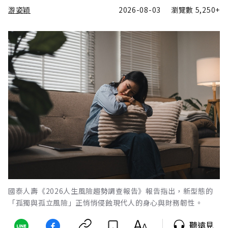
游姿穎
2026-08-03
瀏覽數
5,250+
國泰人壽《2026人生風險趨勢調查報告》報告指出，新型態的
「孤獨與孤立風險」正悄悄侵蝕現代人的身心與財務韌性。
聽遠見