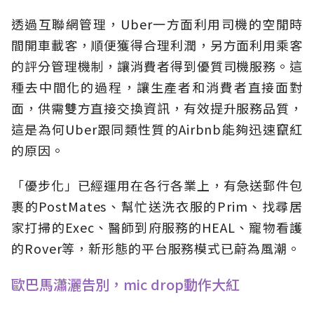
透過互聯網管理，Uber一方面利用司機的空閒時
間開車載客，順便獲得合理利潤，另方面利用乘客
的評分管理機制，讓消費者得到優質司機服務。這
種去中間化的過程，讓生產者和消費者直接面對
面，供需雙方直接交換資訊，有效提升服務品質，
這是為何Uber跟同類性質的Airbnb能夠迅速竄紅
的原因。
「優步化」已經運用在各行各業上，有急送郵件包
裹的PostMates、幫忙送洗衣服的Prim、找尋居
家打掃的Exec、醫師到府服務的HEAL、寵物看護
的Rover等，新形態的平台服務模式已蔚為風潮。
歐巴馬瀟灑告別，mic drop動作大紅