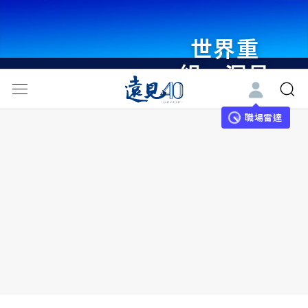
世界重
組・洞見
未來 與
世界領袖
職場雷達
同行