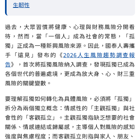
生韌性
過去，大眾習慣將健康、心理與財務風險分開看
待，然而，當「一個人」成為社會的常態，「孤
獨」正成為一種新興風險來源。因此，國泰人壽攜
手「遠見」發布的《
2026人生風險趨勢調查報
告
》，首次將孤獨風險納入調查，發現孤獨已成為
各個世代的普遍處境，更成為放大身、心、財三重
風險的關鍵變數。
要理解孤獨如何轉化為具體風險，必須將「孤獨」
拆分為兩個獨立概念：情感性的「主觀孤獨」與社
會性的「客觀孤立」。主觀孤獨指缺乏想要的社會
關係、情感連結或歸屬感，主導個人對風險的感知
強度與焦慮程度；而客觀孤立則指與家人、朋友、