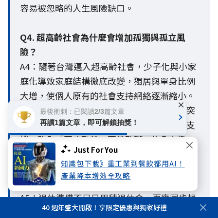
容易被忽略的人生風險缺口。
Q4. 超高齡社會為什麼會增加孤獨與孤立風
險？
A4：隨著台灣邁入超高齡社會，少子化與小家
庭化導致家庭結構徹底改變，獨居與單身比例
大增，使個人原有的社會支持網絡逐漸縮小。
×
當人際互動與外部支援減少，個人一旦面臨突
最後衝刺：已閱讀2/3篇文章
再讀1篇文章，即可解鎖抽獎！
發的健康或財務危機，極易因缺乏社會網絡支
撐，陷入「因病致貧、因貧致鬱」的負向循
Just For You
環，放大整體人生風險。
知識包下載》重工業到餐飲都用AI！
產業降本增效全攻略
Q5. 退休除了存退休金，還要準備什麼？
A5：退休準備不只是累積退休金，更應同步規
40 週年盛大開啟！享限定優惠與獨家好禮
劃健康管理、醫療與長照需求，以及建立穩定