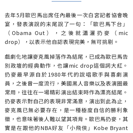
去年5月歐巴馬出席任內最後一次白宮記者協會晚
宴，發表演說的末尾說了一句：「歐巴馬下台」
（Obama Out），之後就瀟灑扔麥（mic
drop），以表示他自認表現完美，無可挑剔。
戲劇化地讓麥克風掉落作為結尾，已成為歐巴馬告
別政壇的經典動作，也讓mic drop這個詞大紅。
扔麥最早源自於1980年代的說唱歌手與喜劇演
員，之後曾一度流行，美國黑人音樂以及表演圈最
常用，往往在一場精彩演出結束時作為漂亮結尾。
扔麥表示對自己的表現非常滿意，演出到此為止，
麥克風已無必要存在，是一種極度自信的勝利象
徵，也意味著後人難以望其項背。歐巴馬扔麥，其
實是在跟他的NBA好友「小飛俠」Kobe Bryant