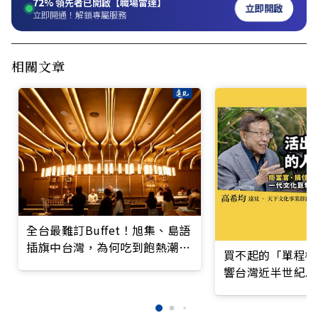
72%
領先者已開啟【職場雷達】
立即開啟
立即開通！解鎖專屬服務
相關文章
全台最難訂Buffet！旭集、島語
插旗中台灣，為何吃到飽熱潮不
買不起的「單程機
減？
響台灣近半世紀思