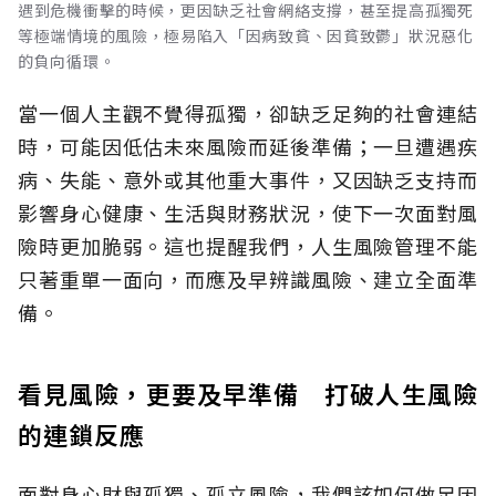
遇到危機衝擊的時候，更因缺乏社會網絡支撐，甚至提高孤獨死
等極端情境的風險，極易陷入「因病致貧、因貧致鬱」狀況惡化
的負向循環。
當一個人主觀不覺得孤獨，卻缺乏足夠的社會連結
時，可能因低估未來風險而延後準備；一旦遭遇疾
病、失能、意外或其他重大事件，又因缺乏支持而
影響身心健康、生活與財務狀況，使下一次面對風
險時更加脆弱。這也提醒我們，人生風險管理不能
只著重單一面向，而應及早辨識風險、建立全面準
備。
看見風險，更要及早準備 打破人生風險
的連鎖反應
面對身心財與孤獨、孤立風險，我們該如何做足因