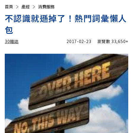
首頁
產經
消費服務
不認識就遜掉了！熱門詞彙懶人
包
30雜誌
2017-02-23
瀏覽數
33,650+