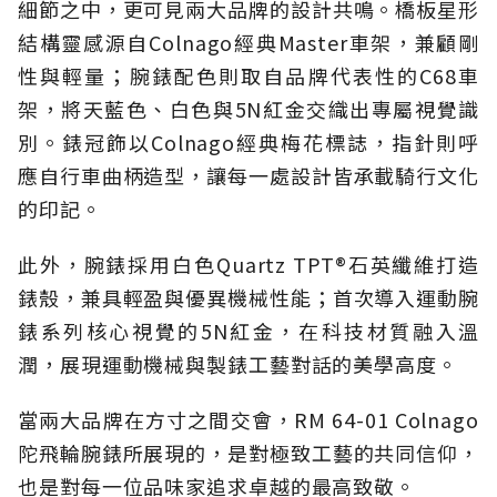
細節之中，更可見兩大品牌的設計共鳴。橋板星形
結構靈感源自Colnago經典Master車架，兼顧剛
性與輕量；腕錶配色則取自品牌代表性的C68車
架，將天藍色、白色與5N紅金交織出專屬視覺識
別。錶冠飾以Colnago經典梅花標誌，指針則呼
應自行車曲柄造型，讓每一處設計皆承載騎行文化
的印記。
此外，腕錶採用白色Quartz TPT®石英纖維打造
錶殼，兼具輕盈與優異機械性能；首次導入運動腕
錶系列核心視覺的5N紅金，在科技材質融入溫
潤，展現運動機械與製錶工藝對話的美學高度。
當兩大品牌在方寸之間交會，RM 64-01 Colnago
陀飛輪腕錶所展現的，是對極致工藝的共同信仰，
也是對每一位品味家追求卓越的最高致敬。