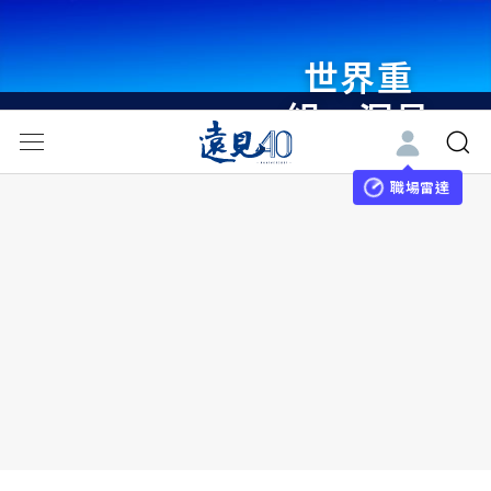
世界重
組・洞見
未來 與
世界領袖
職場雷達
同行