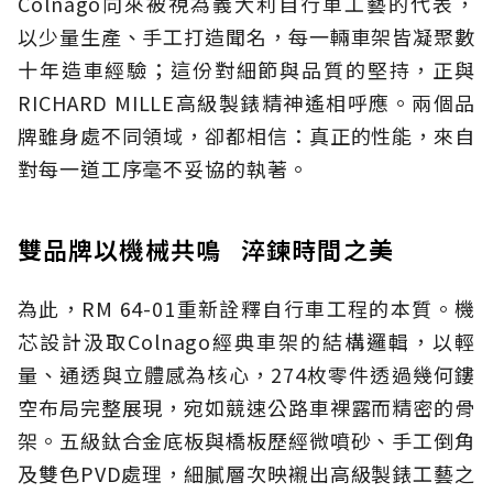
Colnago向來被視為義大利自行車工藝的代表，
以少量生產、手工打造聞名，每一輛車架皆凝聚數
十年造車經驗；這份對細節與品質的堅持，正與
RICHARD MILLE高級製錶精神遙相呼應。兩個品
牌雖身處不同領域，卻都相信：真正的性能，來自
對每一道工序毫不妥協的執著。
雙品牌以機械共鳴 淬鍊時間之美
為此，RM 64-01重新詮釋自行車工程的本質。機
芯設計汲取Colnago經典車架的結構邏輯，以輕
量、通透與立體感為核心，274枚零件透過幾何鏤
空布局完整展現，宛如競速公路車裸露而精密的骨
架。五級鈦合金底板與橋板歷經微噴砂、手工倒角
及雙色PVD處理，細膩層次映襯出高級製錶工藝之