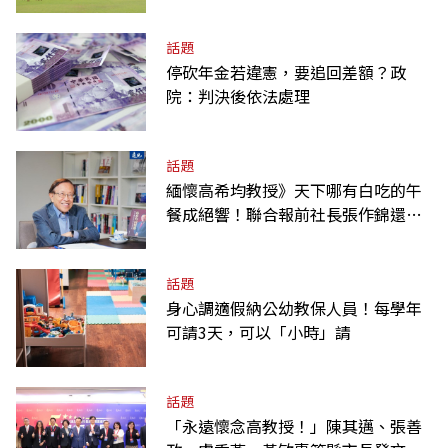
話題
停砍年金若違憲，要追回差額？政
院：判決後依法處理
話題
緬懷高希均教授》天下哪有白吃的午
餐成絕響！聯合報前社長張作錦還原
「經典名言」由來
話題
身心調適假納公幼教保人員！每學年
可請3天，可以「小時」請
話題
「永遠懷念高教授！」陳其邁、張善