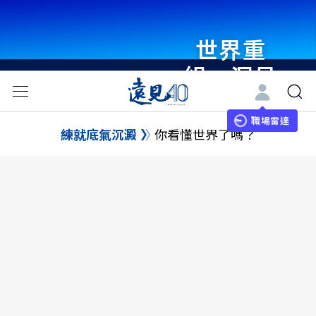
世界重
組・洞見
未來 與
世界領袖
職場雷達
練就底氣沉澱
你看懂世界了嗎？
同行