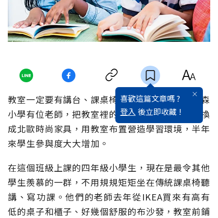
喜歡這篇文章嗎 ?
教室一定要有講台、課桌椅嗎？美國南加州安德森
登入
後立即收藏 !
小學有位老師，把教室裡的課桌椅、講台搬走，換
成北歐時尚家具，用教室布置營造學習環境，半年
來學生參與度大大增加。
在這個班級上課的四年級小學生，現在是最令其他
學生羨慕的一群，不用規規矩矩坐在傳統課桌椅聽
講、寫功課。他們的老師去年從IKEA買來有高有
低的桌子和櫃子、好幾個舒服的布沙發，教室前鋪