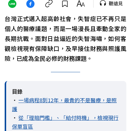
聽遠見
台灣正式邁入超高齡社會，失智症已不再只是
個人的醫療議題，而是一場漫長且牽動全家的
長期抗戰。面對日益逼近的失智海嘯，如何客
觀檢視現有保障缺口，及早接住財務與照護風
險，已成為全民必修的財務課題。
目錄
•
一場病程8到12年，最貴的不是醫療，是照
護
•
從「理賠門檻」、「給付時機」，檢視現行
保單盲區