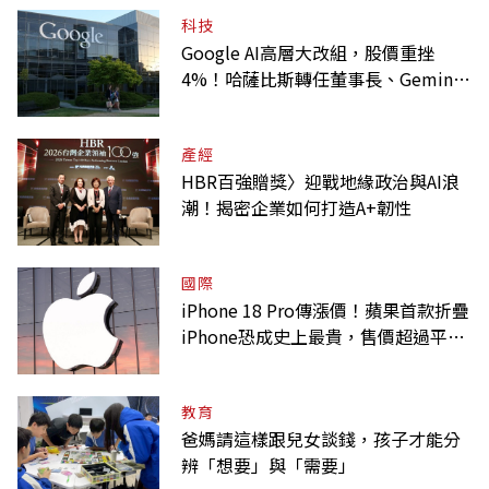
科技
Google AI高層大改組，股價重挫
4%！哈薩比斯轉任董事長、Gemini
大將離職
產經
HBR百強贈獎〉迎戰地緣政治與AI浪
潮！揭密企業如何打造A+韌性
國際
iPhone 18 Pro傳漲價！蘋果首款折疊
iPhone恐成史上最貴，售價超過平均
月薪
教育
爸媽請這樣跟兒女談錢，孩子才能分
辨「想要」與「需要」