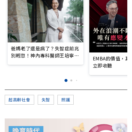
爸媽老了還是病了？失智症前兆
別輕忽！神內專科醫師王培寧呼
EMBA的價值，
籲把握大腦黃金期
立即收聽
超高齡社會
失智
照護