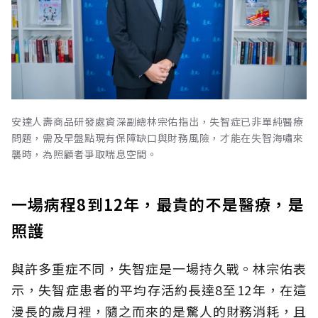
安達人壽商品研發處資深副總林宗佑指出，失智症已非單純醫療
問題，需及早盤點現有保障缺口與財務風險，才能在失智海嘯來
襲時，為照顧者爭取喘息空間。
一場病程8到12年，最貴的不是醫療，是
照護
與許多重症不同，失智症是一場持久戰。林宗佑表
示，失智症患者的平均存活約長達8至12年，在這
漫長的歲月裡，隨之而來的是驚人的財務消耗，且