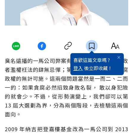
喜歡這篇文章嗎 ?
臭名遠播的一馬公司弊案有兩個面向：第一、當政
登入
後立即收藏 !
者濫權枉法的肆無忌憚；第二、國家與社會對貪腐
政權的無計可施。這兩個問題當然是一而二、二而
一的：如果貪腐必然招致身敗名裂， 敢以身犯險
的就會少。不過，從形勢演變上，我們卻可以第
13 屆大選劃為界，分為兩個階段，去檢驗這兩個
面向。
2009 年納吉把登嘉樓基金改為一馬公司到 2013