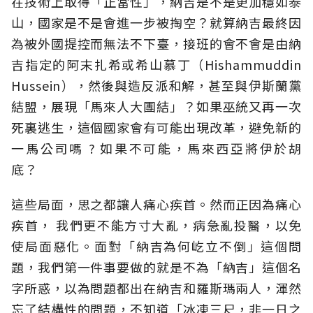
在技術上取得「正當性」，納吉是不是更加穩如泰
山，國家是不是會進一步被掏空？就算納吉最終因
為被外國提控而無法不下臺，接班的會不會是由納
吉指定的阿末扎希或希山慕丁（Hishammuddin
Hussein），然後與造反派和解，甚至與伊斯蘭黨
結盟，展現「馬來人大團結」？如果巫統又再一次
死裏逃生，這個國家會有可能出現改革，避免新的
一馬公司嗎 ? 如果不可能，馬來西亞將伊於胡
底？
這些局面，思之都讓人痛心疾首。然而正因為痛心
疾首， 我們更不能方寸大亂，病急亂投醫，以免
使局面惡化。面對「納吉為何屹立不倒」這個問
題，我們第一件事要做的就是不為「納吉」這個名
字所惑，以為問題都出在納吉和羅斯瑪兩人，渾然
忘了結構性的問題，不知道「冰凍三尺，非一日之