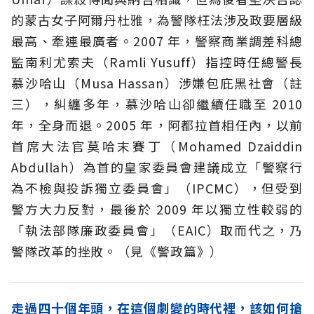
的蒙古女子阿爾丹杜雅，為警隊枉法涉及政要層級
最高、牽連最廣者。2007 年，警察商業調差科總
監南利尤索夫（Ramli Yusuff）指控時任總警長
慕沙哈山（Musa Hassan）涉嫌包庇黑社會（註
三），糾纏多年，慕沙哈山卻繼續任職至 2010
年，全身而退。2005 年，阿都拉首相任內，以前
首席大法官莫哈末賽丁（Mohamed Dzaiddin
Abdullah）為首的皇家委員會建議成立「警察行
為不檢與投訴獨立委員會」（IPCMC），但受到
警方大力反對，最後於 2009 年以獨立性較弱的
「執法部隊廉政委員會」（EAIC）取而代之，乃
警隊改革的挫敗。（見《警政篇》）
走過四十個年頭，在這個劇變的時代裡，該如何搶