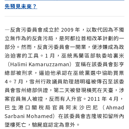
先預見未來？
—反貪污委員會成立於 2009 年，以取代因為不獨
立無作為的反貪污局，是阿都拉首相改革計劃的一
部分。然而，反貪污委員會一開業，便涉嫌成為政
治迫害的工具。1 月，巫統馬蘭區部執委哈裏米
（Halimi Kamaruzzaman）宣稱在該委員會彭亨
總部被刑求，逼迫他承認在巫統黨選中協助買票
4。7 月，雪州行政議員助理趙明福被傳召至該委
員會雪州總部供證，第二天被發現橫死在天臺，涉
案官員無人被控，反而有人升官。2011 年 4 月，
巴生港口關稅局官員阿末沙巴尼（Ahmad
Sarbani Mohamed）在該委員會吉隆坡扣留所內
墜樓死亡，驗屍庭認定為意外。