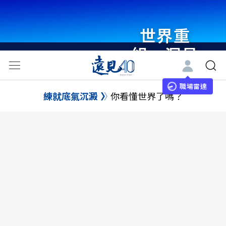
世界重
組・洞見
未來 與
世界領袖
職場雷達
練就底氣沉澱
你看懂世界了嗎？
同行