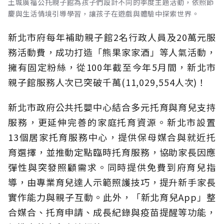
土城廣福公托親子館為孩子們設計不同的季度主題活動，依照節
慶與生活情境引導學習，讓孩子在遊戲與體驗中探索世界。
新北市府每年補助親子館2名行政人員及20萬元服
務活動費，成功打造「熊果家家酒」等人氣活動，
擁有固定粉絲，從100年截至今年5月間，新北市
親子館服務人次已突破千萬(11,029,554人次)！
新北市政府公共托嬰中心結合多元托育與育兒支持
服務，更延伸完善的家庭托育資源。新北市設置
13個居家托育服務中心，提供保母媒合與就近托
育選擇，並推動定點臨時托育服務，協助家長因應
彈性與突發照顧需求。同時提供免費到府育兒指
導，由專業育兒達人示範照護技巧，提升新手家長
實作能力與親子互動。此外，「新北育兒App」整
合媒合、托育申請、成長紀錄與疫苗提醒等功能，