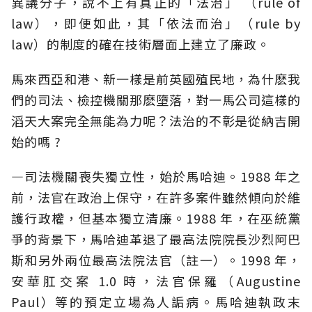
異議分子，說不上有真正的「法治」 （rule of
law），即便如此，其「依法而治」（rule by
law）的制度的確在技術層面上建立了廉政。
馬來西亞和港、新一樣是前英國殖民地，為什麽我
們的司法、檢控機關那麽墮落，對一馬公司這樣的
滔天大案完全無能為力呢？法治的不彰是從納吉開
始的嗎 ?
—司法機關喪失獨立性，始於馬哈迪。1988 年之
前，法官在政治上保守，在許多案件雖然傾向於維
護行政權，但基本獨立清廉。1988 年，在巫統黨
爭的背景下，馬哈迪革退了最高法院院長沙烈阿巴
斯和另外兩位最高法院法官（註一）。1998 年，
安華肛交案 1.0 時，法官保羅（Augustine
Paul）等的預定立場為人詬病。馬哈迪執政末