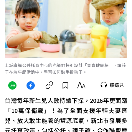
土城廣福公共托育中心的老師們特別設計「寶寶健康粽」，讓孩
子在端午節活動中，學習如何動手拆粽子。
聽遠見
台灣每年新生兒人數持續下探，2026年更面臨
「10萬保衛戰」！為了全面支援年輕夫妻育
兒、放大敢生能養的資源底氣，新北市發展多
元托育政策，包括公托、親子館、合作聯盟暨