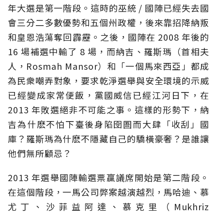
年大選是第一階段。這時的巫統 / 國陣已經失去國
會三分二多數優勢和五個州政權，後來靠招降納叛
和皇恩浩蕩奪回霹靂。之後，國陣在 2008 年後的
16 場補選中輸了 8 場，而納吉、羅斯瑪（首相夫
人，Rosmah Mansor）和「一個馬來西亞」都成
為民衆嘲弄對象，要求乾淨選舉與安全環境的示威
已經變成家常便飯，黨國威信已經江河日下，在
2013 年敗選絕非不可能之事。這樣的形勢下，納
吉為什麽不怕下臺後身陷囹圄而大肆「收刮」國
庫？羅斯瑪為什麽不隱藏自己的驕橫豪奢？是誰讓
他們無所顧忌？
2013 年選舉國陣輸選票贏議席開始是第二階段。
在這個階段，一馬公司弊案越演越烈，馬哈迪、慕
尤丁、沙菲益阿達、慕克里（Mukhriz