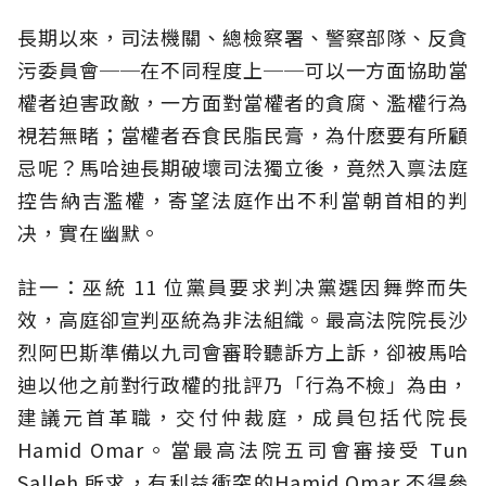
長期以來，司法機關、總檢察署、警察部隊、反貪
污委員會──在不同程度上──可以一方面協助當
權者迫害政敵，一方面對當權者的貪腐、濫權行為
視若無睹；當權者吞食民脂民膏，為什麽要有所顧
忌呢？馬哈迪長期破壞司法獨立後，竟然入禀法庭
控告納吉濫權，寄望法庭作出不利當朝首相的判
决，實在幽默。
註一：巫統 11 位黨員要求判决黨選因舞弊而失
效，高庭卻宣判巫統為非法組織。最高法院院長沙
烈阿巴斯準備以九司會審聆聽訴方上訴，卻被馬哈
迪以他之前對行政權的批評乃「行為不檢」為由，
建議元首革職，交付仲裁庭，成員包括代院長
Hamid Omar。當最高法院五司會審接受 Tun
Salleh 所求，有利益衝突的Hamid Omar 不得參