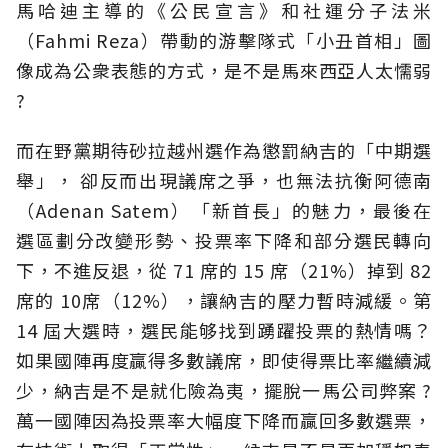
馬哈迪主導的《公民宣言》和社運分子法米
（Fahmi Reza）帶動的游擊隊式「小丑首相」圖
像成為公衆表態的方式，是不是馬來西亞人太懦弱
?
而在野黨期待砂拉越州選作為懲罰納吉的「中期選
舉」， 卻反而出現議席之爭，也無法抗衡阿德南
（Adenan Satem）「新首長」的魅力，最後在
選區劃分改變形勢、投票率下降和部分選民轉向
下，不進反退，從 71 席的 15 席（21%）掉到 82
席的 10席（12%），讓納吉的壓力暫時減緩。第
14 屆大選時，選民能够找到踴躍投票的熱情嗎？
如果國陣再度贏得多數議席，即使得票比率繼續減
少，納吉是不是就化險為夷，擺脫一馬公司弊案 ?
萬一國陣因為投票率大幅度下降而贏回多數選票，