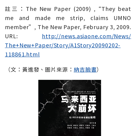
註三：The New Paper (2009) ,“They beat
me and made me strip, claims UMNO
member”, The New Paper, February 3, 2009.
URL:
http://news.asiaone.com/News/
The+New+Paper/Story/A1Story20090202-
118861.html
（文：黃進發、圖片來源：
納吉臉書
）