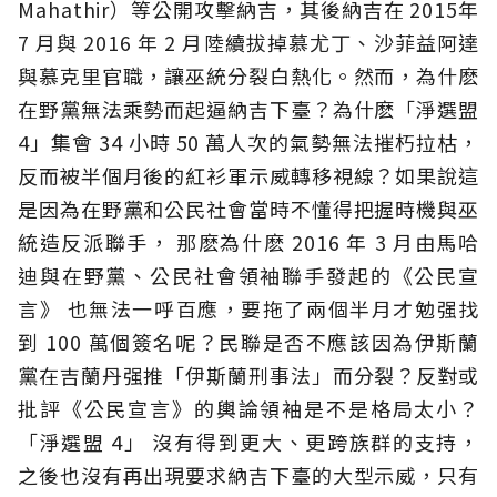
Mahathir）等公開攻擊納吉，其後納吉在 2015年
7 月與 2016 年 2 月陸續拔掉慕尤丁、沙菲益阿達
與慕克里官職，讓巫統分裂白熱化。然而，為什麽
在野黨無法乘勢而起逼納吉下臺？為什麽「淨選盟
4」集會 34 小時 50 萬人次的氣勢無法摧朽拉枯，
反而被半個月後的紅衫軍示威轉移視線？如果說這
是因為在野黨和公民社會當時不懂得把握時機與巫
統造反派聯手， 那麽為什麽 2016 年 3 月由馬哈
迪與在野黨、公民社會領袖聯手發起的《公民宣
言》 也無法一呼百應，要拖了兩個半月才勉强找
到 100 萬個簽名呢？民聯是否不應該因為伊斯蘭
黨在吉蘭丹强推「伊斯蘭刑事法」而分裂？反對或
批評《公民宣言》的輿論領袖是不是格局太小？
「淨選盟 4」 沒有得到更大、更跨族群的支持，
之後也沒有再出現要求納吉下臺的大型示威，只有