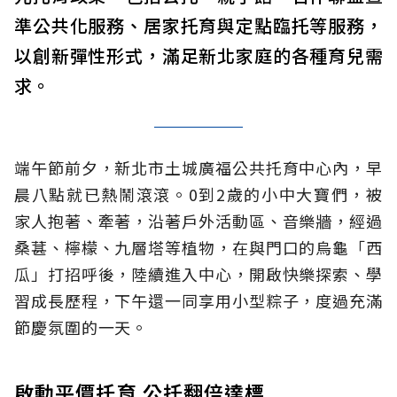
準公共化服務、居家托育與定點臨托等服務，
以創新彈性形式，滿足新北家庭的各種育兒需
求。
端午節前夕，新北市土城廣福公共托育中心內，早
晨八點就已熱鬧滾滾。0到2歲的小中大寶們，被
家人抱著、牽著，沿著戶外活動區、音樂牆，經過
桑葚、檸檬、九層塔等植物，在與門口的烏龜「西
瓜」打招呼後，陸續進入中心，開啟快樂探索、學
習成長歷程，下午還一同享用小型粽子，度過充滿
節慶氛圍的一天。
啟動平價托育 公托翻倍達標