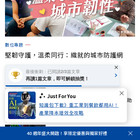
數位專題
堅韌守護，溫柔同行：織就的城市防護網
×
最後衝刺：已閱讀2/3篇文章
你可能感興趣
再讀1篇文章，即可解鎖抽獎！
產經
Just For You
企業領導人必讀！培養三大習慣，助
知識包下載》重工業到餐飲都用AI！
你辨識真危機與假警報
產業降本增效全攻略
科技
40 週年盛大開啟！享限定優惠與獨家好禮
國安基金「史上最長護盤」持股名單