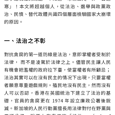
寒」！本文將超越個人，從法治、選舉與政黨政
治、民憤、替代政體共識四個層面檢驗國家大崩壞
的原因。
一、法治之不彰
對抗貪腐的第一道防線是法治，意即掌權者受制於
法律， 而不是凌駕於法律之上。儘管民主讓人民
有機會把濫權的政府拉下臺，使當權者有所顧忌；
法治其實可以在沒有民主的情况下出現，只要當權
者願意尊重遊戲規則。殖民地沒有民主，然而沒有
人可以否認，香港在英國統治下建立了法治的基
礎，官員的貪腐更在 1974 年設立廉政公署後銳
減。新加坡的人民行動黨擅長用法律對付在野黨與