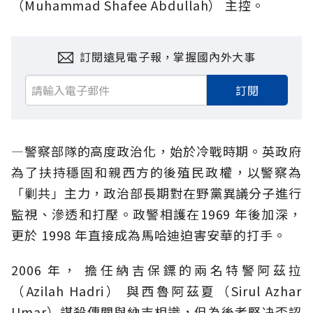
（Muhammad Shafee Abdullah） 主控。
訂閱遠見電子報，掌握國內外大事
訂閱
—警察部隊的高度政治化，始於冷戰時期。英政府
為了扶持穩固和親西方的後殖民政權，以警察為
「剿共」主力，政治部長期對在野黨異議分子進行
監視、滲透和打壓。政警相護在1969 年後加深，
更於 1998 年直接成為馬哈迪迫害安華的打手。
2006 年， 擔任納吉保鏢的兩名特警阿茲拉
（Azilah Hadri） 與西魯阿茲夏（Sirul Azhar
Umar）謀殺傳聞與納吉相識，但為後者堅决否認