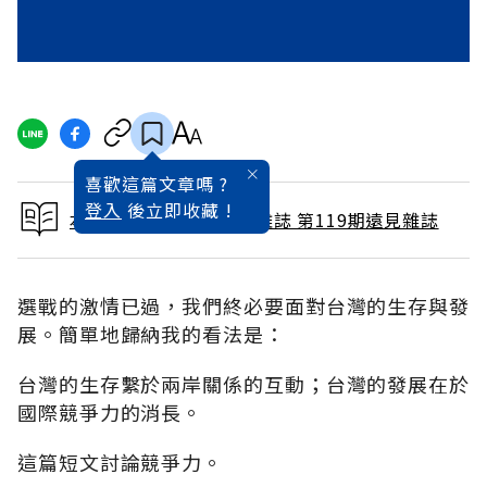
喜歡這篇文章嗎 ?
登入
後立即收藏 !
本文出自 1996 / 5月號雜誌 第119期遠見雜誌
選戰的激情已過，我們終必要面對台灣的生存與發
展。簡單地歸納我的看法是：
台灣的生存繫於兩岸關係的互動；台灣的發展在於
國際競爭力的消長。
這篇短文討論競爭力。