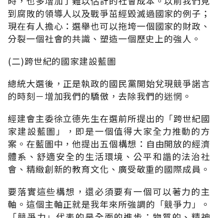
時，也多增加了難以估計的社會成本。以前我們見
到腐敗的領導人以及戰爭茁經毀滅過國家的例子；
現在有人擔心：選舉也可以拖垮一個國家的財政、
分裂一個社會的共識、塑造一個歷史上的強人。
(二)跨世紀的國家建設藍圖
總統大選後，正是執政的國民黨開始兌現競爭諾言
的時刻－增加我們的驕傲，去除我們的迷惘。
經建會主委徐立德先生在選前所提出的「跨世紀國
家建設藍圖」，即是一個值得大家全力推動的方
案。在藍圖中，他提出五個構想：自由開放的經濟
體系、舒適安全的生活環境、公平和諧的法治社
會、精緻創新的教育文化、廣受敬重的國際成員。
要落實這些構想，還必須要有一個可以著力的主
軸。這個主軸正就是我年來所強調的「競爭力」。
「競爭力」代表的是全面的進步：物質的、精神