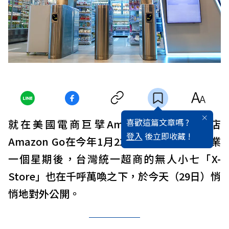
喜歡這篇文章嗎 ?
就在美國電商巨擘Amazon首家無人商店
登入
後立即收藏 !
Amazon Go在今年1月22日正式對外開放營業
一個星期後，台灣統一超商的無人小七「X-
Store」也在千呼萬喚之下，於今天（29日）悄
悄地對外公開。