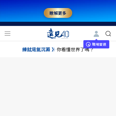
瞭解更多
職場雷達
練就底氣沉澱
你看懂世界了嗎？