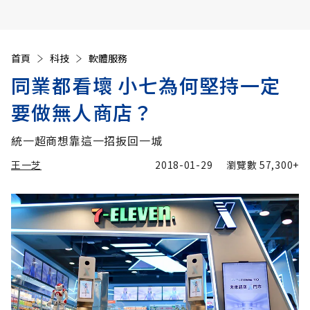
首頁
科技
軟體服務
同業都看壞 小七為何堅持一定
要做無人商店？
統一超商想靠這一招扳回一城
王一芝
2018-01-29
瀏覽數
57,300+