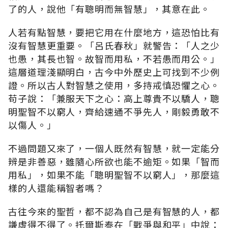
了的人，說他「有聰明而無智慧」，其意在此。
人若有點智慧，要把它用在什麼地方，這恐怕比有
沒有智慧更重要。「呂氏春秋」就警告：「人之少
也愚，其長也智。故智而用私，不若愚而用公。」
這層道理淺顯明白，古今中外歷史上可找到不少例
證。所以古人對智慧之使用，多持戒慎恐懼之心。
苟子說：「兼服天下之心：高上尊貴不以驕人，聰
明聖智不以窮人，齊給速通不爭先人，剛毅勇敢不
以傷人。」
不過問題又來了，一個人既然有智慧，就一定能分
辨是非善惡，雖隨心所欲也能不逾矩。如果「智而
用私」，如果不能「聰明聖智不以窮人」，那麼這
樣的人還能稱智者嗎？
古往今來的聖哲，都不認為自己是有智慧的人，都
謙虛得不得了。托爾斯泰在「戰爭與和平」中說：