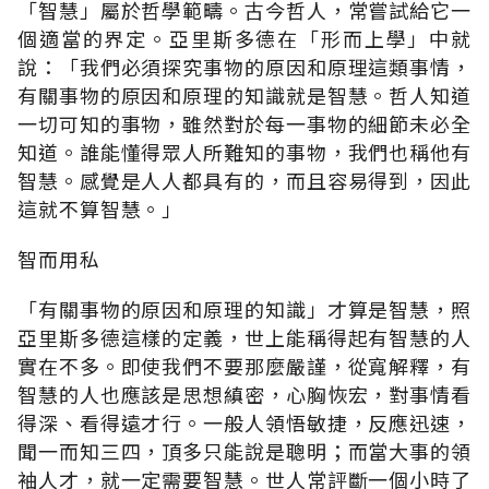
「智慧」屬於哲學範疇。古今哲人，常嘗試給它一
個適當的界定。亞里斯多德在「形而上學」中就
說：「我們必須探究事物的原因和原理這類事情，
有關事物的原因和原理的知識就是智慧。哲人知道
一切可知的事物，雖然對於每一事物的細節未必全
知道。誰能懂得眾人所難知的事物，我們也稱他有
智慧。感覺是人人都具有的，而且容易得到，因此
這就不算智慧。」
智而用私
「有關事物的原因和原理的知識」才算是智慧，照
亞里斯多德這樣的定義，世上能稱得起有智慧的人
實在不多。即使我們不要那麼嚴謹，從寬解釋，有
智慧的人也應該是思想縝密，心胸恢宏，對事情看
得深、看得遠才行。一般人領悟敏捷，反應迅速，
聞一而知三四，頂多只能說是聰明；而當大事的領
袖人才，就一定需要智慧。世人常評斷一個小時了