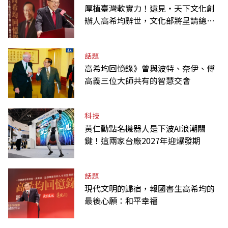
厚植臺灣軟實力！遠見‧天下文化創
辦人高希均辭世，文化部將呈請總統
明令褒揚
話題
高希均回憶錄》曾與波特、奈伊、傅
高義三位大師共有的智慧交會
科技
黃仁勳點名機器人是下波AI浪潮關
鍵！這兩家台廠2027年迎爆發期
話題
現代文明的歸宿，報國書生高希均的
最後心願：和平幸福