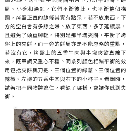
屑、小碗和湯匙，它們平衡彼此，也平衡整個構
圖。烤盤正直的線條其實有點呆，若不放東西，下
方的空白會有多餘之嫌。放了東西，多了延續感，
且避免了頭重腳輕。特別是那半塊夾餅，平衡了烤
盤上的夾餅，而一旁的餅屑亦是不能忽略的重點，
若沒有它，烤盤上的五香牛肉與半塊夾餅直線下
來，既單調又重心不穩。同系列顏色相輔平衡的效
用包括夾餅與刀把、三個位置的綠蔥、三個位置的
辣椒、左邊的五香牛肉與右下的小杯子。看圖時，
試著把不同物體遮住，看缺了哪樣，會讓你感到失
衡。