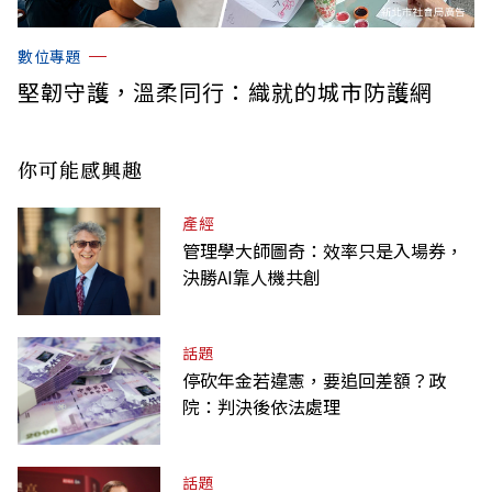
數位專題
堅韌守護，溫柔同行：織就的城市防護網
你可能感興趣
產經
管理學大師圖奇：效率只是入場券，
決勝AI靠人機共創
話題
停砍年金若違憲，要追回差額？政
院：判決後依法處理
話題