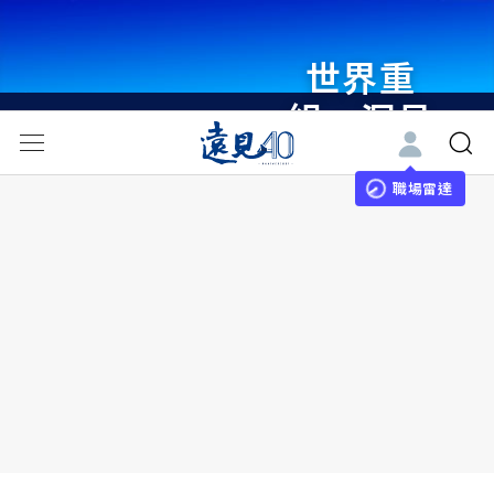
世界重
組・洞見
未來 與
世界領袖
職場雷達
同行