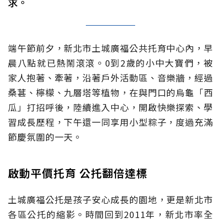
求。
端午節前夕，新北市土城廣福公共托育中心內，早
晨八點就已熱鬧滾滾。0到2歲的小中大寶們，被
家人抱著、牽著，沿著戶外活動區、音樂牆，經過
桑葚、檸檬、九層塔等植物，在與門口的烏龜「西
瓜」打招呼後，陸續進入中心，開啟快樂探索、學
習成長歷程，下午還一同享用小型粽子，度過充滿
節慶氛圍的一天。
啟動平價托育 公托翻倍達標
土城廣福公托是孩子安心成長的園地，更是新北市
各區公托的縮影。時間回到2011年，新北市率全