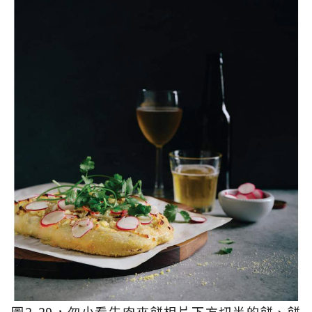
圖2-29，勿小看牛肉夾餅相片下方切半的餅、餅