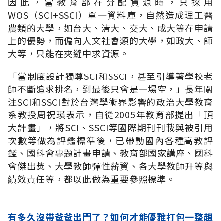
因此，當教育部在分配資源時，只採用
WOS（SCI+SSCI）單一資料庫，自然造成理工醫
農類的大學，如台大、清大、交大、成大等在申請
上的優勢，而偏向人文社會類的大學，如政大、師
大等，只能在夾縫中求資源。
「當制度設計獨尊SCI和SSCI，甚至引導著學校老
師不斷追求排名，到最後只會是一場空，」長年關
注SCI和SSCI對於台灣學術界影響的政治大學教育
系教授周祝瑛表示，自從2005年教育部提出「頂
大計畫」，將SCI、SSCI等國際期刊刊載與被引用
次數等做為評鑑標準後，已帶動國內各種高教評
鑑、國科會專題計畫申請、教育部國家講座、國科
會傑出獎、大學教師彈性薪資、各大學教師升等與
績效責任等，都以此做為重要參照標準。
有多久沒帶爸爸出門了？如何才能優雅打包一整趟