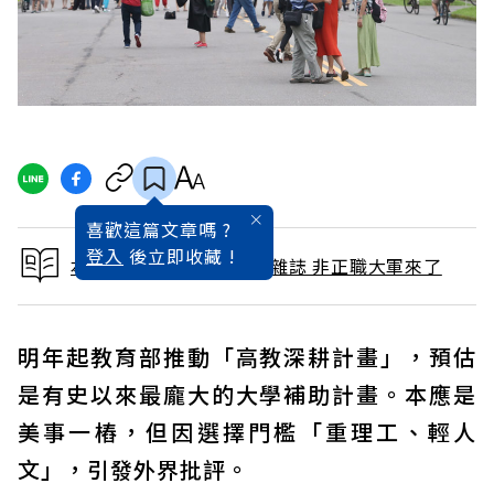
喜歡這篇文章嗎 ?
登入
後立即收藏 !
本文出自 2017 / 11月號雜誌 非正職大軍來了
明年起教育部推動「高教深耕計畫」，預估
是有史以來最龐大的大學補助計畫。本應是
美事一樁，但因選擇門檻「重理工、輕人
文」，引發外界批評。