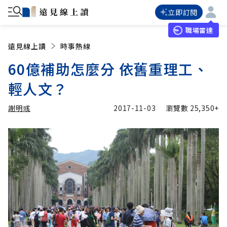
立即訂閱
職場雷達
遠見線上讀
時事熱線
60億補助怎麼分 依舊重理工、
輕人文？
謝明彧
2017-11-03
瀏覽數
25,350+
加入追蹤
謝明彧