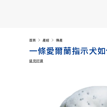
【遠見40週年慶】訂《遠見》贈實用家電3選1+暢銷好
首頁
產經
傳產
一條愛爾蘭指示犬如
遠見好讀
加入追蹤
遠見好讀