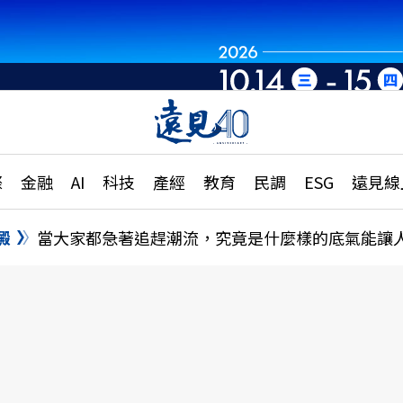
章
特輯
文章
大學升學、職涯攻略
遠
際
金融
AI
科技
產經
教育
民調
ESG
遠見線
國際
更
縣市施政調查全解析
金融
單
民調
澱
當大家都急著追趕潮流，究竟是什麼樣的底氣能讓
產經
電
好享生活
獨
專欄