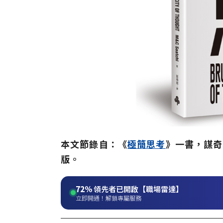
本文節錄自：《
極簡思考
》一書，謀奇
版。
72%
領先者已開啟【職場雷達】
立即開通！解鎖專屬服務