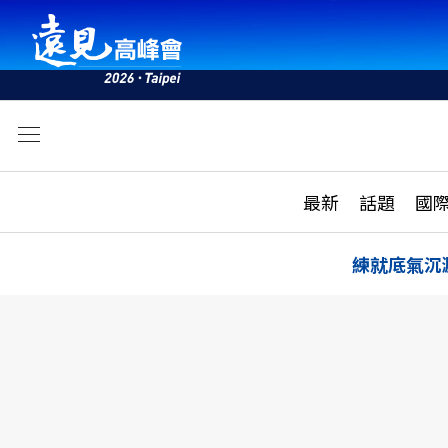
文
最新
最新
話題
國
雜誌目錄
活動
話題
AI
練就底氣沉
學堂
專題報導
科技
教育
遠見ON AIR
影音
合作