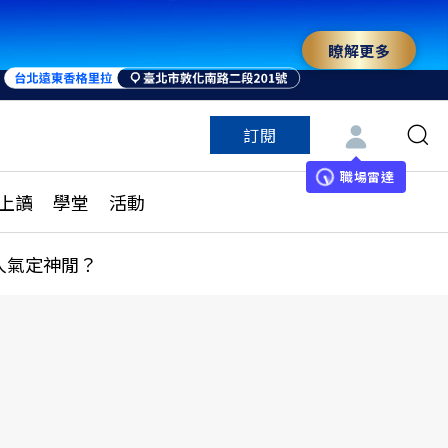
瞭解更多
訂閱
特色頻道
訂閱
見線上讀
ESG遠見
職場雷達
上讀
學堂
活動
多訂閱方案
城市學
刊購買
健康遠見
人氣定神閒？
子報訂閱
華人精英論壇
享知識包
領導影響力學院