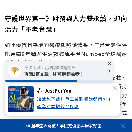
守護世界第一》財務與人力雙永續，迎向
活力「不老台灣」
如此優質且平權的醫療與照護體系，正是台灣健保
能連續8年蟬聯生活數據庫平台Numbeo全球醫療
保健指數冠軍的關鍵。
×
最後衝刺：已閱讀2/3篇文章
再讀1篇文章，即可解鎖抽獎！
陳亮妤表示，財務與人力是健保永續的雙重支柱。
在財務端，除了維持健保安全準備金，未來也將持
Just For You
續研議健保支付改革及多元財源挹注方案；在人力
知識包下載》重工業到餐飲都用AI！
端，健保署在今年也陸續調整急重難罕支付，截至
產業降本增效全攻略
115年6月已經挹注60億元；另外，衛福部已正式
通過將三班護病比入法，健保署調升住院護理費至
40 週年盛大開啟！享限定優惠與獨家好禮
21億元，預計4年達到100億的規模，支持第一線