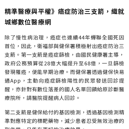
精準醫療與平權》癌症防治三支箭，織就
城鄉數位醫療網
除了慢性病治理，癌症也連續44年蟬聯全國死因
首位，因此，衛福部與健保署積極射出癌症防治三
支箭。第一支箭是癌症篩檢，由國民健康署主導，
政府公務預算從28億大幅提升至68億，一旦篩檢
發現罹癌，便能早期治療。而健保署透過健保快易
通App，主動向癌症篩檢陽性的民眾發送回診提
醒，亦針對有數位落差的國人名單回饋給原診斷醫
療院所，請醫院提醒病人回診。
第二支箭是健保給付的基因檢測，透過基因檢測精
準對應特定的標靶藥物，減少患者忍受無效治療的