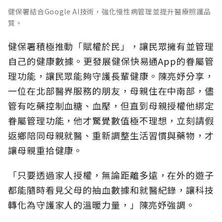
健保署結合Google AI技術，強化慢性病管理並提升醫療照護品
質。
健保署積極推動「賦權於民」，讓民眾擁有並管理
自己的健康數據。更發展健保快易通App的眷屬管
理功能，讓民眾能夠守護長輩健康。陳亮妤分享，
一位在北部醫界服務的朋友，母親住在中南部，儘
管有吃藥控制血糖、血壓，但直到母親授權他綁定
眷屬管理功能，他才驚覺數值極不理想，立刻請假
返鄉陪同母親就醫、重新調整生活習慣與藥物，才
讓母親重拾健康。
「只要透過家人授權，無論距離多遠，在外的遊子
都能隨時看見父母的抽血數據和就醫紀錄，讓科技
轉化為守護家人的溫暖力量，」陳亮妤強調。