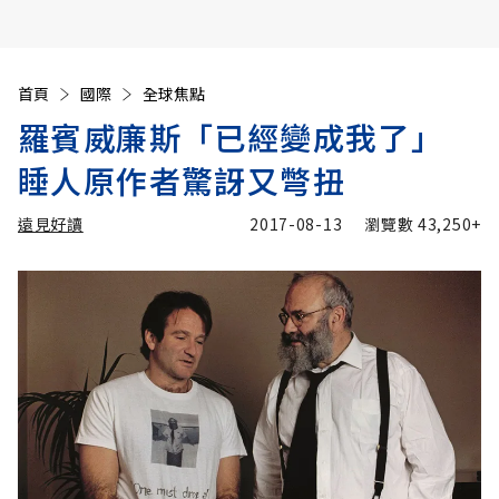
首頁
國際
全球焦點
羅賓威廉斯「已經變成我了」
睡人原作者驚訝又彆扭
遠見好讀
2017-08-13
瀏覽數
43,250+