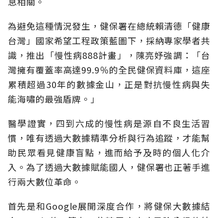
息相關。
為避免這種情況發生，健保署在總統賴清德「健康
台灣」國家希望工程政策藍圖下，採納專家學者共
識，推出「慢性病888計畫」，陳亮妤強調：「台
灣擁有覆蓋率高達99.9％的全民健保資料庫，這座
累積超過30年的數據金山，正是對抗慢性病與失
能海嘯的最強盾牌。」
醫學證實，四到六成的慢性病是源自不良生活習
慣，唯有透過大數據精準分析與行為追蹤，才能幫
助民眾看見健康盲點，進而給予及時的個人化介
入。為了透過大數據賦能國人，健保署也正著手進
行兩大數位革命。
首先是和Google展開深度合作，將健保大數據結