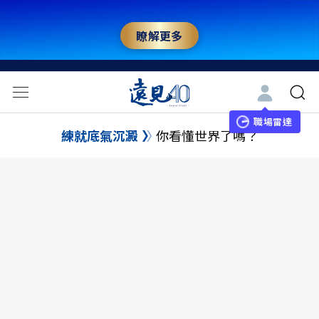
瞭解更多
職場雷達
練就底氣沉澱
你看懂世界了嗎？