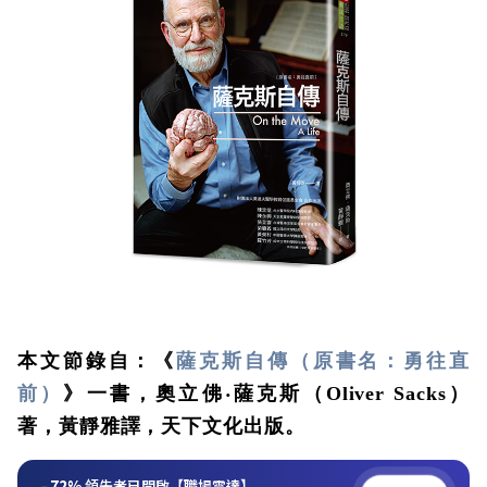
本文節錄自：《
薩克斯自傳（原書名：勇往直
前）
》一書，奧立佛‧薩克斯（Oliver Sacks）
著，黃靜雅譯，天下文化出版。
72%
領先者已開啟【職場雷達】