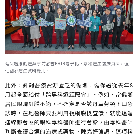
健保署推動癌藥事前審查FHIR電子化，累積癌症臨床資料，強
化國家癌症資料應用。
此外，針對醫療資源匱乏的偏鄉，健保署從去年8
月起全面給付「跨專科遠距照會」。例如，當偏鄉
居民眼睛紅腫不適，不確定是否該舟車勞頓下山急
診時，在地醫師只要利用視網膜檢查儀，就能遠端
連線都會區的眼科專科醫師進行會診，由專科醫師
判斷後續合適的治療或藥物。陳亮妤強調，這項科