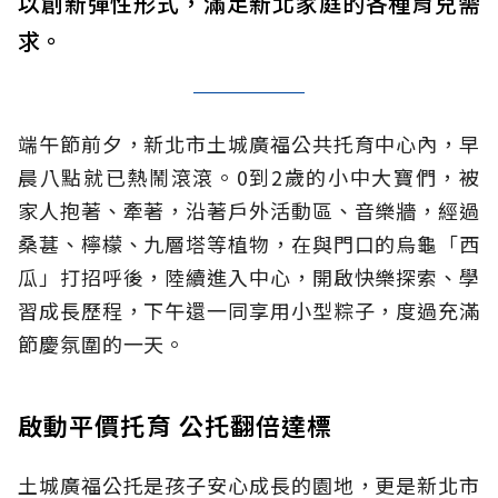
以創新彈性形式，滿足新北家庭的各種育兒需
求。
端午節前夕，新北市土城廣福公共托育中心內，早
晨八點就已熱鬧滾滾。0到2歲的小中大寶們，被
家人抱著、牽著，沿著戶外活動區、音樂牆，經過
桑葚、檸檬、九層塔等植物，在與門口的烏龜「西
瓜」打招呼後，陸續進入中心，開啟快樂探索、學
習成長歷程，下午還一同享用小型粽子，度過充滿
節慶氛圍的一天。
啟動平價托育 公托翻倍達標
土城廣福公托是孩子安心成長的園地，更是新北市