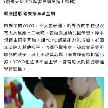
(慢飛天使小熊練習單腳單階上樓梯)
遲緩隱形
錯失療育黃金期
四歲半的YOYO，不太會表達，對外界的事物也沒
有太大反應。二歲時，曾經去過幼兒園學習，原本
想藉由同學互動，讓YOYO語彙能力能增加，卻因
無法融入其他孩子，也聽不懂指令，被誤會是個不
聽話的孩子，身上出現莫名傷口著實讓爸媽相當心
疼，YOYO也逐漸不愛上學，常常用哭鬧情緒表達
學習受挫。