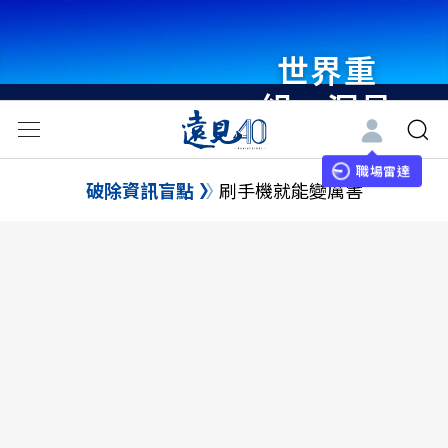
世界重
組・洞見
未來 與
世界領袖
職場雷達
破除資訊盲點
刷手機就能變厲害
同行