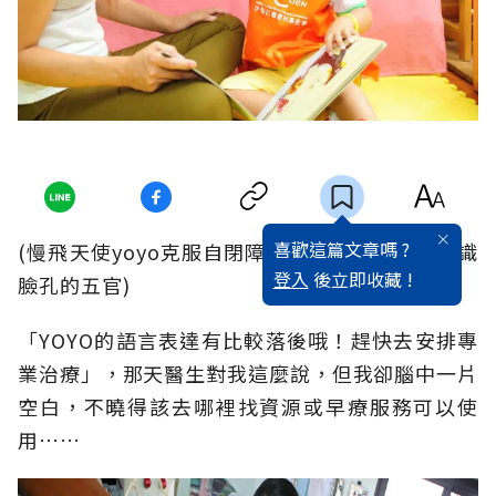
喜歡這篇文章嗎 ?
(慢飛天使yoyo克服自閉障礙，與媽媽讀繪本認識
登入
後立即收藏 !
臉孔的五官)
「YOYO的語言表達有比較落後哦！趕快去安排專
業治療」，那天醫生對我這麼說，但我卻腦中一片
空白，不曉得該去哪裡找資源或早療服務可以使
用……