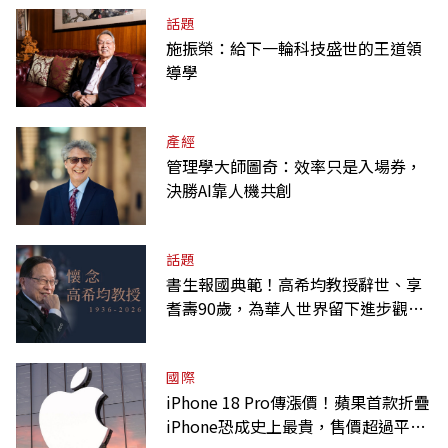
話題
施振榮：給下一輪科技盛世的王道領
導學
產經
管理學大師圖奇：效率只是入場券，
決勝AI靠人機共創
話題
書生報國典範！高希均教授辭世、享
耆壽90歲，為華人世界留下進步觀念
的精神遺產
國際
iPhone 18 Pro傳漲價！蘋果首款折疊
iPhone恐成史上最貴，售價超過平均