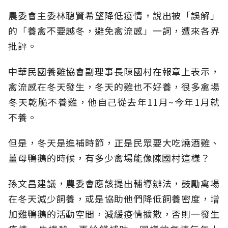
農委會主委林聰賢希望降低疫情，說出被「誤解」
的「養禽不要越冬，避免禽流感」一詞，遭來各界
批評。
中華民國養雞協會副理事長陳國村在報章上表示，
禽流感在冬天發生，冬天的雞也不好養，很多禽場
冬天乾脆不養雞，他自己從去年11月~今年1月就
不養。
但是，冬天是進補時節，正是民眾要大吃燒酒雞、
薑母鴨鵝的時候，有多少禽場能像陳國村這樣？
孫文昌建議，農委會應該提出輔導辦法，鼓勵禽場
在冬天減少飼養，或是協助他們降低飼養密度，增
加雞鴨鵝的活動空間，減緩疫情擴散，否則一發生