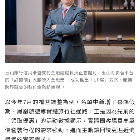
玉山銀行信用卡暨支付金融處處長張正志提到，玉山將影音平台
的「訂閱制」大膽導入金融業 ，成功推出「UP選」方案，開創
跨界融合的數位金融新商模 。
以今年7月的權益調整為例，名單中新增了喜鴻假
期、鳳凰旅遊等實體旅行社通路，正是因為先前的
「領取優惠」的活動數據顯示，實體團客購買高單
價套裝行程的需求強勁，進而主動讓回饋更貼近消
費者的實際需求。