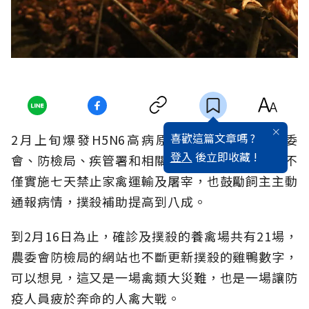
喜歡這篇文章嗎 ?
2月上旬爆發H5N6高病原性禽流感疫情，農委
登入
後立即收藏 !
會、防檢局、疾管署和相關專家研討防治方法，不
僅實施七天禁止家禽運輸及屠宰，也鼓勵飼主主動
通報病情，撲殺補助提高到八成。
到2月16日為止，確診及撲殺的養禽場共有21場，
農委會防檢局的網站也不斷更新撲殺的雞鴨數字，
可以想見，這又是一場禽類大災難，也是一場讓防
疫人員疲於奔命的人禽大戰。