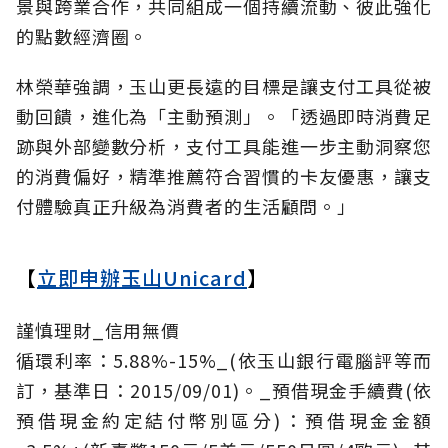
景與跨業合作，共同組成一個持續流動、彼此強化
的點數經濟圈。
林榮華強調，玉山更長遠的目標是讓支付工具從被
動回饋，進化為「主動預測」。「透過即時消費足
跡與外部變數分析，支付工具能進一步主動洞察您
的消費偏好，精準推薦符合習慣的卡友優惠，讓支
付體驗真正升級為消費者的生活顧問。」
【
立即申辦玉山Unicard
】
謹慎理財_信用無價
循環利率：5.88%-15%_(依玉山銀行電腦評等而
訂，基準日：2015/09/01)。_預借現金手續費(依
預借現金約定結付幣別區分)：預借現金金額