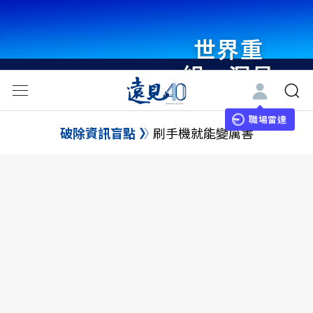
世界重
組・洞見
未來 與
世界領袖
職場雷達
破除資訊盲點
刷手機就能變厲害
同行