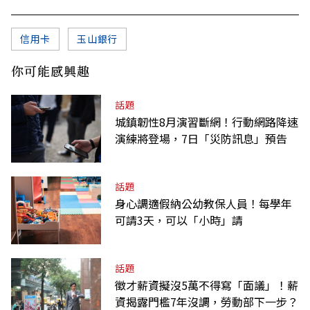
信用卡
玉山銀行
你可能感興趣
話題
城鎮韌性8月演習斷網！行動網路降速
演練將登場，7日「災防訊息」預告
話題
身心調適假納公幼教保人員！每學年
可請3天，可以「小時」請
話題
徵才薪資擬沒5萬不得寫「面議」！薪
資揭露門檻7年沒調，勞動部下一步？