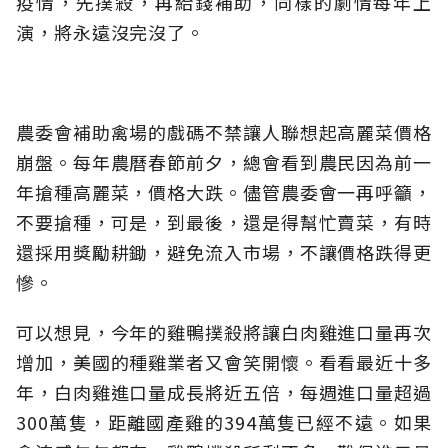
疫情，先撲殺，再給錢補助，同樣的劇情每年上
演，將永遠沒完沒了。
農委會補助禽場的戲碼不禁讓人聯想起高麗菜價格
崩盤。每年農曆春節前夕，總會看到農民因為前一
年搶種高麗菜，價格大跌。儘管農委會一再呼籲，
不要搶種，可是，到最後，還是得幫忙賣菜，有時
還採用獎勵耕鋤，避免流入市場，不讓價格跌得更
慘。
可以想見，今年的雞鴨撲殺將讓白肉雞進口量再次
增加，美國的種雞業者又會笑開懷。看看最近十多
年，白肉雞進口量成長將近五倍，每週進口量超過
300萬隻，距離國產雞的394萬隻已經不遠。如果