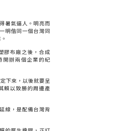
得暑氣逼人。明亮而
一明偕同一個台灣同
業。
塑膠布廠之後，合成
時開辦兩個企業的紀
穩定下來，以後就要呈
其賴以致勝的周邊產
延線，是配備台灣背
膜的厚生橡膠，正打