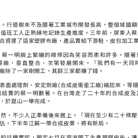
鎮。行道樹來不及隨著工業城市開發長高，整個城鎮顯
個值班工人正熟練地記錄生產進度。三年前，屏東人蔡
合資建了這家塑膠布廠，產品賣給下游鞋、皮包加工
，蔡一明臉上緊繃的線條因為笑容而柔和許多。隨著
等廠，垂直整合、次第發展開來。「我們有一天同
廠除了一家剛開工，其餘三家都賺了錢。
表面處理劑、安定劑廠(合成皮衛星工廠)補起來，等
黑結實的蔡一明數著。在台灣走了二十年的合成皮及
，於崑山一舉完成。
盎然，不少人正準備後來居上。「現在至少有二十條壓
估，下半年江蘇一帶合成皮業，將有新局。
中的話機響起，預定七月在寧波開工生產塑膠皮布、薄