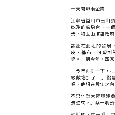
一天開辦兩企業
江蘇省崑山市玉山
乾淨的廠房內，一
業，和玉山填鎮政府
談起在此地的發展
皮、基布、可塑劑
錄。」到今年，四家
「今年再拚一下，把
級數增加了。」黜
業，他想在數年之內
不只他對大陸興趣
景進來。」蔡一明預
談話間，蔡一明手