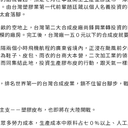
宜。由台灣塑膠業第一代前輩趙廷箴以個人名義投資的
太倉落腳。
０畝的空地上，台灣第二大合成皮廠尚鋒興業轉投資的
模的廠房。完工後，台灣廠一五０元以下的合成皮就
相隔兩個小時飛機航程的廣東省境內，正浸在颱風前夕
成為鞋子、皮包、雨衣的台商大本營，二次加工業的領
約而同集結此地，投資生產膠布皮的行動，跟天氣一樣
，排名世界第一的台灣合成皮業，鎖不住留台腳步，
主支－－塑膠皮布，也即將在大陸開戰。
費眾多勞力成本，生產成本中原料占七０%以上、人工