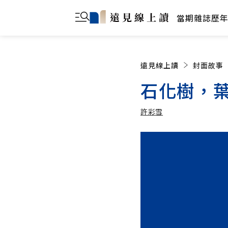
當期雜誌
歷
遠見線上讀
封面故事
石化樹，
許彩雪
許彩雪