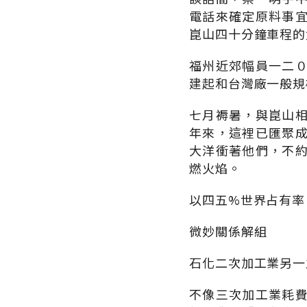
電話來確定原料事
崑山四十分鐘車程的
福州近郊幅員一二
建起和台灣廠一般規
七月褥暑，與崑山
年來，這裡已匯聚
大洋衝著他們，不
燃火焰。
以四五%世界占有率
微妙關係解組
石化二次加工業另一
不像三次加工業耗