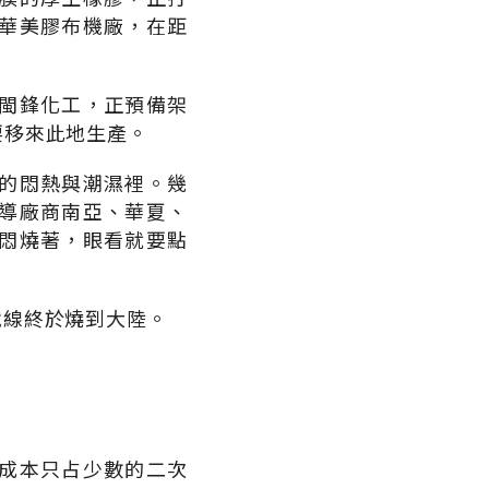
華美膠布機廠，在距
閩鋒化工，正預備架
要移來此地生產。
的悶熱與潮濕裡。幾
導廠商南亞、華夏、
悶燒著，眼看就要點
戰線終於燒到大陸。
成本只占少數的二次