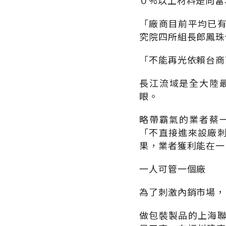
０%以上材料是向當
「廠商目前平均已
究院四所組長郎鳳珠
「不能再光依賴台商
長江流域是全大陸
眼。
略帶霸氣的業者蔡
「不直接進來設廠
果，業者獲利能在一
一人可管一個廠
為了刺激內銷市場，
做包裝製品的上海