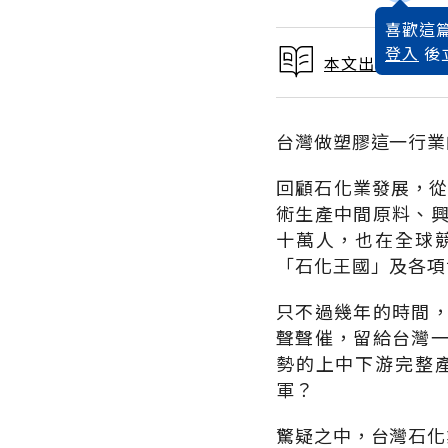
喜歡這篇
登入
後
本文出自 1994
台灣做塑膠這一行業
回顧石化業發展，從
術生產中間原料、
十萬人，也在全球
「石化王國」及各項
只不過幾年的時間
聲聲催，留給台灣
勢的上中下游完整
軍？
驚疑之中，台灣石化