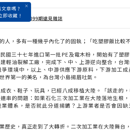
文章嗎 ?
立即收藏 !
 / 9月號雜誌 第099期遠見雜誌
的人，多有一種幾乎內化了的固執；「吃塑膠飯比較
民國三十七年進口第一批PE及電木粉，開始有了塑
興建輕油裂解工廠，完成下、中、上游逆向整合，台灣
競爭環境中，以上、中游供應下游原料，下游加工成
世界第一的美名，為台灣小島揚眉吐氣。
，成衣、鞋子、玩具，已經八成移植大陸。「該走的，
一連串的問題：如果石化三次加工業在大陸落地生根，
產業體系，是否就此分道揚鑣？上游業者是否會因缺
業歷史，真正走到了大轉折。二次加工業在大陸舞台