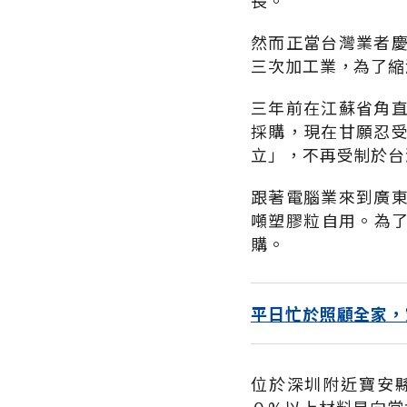
長。
然而正當台灣業者
三次加工業，為了縮
三年前在江蘇省角
採購，現在甘願忍
立」，不再受制於台
跟著電腦業來到廣
噸塑膠粒自用。為了
購。
平日忙於照顧全家，
位於深圳附近寶安