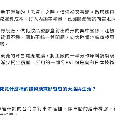
慶幸下游業的「忠貞」之時，情況卻又有變。散居廣東
減運費成本、打入內銷等考量，已經開始嘗試向當地
直縣設廠、做化妝品塑膠盒射出成形的興中塑膠，起初
受貨源不穩、價格不統一等問題，向大陸當地廠商找原
灣。
東東莞的育昌電線電纜，將工廠的一半分作原料調製現
減少資金積壓，所用的一部分PVC粉是向和日本技
究竟什麼樣的禮物能兼顧爸爸的大腦與生活？
縣龍華鎮的台商自行車聚落裡，做車胎的建泰橡膠，