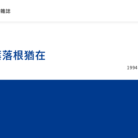
年雜誌
葉落根猶在
1994
加入追蹤