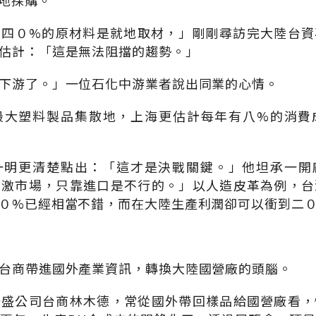
地採購。
有四０%的原材料是就地取材，」剛剛尋訪完大陸台資
估計：「這是無法阻擋的趨勢。」
下游了。」一位石化中游業者說出同業的心情。
最大塑料製品集散地，上海更估計每年有八%的消費
一明更清楚點出：「這才是決戰關鍵。」他坦承一開
刺激市場，只靠進口是不行的。」以人造皮革為例，台
０%已經相當不錯，而在大陸生產利潤卻可以衝到二
台商帶進國外產業資訊，轉換大陸國營廠的頭腦。
聯盛公司台商林木德，常從國外帶回樣品給國營廠看，