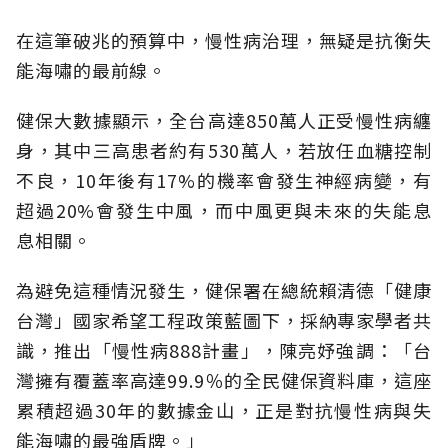
在這筆破兆的預算中，慢性病治理，無疑是抗衡失
能海嘯的最前線。
健保大數據顯示，全台高達850萬人正受慢性病纏
身，其中三高患者約有530萬人，若放任血糖控制
不良，10年後有17%的機率會發生神經病變，有
超過20%會發生中風，而中風更與未來的失能息
息相關。
為避免這種情況發生，健保署在總統賴清德「健康
台灣」國家希望工程政策藍圖下，採納專家學者共
識，推出「慢性病888計畫」，陳亮妤強調：「台
灣擁有覆蓋率高達99.9％的全民健保資料庫，這座
累積超過30年的數據金山，正是對抗慢性病與失
能海嘯的最強盾牌。」