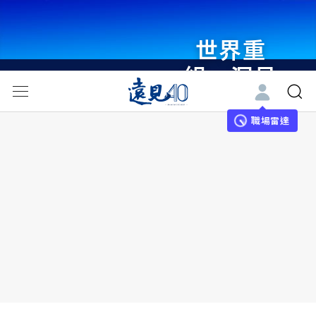
世界重
組・洞見
未來 與
世界領袖
職場雷達
同行