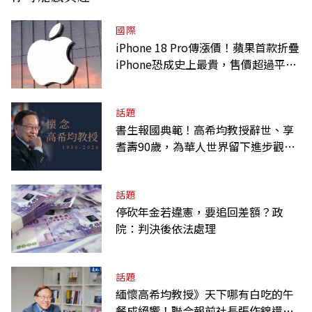
國際
iPhone 18 Pro傳漲價！蘋果首款折疊
iPhone恐成史上最貴，售價超過平均
月薪
話題
書生報國典範！高希均教授辭世、享
耆壽90歲，為華人世界留下進步觀念
的精神遺產
話題
停砍年金若違憲，要追回差額？政
院：判決後依法處理
話題
緬懷高希均教授》天下哪有白吃的午
餐成絕響！聯合報前社長張作錦還原