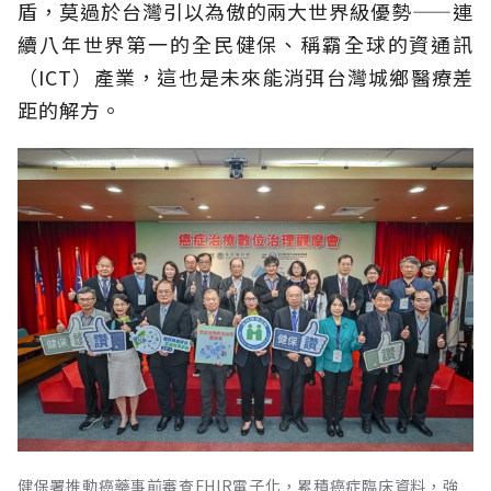
盾，莫過於台灣引以為傲的兩大世界級優勢——連
續八年世界第一的全民健保、稱霸全球的資通訊
（ICT）產業，這也是未來能消弭台灣城鄉醫療差
距的解方。
健保署推動癌藥事前審查FHIR電子化，累積癌症臨床資料，強