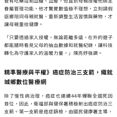
管有吃藥控制血糖、血壓，但直到母親授權他綁定
眷屬管理功能，他才驚覺數值極不理想，立刻請假
返鄉陪同母親就醫、重新調整生活習慣與藥物，才
讓母親重拾健康。
「只要透過家人授權，無論距離多遠，在外的遊子
都能隨時看見父母的抽血數據和就醫紀錄，讓科技
轉化為守護家人的溫暖力量，」陳亮妤強調。
精準醫療與平權》癌症防治三支箭，織就
城鄉數位醫療網
除了慢性病治理，癌症也連續44年蟬聯全國死因
首位，因此，衛福部與健保署積極射出癌症防治三
支箭。第一支箭是癌症篩檢，由國民健康署主導，