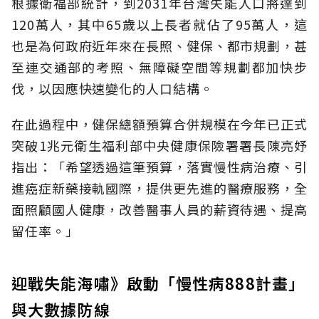
根據衛福部統計，到2031年台灣失能人口將達到
120萬人，其中65歲以上長者就佔了95萬人，這
也是為何政府近年來在長照、健保、都市規劃，甚
至連交通部的考照、無障礙空間等規劃都加快步
伐，以因應快速變化的人口結構。
在此過程中，健保總額預算合併規模在今年已正式
突破1兆元衛生福利部中央健康保險署署長陳亮妤
指出：「希望透過這筆預算，落實慢性病治療、引
進癌症新藥接軌國際，提供更先進的醫療服務，全
面照顧國人健康，改善醫事人員的薪資待遇、提高
留任率。」
迎戰失能海嘯》啟動「慢性病888計畫」
與大數據防線