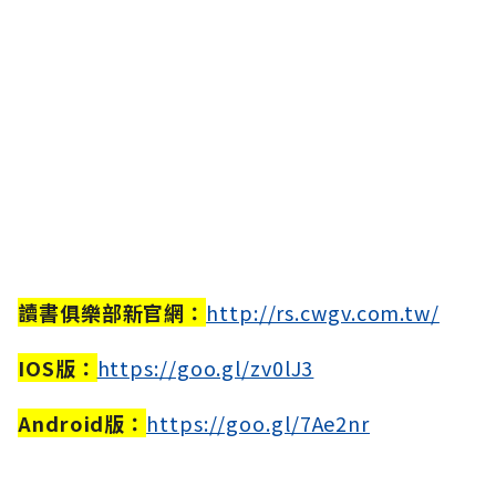
讀書俱樂部新官網：
http://rs.cwgv.com.tw/
IOS版：
https://goo.gl/zv0lJ3
Android版：
https://goo.gl/7Ae2nr