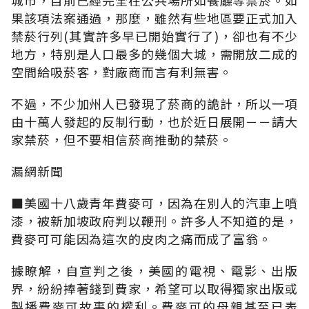
果該項法案通過，那麼，雖然有些地區要正式加入
禁菸行列(其實許多早已開始實行了)，卻也有不少
地方，特別是人口最多的幾個大城，需開放二成的
空間給吸菸客，對廠商而言有利無害。
不過，不少加州人已發現了菸商的詭計，所以一項
由十萬人發起的反制行動，也於近日展開－－請大
家禁菸，但不要相信菸商推動的禁菸。
漏網新聞
■美國十八歲青年費麥可，因為在別人的汽車上噴
漆，被新加坡政府判以鞭刑。許多人不知道的是，
費麥可可能因為這次的皮肉之痛而成了富翁。
據瞭解，自宣判之後，美國的電視、電影、出版
界，紛紛捧著錢到費家，希望可以取得獨家出版或
製播費麥可故事的權利。費麥可的母親甚至已表