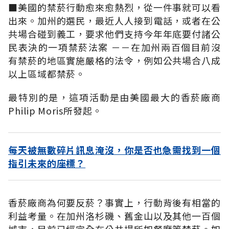
■美國的禁菸行動愈來愈熱烈，從一件事就可以看
出來。加州的選民，最近人人接到電話，或者在公
共場合碰到義工，要求他們支持今年年底要付諸公
民表決的一項禁菸法案 －－在加州兩百個目前沒
有禁菸的地區實施嚴格的法令，例如公共場合八成
以上區域都禁菸。
最特別的是，這項活動是由美國最大的香菸廠商
Philip Moris所發起。
每天被無數碎片訊息淹沒，你是否也急需找到一個
指引未來的座標？
香菸廠商為何要反菸？事實上，行動背後有相當的
利益考量。在加州洛杉磯、舊金山以及其他一百個
城市，目前已經完全在公共場所如餐廳等禁菸。如