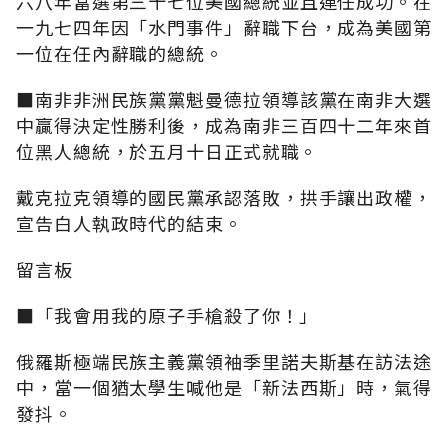
六八年當選第三十七位美國總統並且連任成功。在
一九七四年因「水門事件」辭職下台，成為美國第
一位在任內辭職的總統。
■南非非洲民族黨黨魁曼德拉領導該黨在南非大選
中贏得決定性勝利後，成為南非三百四十二年來首
位黑人總統，於五月十日正式就職。
戴克拉克領導的國民黨承認落敗，拱手讓出政權，
宣告白人執政時代的結束。
留言板
■「我會用我的原子手槍殺了你！」
俄羅斯極端民族主義黨領袖季里諾夫斯基在訪法途
中，當一個猶太學生喊他是「新法西斯」時，氣得
發抖。