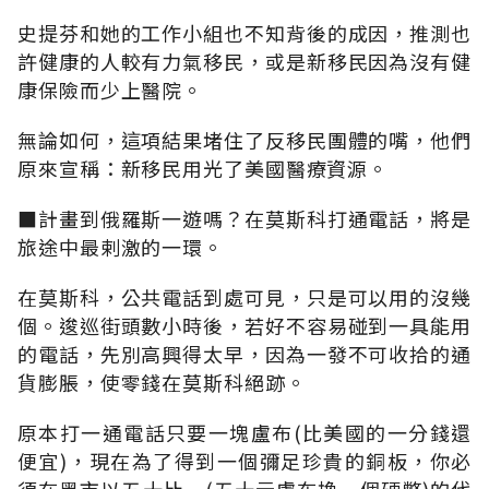
史提芬和她的工作小組也不知背後的成因，推測也
許健康的人較有力氣移民，或是新移民因為沒有健
康保險而少上醫院。
無論如何，這項結果堵住了反移民團體的嘴，他們
原來宣稱：新移民用光了美國醫療資源。
■計畫到俄羅斯一遊嗎？在莫斯科打通電話，將是
旅途中最剌激的一環。
在莫斯科，公共電話到處可見，只是可以用的沒幾
個。逡巡街頭數小時後，若好不容易碰到一具能用
的電話，先別高興得太早，因為一發不可收拾的通
貨膨脹，使零錢在莫斯科絕跡。
原本打一通電話只要一塊盧布(比美國的一分錢還
便宜)，現在為了得到一個彌足珍貴的銅板，你必
須在黑市以五十比一(五十元盧布換一個硬幣)的代