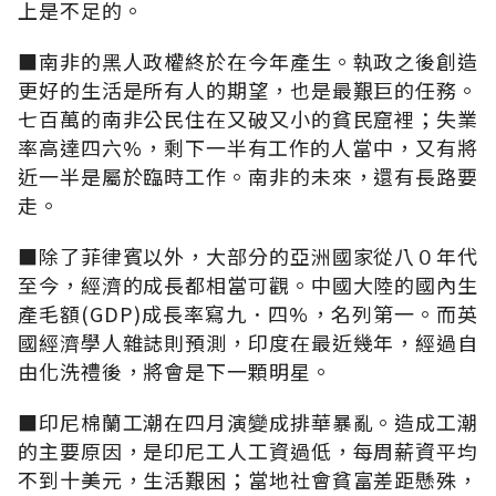
上是不足的。
■南非的黑人政權終於在今年產生。執政之後創造
更好的生活是所有人的期望，也是最艱巨的任務。
七百萬的南非公民住在又破又小的貧民窟裡；失業
率高達四六%，剩下一半有工作的人當中，又有將
近一半是屬於臨時工作。南非的未來，還有長路要
走。
■除了菲律賓以外，大部分的亞洲國家從八０年代
至今，經濟的成長都相當可觀。中國大陸的國內生
產毛額(GDP)成長率寫九．四%，名列第一。而英
國經濟學人雜誌則預測，印度在最近幾年，經過自
由化洗禮後，將會是下一顆明星。
■印尼棉蘭工潮在四月演變成排華暴亂。造成工潮
的主要原因，是印尼工人工資過低，每周薪資平均
不到十美元，生活艱困；當地社會貧富差距懸殊，