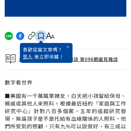
喜歡這篇文章嗎 ?
登入
後立即收藏 !
本文出自 1994 / 6月號雜誌 第096期遠見雜誌
數字看世界
■美國有一千萬職業婦女，白天把小孩留給保母、
親戚或其他人來照料。根據最近紐約「家庭與工作
研究中心」針對八百多個案，五年的追蹤研究發
現，無論孩子是不是托給有血緣關係的人照料，他
們所受到的照顧，只有九%可以說很好，有三成以