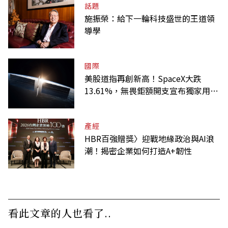
話題
施振榮：給下一輪科技盛世的王道領
導學
國際
美股道指再創新高！SpaceX大跌
13.61%，無畏鉅額開支宣布獨家用輝
達
產經
HBR百強贈獎〉迎戰地緣政治與AI浪
潮！揭密企業如何打造A+韌性
看此文章的人也看了..