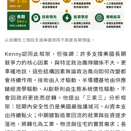
以結構性三階段支援美國商用不動產長期價值。
Kenny認同此框架，但強調：許多支撐美國長期
競爭力的核心因素，與特定政治團隊關係不大。更
準確地說，這些結構因素無論政治風向如何改變都
會持續作用。技術由人才驅動、半導體基地由供應
鏈經濟學驅動、AI創新則由生態系統慣性驅動，不
會因政府更迭而逆轉。他提出「三乘三」分析框
架：短期內安全性仍是美國最強護城河，AI資本支
出持續點火；中期隨製造業回流的就業與投資逐步
落地，將轉化為工業、物流與住宅的實質需求；長