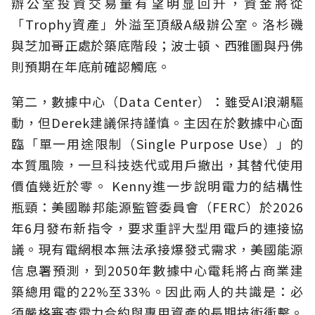
辦公室投資交易量有望明显回升，資金將從
「Trophy資產」外溢至頂級A級辦公室。洛杉磯
與芝加哥正處於築底階段；波士頓、西雅圖與丹佛
則預期在年底前確認觸底。
第二，數據中心（Data Center）：雖受AI浪潮驅
動，但Derek建議保持謹慎。主因在於數據中心面
臨「單一用途限制（Single Purpose Use）」的
本質風險，一旦科技迭代或用戶撤出，其替代使用
價值幾近於零。 Kenny進一步說明電力的結構性
瓶頸：美國聯邦能源監管委員會（FERC）於2026
年6月發布新指令，要求重評大型用電戶的連接協
議。現有電網根本無法承接爆發式需求，美國能源
信息署預測，到2050年數據中心電耗將占商業建
築總用電的22%至33%。因此兩人的共識是：必
須嚴格審查電力合約與專用資產的長期技術衝擊。