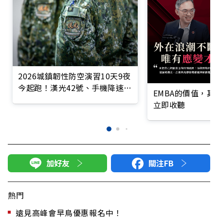
2026城鎮韌性防空演習10天9夜
今起跑！漢光42號、手機降速斷
EMBA的價值，
網、七大首次一次全看
立即收聽
加好友
關注FB
熱門
遠見高峰會早鳥優惠報名中！