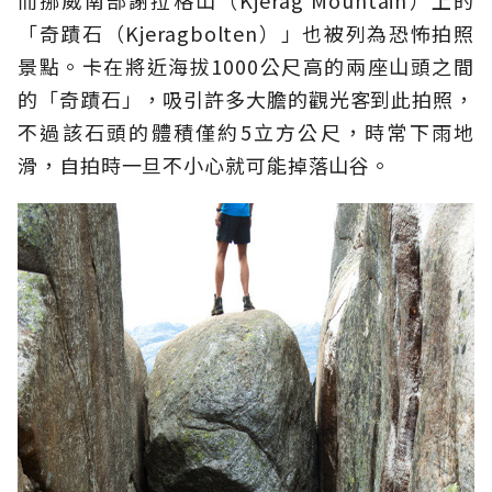
而挪威南部謝拉格山（Kjerag Mountain）上的
「奇蹟石（Kjeragbolten）」也被列為恐怖拍照
景點。卡在將近海拔1000公尺高的兩座山頭之間
的「奇蹟石」，吸引許多大膽的觀光客到此拍照，
不過該石頭的體積僅約5立方公尺，時常下雨地
滑，自拍時一旦不小心就可能掉落山谷。