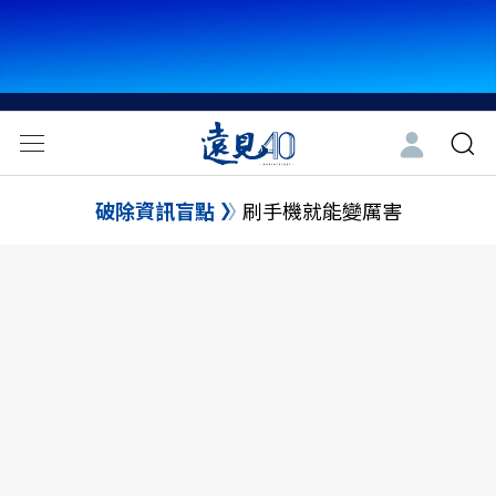
破除資訊盲點
刷手機就能變厲害