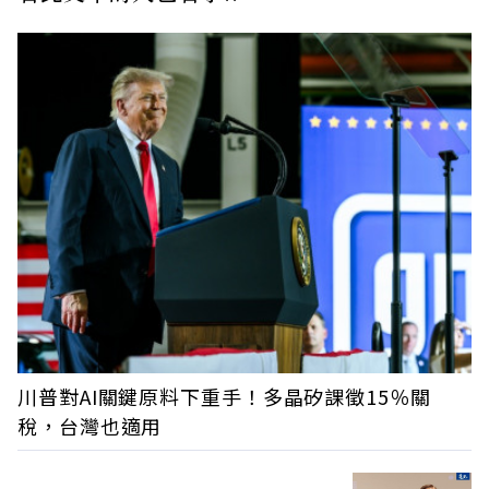
川普對AI關鍵原料下重手！多晶矽課徵15％關
稅，台灣也適用