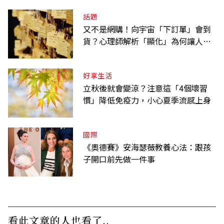
話題
又不是網購！向宇宙「下訂單」會到
貨？心理師解析「顯化」為何讓人無
法自拔
好享生活
立秋後就會變涼？注意這「4個壞習
慣」降低免疫力，小心夏季流感上身
國際
《奧德賽》安海瑟薇教養心法：跟孩
子開口前先做一件事
看此文章的人也看了..