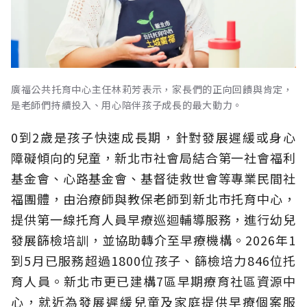
廣福公共托育中心主任林莉芳表示，家長們的正向回饋與肯定，
是老師們持續投入、用心陪伴孩子成長的最大動力。
0到2歲是孩子快速成長期，針對發展遲緩或身心
障礙傾向的兒童，新北市社會局結合第一社會福利
基金會、心路基金會、基督徒救世會等專業民間社
福團體，由治療師與教保老師到新北市托育中心，
提供第一線托育人員早療巡迴輔導服務，進行幼兒
發展篩檢培訓，並協助轉介至早療機構。2026年1
到5月已服務超過1800位孩子、篩檢培力846位托
育人員。新北市更已建構7區早期療育社區資源中
心，就近為發展遲緩兒童及家庭提供早療個案服