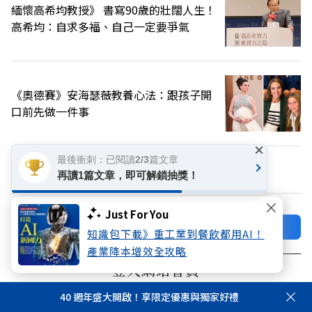
緬懷高希均教授》 書寫90歲的壯闊人生！
高希均：自求多福、自己一定要爭氣
《奧德賽》安海瑟薇教養心法：跟孩子開
口前先做一件事
×
最後衝刺：已閱讀2/3篇文章
換個主題看看
再讀1篇文章，即可解鎖抽獎！
Just For You
加好友
關注FB
知識包下載》重工業到餐飲都用AI！
產業降本增效全攻略
登入網站會員
享受更多個人化的會員服務
40 週年盛大開啟！享限定優惠與獨家好禮