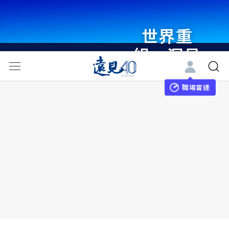
世界重
組・洞見
未來 與
世界領袖
職場雷達
同行