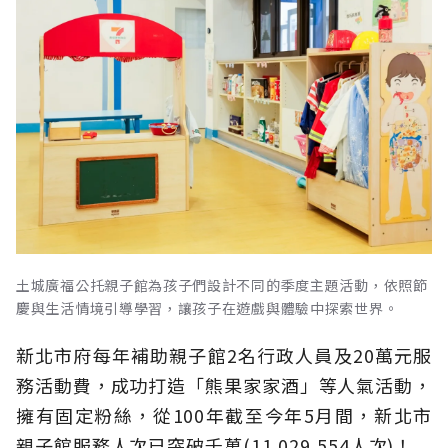
土城廣福公托親子館為孩子們設計不同的季度主題活動，依照節
慶與生活情境引導學習，讓孩子在遊戲與體驗中探索世界。
新北市府每年補助親子館2名行政人員及20萬元服
務活動費，成功打造「熊果家家酒」等人氣活動，
擁有固定粉絲，從100年截至今年5月間，新北市
親子館服務人次已突破千萬(11,029,554人次)！