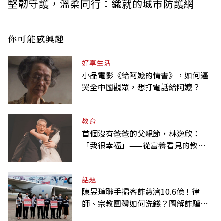
堅韌守護，溫柔同行：織就的城市防護網
你可能感興趣
好享生活
小品電影《給阿嬤的情書》，如何逼
哭全中國觀眾，想打電話給阿嬤？
教育
首個沒有爸爸的父親節，林逸欣：
「我很幸福」——從富養看見的教養
課
話題
陳昱瑄聯手掮客詐慈濟10.6億！律
師、宗教團體如何洗錢？圖解詐騙關
係網