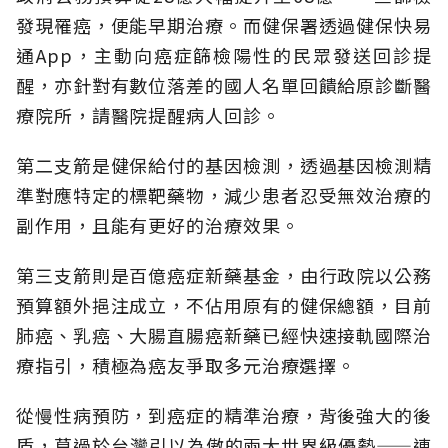
發現罹癌，便能早期治療。而健保署透過健保快易
通App，主動向癌症篩檢陽性的民眾發送回診提
醒，亦針對有數位落差的國人名單回饋給原診斷醫
療院所，請醫院提醒病人回診。
第二支箭是健保給付的基因檢測，透過基因檢測精
準對應特定的標靶藥物，減少患者忍受無效治療的
副作用，且能有更好的治療效果。
第三支箭則是百億癌症新藥基金，由行政院以公務
預算額外挹注成立，不佔用原有的健保總額，目前
肺癌、乳癌、大腸直腸癌新藥已經快速接軌國際治
療指引，積極為癌友爭取多元治療選擇。
從慢性病預防，到癌症的精準治療，背後強大的後
盾，莫過於台灣引以為傲的兩大世界級優勢——連