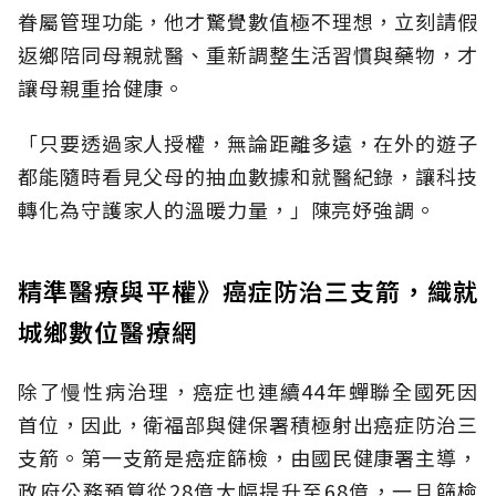
眷屬管理功能，他才驚覺數值極不理想，立刻請假
返鄉陪同母親就醫、重新調整生活習慣與藥物，才
讓母親重拾健康。
「只要透過家人授權，無論距離多遠，在外的遊子
都能隨時看見父母的抽血數據和就醫紀錄，讓科技
轉化為守護家人的溫暖力量，」陳亮妤強調。
精準醫療與平權》癌症防治三支箭，織就
城鄉數位醫療網
除了慢性病治理，癌症也連續44年蟬聯全國死因
首位，因此，衛福部與健保署積極射出癌症防治三
支箭。第一支箭是癌症篩檢，由國民健康署主導，
政府公務預算從28億大幅提升至68億，一旦篩檢