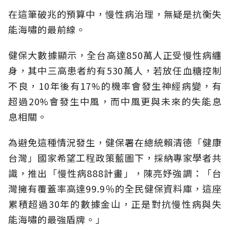
在這筆破兆的預算中，慢性病治理，無疑是抗衡失
能海嘯的最前線。
健保大數據顯示，全台高達850萬人正受慢性病纏
身，其中三高患者約有530萬人，若放任血糖控制
不良，10年後有17%的機率會發生神經病變，有
超過20%會發生中風，而中風更與未來的失能息
息相關。
為避免這種情況發生，健保署在總統賴清德「健康
台灣」國家希望工程政策藍圖下，採納專家學者共
識，推出「慢性病888計畫」，陳亮妤強調：「台
灣擁有覆蓋率高達99.9％的全民健保資料庫，這座
累積超過30年的數據金山，正是對抗慢性病與失
能海嘯的最強盾牌。」