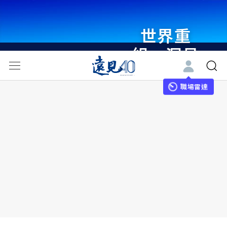
世界重
組・洞見
未來 與
世界領袖
職場雷達
同行