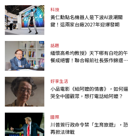
科技
黃仁勳點名機器人是下波AI浪潮關
鍵！這兩家台廠2027年迎爆發期
話題
緬懷高希均教授》天下哪有白吃的午
餐成絕響！聯合報前社長張作錦還原
「經典名言」由來
好享生活
小品電影《給阿嬤的情書》，如何逼
哭全中國觀眾，想打電話給阿嬤？
國際
川普簽行政命令禁「生育旅遊」，恐
再掀法律戰