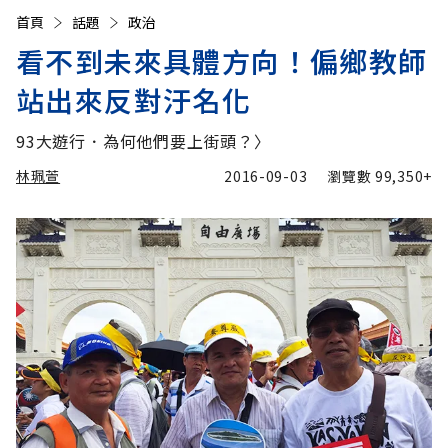
首頁
話題
政治
看不到未來具體方向！偏鄉教師
站出來反對汙名化
93大遊行．為何他們要上街頭？〉
林珮萱
2016-09-03
瀏覽數
99,350+