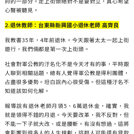
府的一部分。走上街頭絕對不是要對立，真心希望
心聲被聽見。
2.退休教師：台東縣新興國小退休老師 高齊良
我教書35年，4年前退休。今天跟著太太一起上街
遊行，我們倆都是第一次上街頭。
社會對軍公教的汙名化不是今天才有的事，平時跟
人聊到相關話題，總有人覺得軍公教是得利團體，
占盡很多優勢。坦白說內心很受傷。但這種汙名不
知道該如何化解。
報導說有退休老師月領5、6萬退休金，確實，我
就是領得不錯的月退。今天要改革，我不反對，但
不能一下子就大改、或是腰斬。有沒有想過，這將
會影響到很多人的人生規劃，這群人可能還有貸款