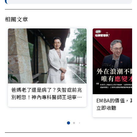
相關文章
爸媽老了還是病了？失智症前兆
別輕忽！神內專科醫師王培寧呼
EMBA的價值，
籲把握大腦黃金期
立即收聽