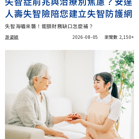
失智症前兆與治療別焦慮？安達
人壽失智險陪您建立失智防護網
失智海嘯來襲！鉅額財務缺口怎麼補？
游姿穎
2026-08-05
瀏覽數
2,150+