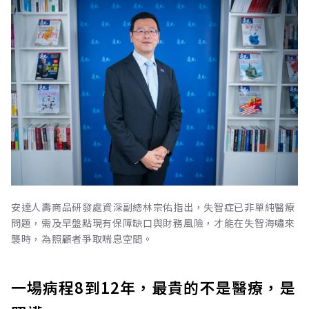
安達人壽商品研發處資深副總林宗佑指出，失智症已非單純醫療
問題，需及早盤點現有保障缺口與財務風險，才能在失智海嘯來
襲時，為照顧者爭取喘息空間。
一場病程8到12年，最貴的不是醫療，是