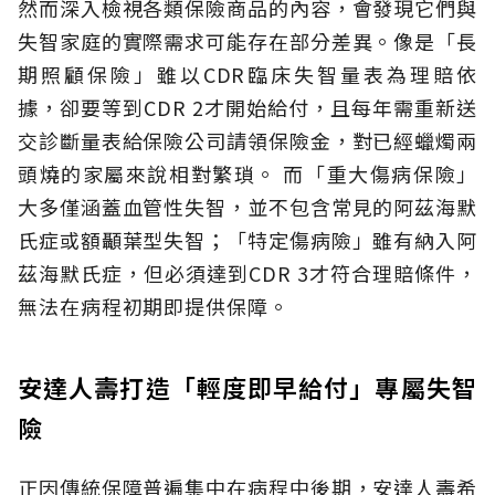
然而深入檢視各類保險商品的內容，會發現它們與
失智家庭的實際需求可能存在部分差異。像是「長
期照顧保險」雖以CDR臨床失智量表為理賠依
據，卻要等到CDR 2才開始給付，且每年需重新送
交診斷量表給保險公司請領保險金，對已經蠟燭兩
頭燒的家屬來說相對繁瑣。
而「重大傷病保險」
大多僅涵蓋血管性失智，並不包含常見的阿茲海默
氏症或額顳葉型失智；「特定傷病險」雖有納入阿
茲海默氏症，但必須達到CDR 3才符合理賠條件，
無法在病程初期即提供保障。
安達人壽打造「輕度即早給付」專屬失智
險
正因傳統保障普遍集中在病程中後期，安達人壽希