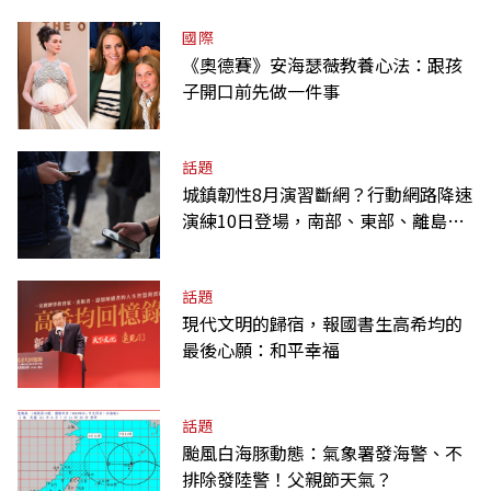
國際
《奧德賽》安海瑟薇教養心法：跟孩
子開口前先做一件事
話題
城鎮韌性8月演習斷網？行動網路降速
演練10日登場，南部、東部、離島為
何不用？
話題
現代文明的歸宿，報國書生高希均的
最後心願：和平幸福
話題
颱風白海豚動態：氣象署發海警、不
排除發陸警！父親節天氣？