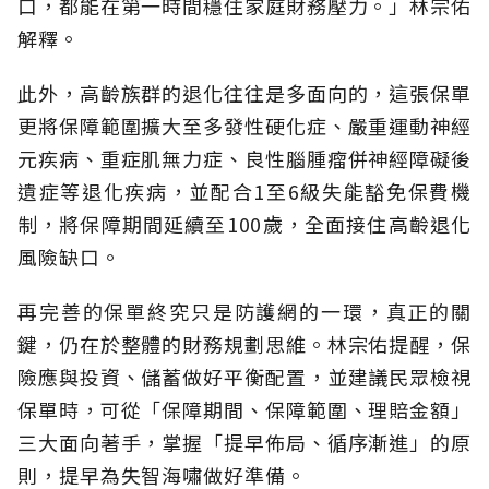
口，都能在第一時間穩住家庭財務壓力。」林宗佑
解釋。
此外，高齡族群的退化往往是多面向的，這張保單
更將保障範圍擴大至多發性硬化症、嚴重運動神經
元疾病、重症肌無力症、良性腦腫瘤併神經障礙後
遺症等退化疾病，並配合1至6級失能豁免保費機
制，將保障期間延續至100歲，全面接住高齡退化
風險缺口。
再完善的保單終究只是防護網的一環，真正的關
鍵，仍在於整體的財務規劃思維。
林宗佑提醒，保
險應與投資、儲蓄做好平衡配置，並建議民眾檢視
保單時，可從「保障期間、保障範圍、理賠金額」
三大面向著手，掌握「提早佈局、循序漸進」的原
則，提早為失智海嘯做好準備。