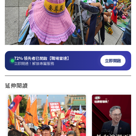
72%
領先者已開啟【職場雷達】
立即開啟
立即開通！解鎖專屬服務
延伸閱讀