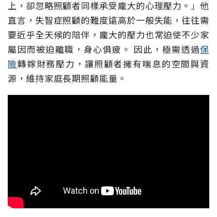
上，卻忽略照顧者同樣承受龐大的心理壓力。」他
直言，失智症照顧的難度遠高於一般失能，往往需
要近乎全天候的陪伴，龐大的壓力也常迫使不少家
屬因而被迫離職，身心俱疲。
因此，極需透過
保
險
轉嫁財務壓力，讓照顧者擁有喘息的空間與資
源，維持家庭長期照顧能量。