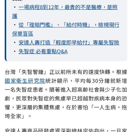
•
一場病程8到12年，最貴的不是醫療，是照
護
•
從「理賠門檻」、「給付時機」，檢視現行
保單盲區
•
安達人壽打造「輕度即早給付」專屬失智險
•
失智症 必看重點Q&A
台灣「失智警鐘」正以前所未有的速度快轉。根據
國家衛生研究院
統計顯示，平均每30分鐘就新增
一名失智症患者。隨著進入超高齡社會與少子化加
劇，民眾對失智症的焦慮早已超越對疾病本身的恐
懼，更深層的集體焦慮，在於害怕「一人生病，拖
垮全家」。
安達人壽商品研發處資深副總林宗佑指出，一旦家