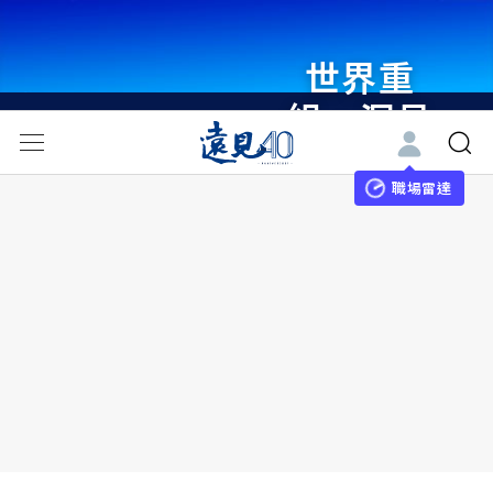
世界重
組・洞見
未來 與
世界領袖
職場雷達
同行