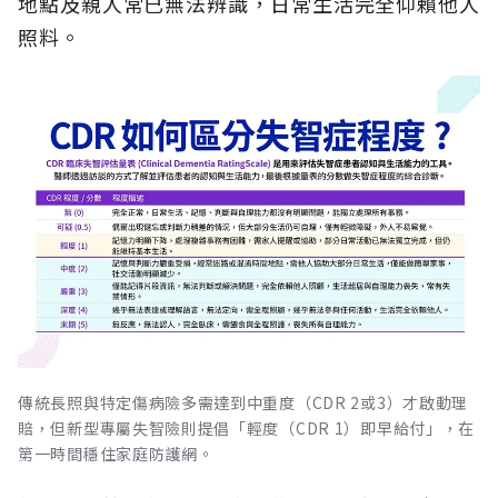
地點及親人常已無法辨識，日常生活完全仰賴他人
照料。
傳統長照與特定傷病險多需達到中重度（CDR 2或3）才啟動理
賠，但新型專屬失智險則提倡「輕度（CDR 1）即早給付」，在
第一時間穩住家庭防護網。