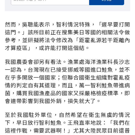
然而，吳聰能表示，智利情況特殊，「遲早要打開
這門。」該所目前正在搜集美日等國的相關法令做
參考，並研擬將法令修改為「距霍亂源若干距離內
才算疫區」，或許能打開這個結。
我國農委會卻另有看法。漁業處海洋漁業科長沙志
一認為，台灣現在已接受挪威等國進口鮭魚，並不
在乎多開放一個國家；但聯合國衛生組織對霍亂疫
情的判定自有其道理，而且，萬一智利鮭魚帶進病
菌，購買我國漁產品的國家又採嚴格檢疫標準，即
會連帶影響到我國外銷，損失就大了。
至於我國駐外單位，自然希望在衛生無虞的情況
下，早日放行智利鮭魚。王飛直率地說：「我們在
這裡作戰，需要武器啊！」尤其大陸民眾目前還普