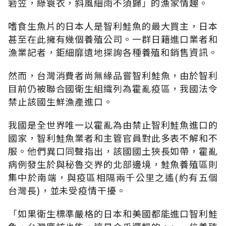
箬笠，綠簑衣，斜風細雨不須歸」的漁家情趣。
嗜食生魚片的日本人是智利鮭魚的最大買主，日本
甚至在此擁有幾個養殖公司。一群日籍進口業者和
漁業記者，鉅細靡遺地探詢各種養殖和銷售資訊。
然而，台灣消費者尚無緣品嘗智利鮭魚，由於智利
目前仍被聯合國衛生組織列為霍亂疫區，我國法令
禁止該國生鮮漁產進口。
我國是全世界唯一以霍亂為由禁止智利鮭魚進口的
國家，智利鮭魚業者和主管官員對此多表不解和不
服。他們異口同聲指出，該國國土狹長如帶，霍亂
病例發生於與秘魯交界的北部邊境，鮭魚養殖區則
集中於南端，與疫區相隔兩千公里之遙(約有五個
台灣長)，並未受疫情干擾。
「如果衛生標準嚴格的日本和美國都能進口智利鮭