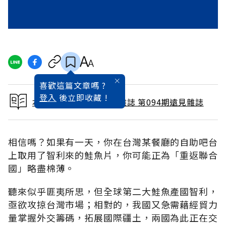
喜歡這篇文章嗎 ?
登入
後立即收藏 !
本文出自 1994 / 4月號雜誌 第094期遠見雜誌
相信嗎？如果有一天，你在台灣某餐廳的自助吧台
上取用了智利來的鮭魚片，你可能正為「重返聯合
國」略盡棉薄。
聽來似乎匪夷所思，但全球第二大鮭魚產國智利，
亟欲攻掠台灣市場；相對的，我國又急需藉經貿力
量掌握外交籌碼，拓展國際疆土，兩國為此正在交