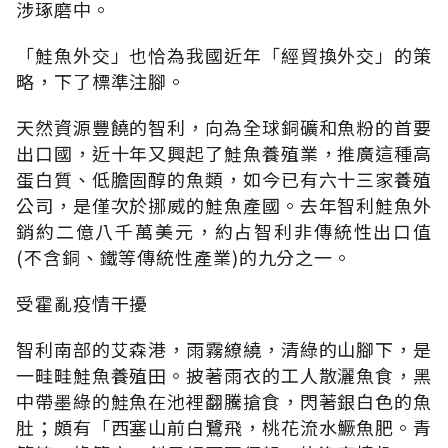
涉琢磨中。
「鮭魚外交」也恰為我國近年「經貿換外交」的策
略，下了標準注腳。
天然資源豐饒的智利，向為全球銅礦和魚粉的首要
出口國，近十年又興起了鮭魚養殖業，推廣這種高
蛋白質、低膽固醇的魚類，如今已有六十三家養殖
公司，是僅次於挪威的鮭魚產國。去年智利鮭魚外
銷約二億八千萬美元，約占智利非傳統性出口值
(不含銅、鐵等傳統性產業)的九分之一。
受霍亂疫情干擾
智利南部的艾森港，雨霧繚繞，清綠的山腳下，是
一畦畦鮭魚養殖田。披著雨衣的工人散灑魚食，黑
中帶墨綠的鮭魚在池裡翻騰搶食，閃著銀白色的魚
肚；頗有「西塞山前白鷺飛，桃花流水鱖魚肥。青