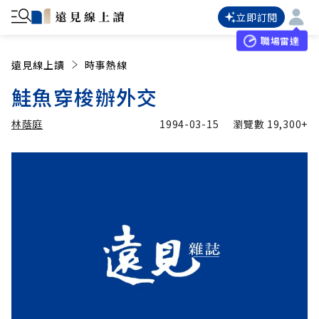
立即訂閱
職場雷達
遠見線上讀
時事熱線
鮭魚穿梭辦外交
林蔭庭
1994-03-15
瀏覽數
19,300+
加入追蹤
林蔭庭