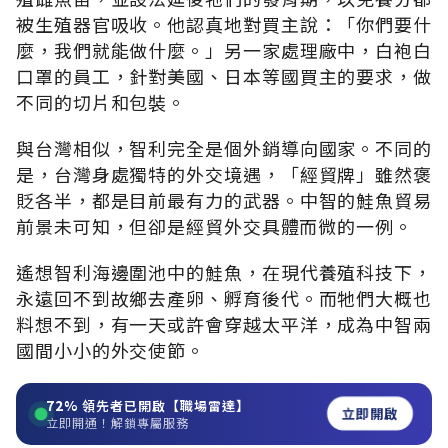
被生殖器官吸收。他認真地對買主說：「你們要什
麼，我們就能做什麼。」另一家處理廠中，白袍白
口罩的員工，針對美國、日本等國買主的要求，做
不同的切片和包裝。
與台灣相似，智利完全是個外銷導向國家。不同的
是，台灣身處獨特的外交境遇，「經貿牌」雖然褒
貶各半，都是目前最有力的武器。中智的鮭魚貿易
前景未可知，但卻是經貿外交具體而微的一例。
遙想智利海邊圍池中的鮭魚，在現代養殖科技下，
永遠回不到故鄉去產卵、孵育後代。而牠們大概也
料想不到，有一天或許會穿越太平洋，成為中智兩
國間小小的外交使節。
72%
領先者已開啟【職場雷達】
立即開啟
立即開通！解鎖專屬服務