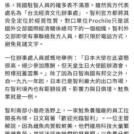
係，我國駐智人員的確多表不滿意。雖然我方代表
處名為「台北經濟文化辦事處」，智利官方都將其
完全定位於經貿性質，對口單位Prochile只是該
國外交部國際經濟關係總司下的一個組織。智利外
交部即使有事聯絡我方人員，都只限於電話方式，
避免見諸文字。
一位辦事處人員感慨地舉例：「日本大使在此姿態
很高，絕少參加應酬，但天皇生日大使館辦酒會，
照樣冠蓋雲集。」除了因為日智兩國有邦交之外，
自一九九一年起，日本已是智利最大的出口市場，
在智利境內也有鉅額投資，影響力與日俱增。鮭魚
業就是一例。
智利南部小島奇洛野上，一家鮭魚養殖廠的員工拉
開長布條，日文寫著「歡迎光臨智利」。一位主管
解說，因為雌魚肉質較鮮美，他們運用科技大量繁
殖雌魚苗，並設法延後牠們的發育期，以免養分都