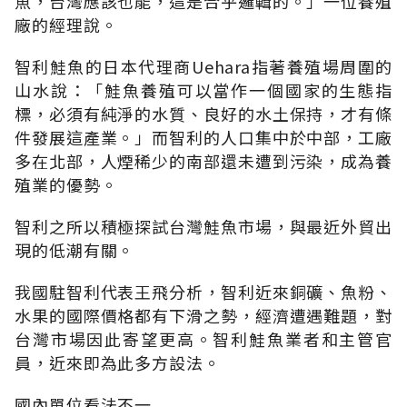
魚，台灣應該也能，這是合乎邏輯的。」一位養殖
廠的經理說。
智利鮭魚的日本代理商Uehara指著養殖場周圍的
山水說：「鮭魚養殖可以當作一個國家的生態指
標，必須有純淨的水質、良好的水土保持，才有條
件發展這產業。」而智利的人口集中於中部，工廠
多在北部，人煙稀少的南部還未遭到污染，成為養
殖業的優勢。
智利之所以積極探試台灣鮭魚市場，與最近外貿出
現的低潮有關。
我國駐智利代表王飛分析，智利近來銅礦、魚粉、
水果的國際價格都有下滑之勢，經濟遭遇難題，對
台灣市場因此寄望更高。智利鮭魚業者和主管官
員，近來即為此多方設法。
國內單位看法不一