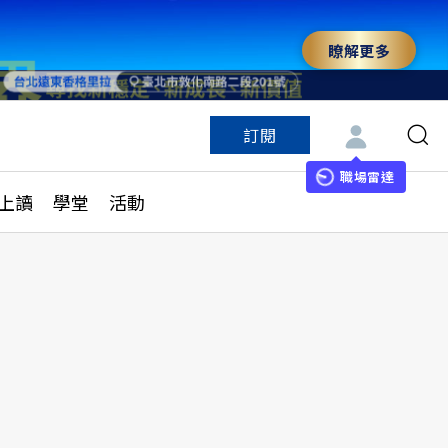
瞭解更多
訂閱
特色頻道
訂閱
見線上讀
ESG遠見
職場雷達
上讀
學堂
活動
多訂閱方案
城市學
刊購買
健康遠見
子報訂閱
華人精英論壇
享知識包
領導影響力學院