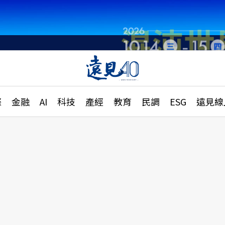
章
特輯
文章
大學升學、職涯攻略
遠
際
金融
AI
科技
產經
教育
民調
ESG
遠見線
國際
更
縣市施政調查全解析
金融
單
民調
產經
電
好享生活
獨
專欄