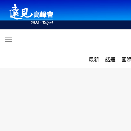
文
最新
最新
話題
國
雜誌目錄
活動
話題
AI
學堂
專題報導
科技
教育
遠見ON AIR
影音
合作