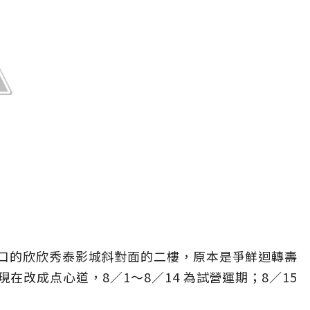
口的欣欣秀泰影城斜對面的二樓，原本是爭鮮迴轉壽
在改成点心道，8／1～8／14 為試營運期；8／15