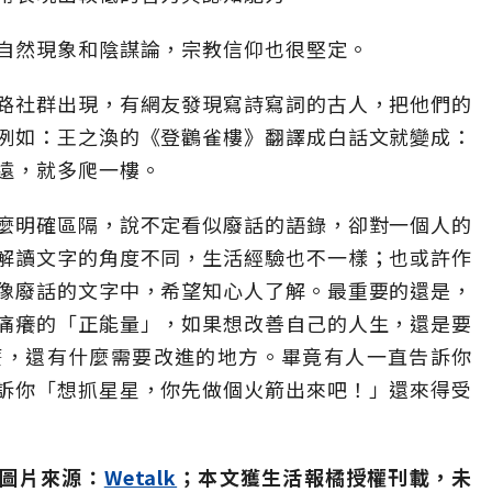
自然現象和陰謀論，宗教信仰也很堅定。
路社群出現，有網友發現寫詩寫詞的古人，把他們的
例如：王之渙的《登鸛雀樓》翻譯成白話文就變成：
遠，就多爬一樓。
麼明確區隔，說不定看似廢話的語錄，卻對一個人的
解讀文字的角度不同，生活經驗也不一樣；也或許作
像廢話的文字中，希望知心人了解。最重要的還是，
痛癢的「正能量」，如果想改善自己的人生，還是要
麼，還有什麼需要改進的地方。畢竟有人一直告訴你
訴你「想抓星星，你先做個火箭出來吧！」還來得受
il；圖片來源：
Wetalk
；本文獲生活報橘授權刊載，未