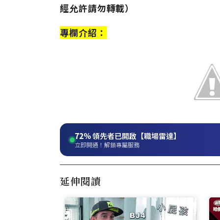
經允許請勿轉載）
專欄介紹：
72%
領先者已開啟【職場雷達】
立即開通！解鎖專屬服務
延伸閱讀