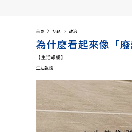
【遠見40週年慶】訂《遠見》贈實用家電3選1+暢銷好
首頁
話題
政治
為什麼看起來像「廢
【生活報橘】
生活報橘
加入追蹤
生活報橘