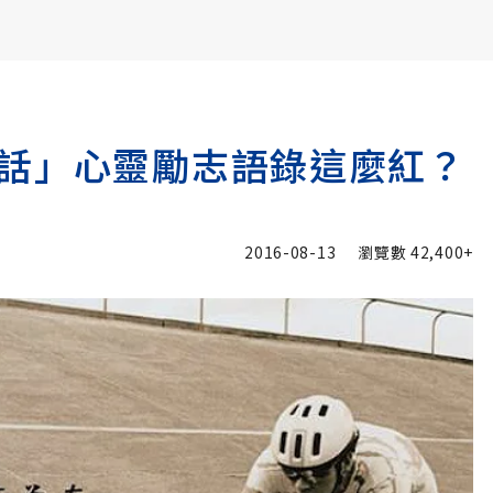
書6選3 特價 3,980 元
話」心靈勵志語錄這麼紅？
2016-08-13
瀏覽數
42,400+