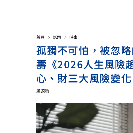
首頁
話題
時事
孤獨不可怕，被忽略
壽《2026人生風
心、財三大風險變化
游姿穎
加入追蹤
游姿穎