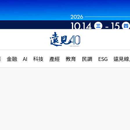
世界重組・洞見未
章
特輯
文章
大學升學、職涯攻略
遠
際
金融
AI
科技
產經
教育
民調
ESG
遠見線
國際
更
縣市施政調查全解析
金融
單
民調
產經
電
好享生活
獨
專欄