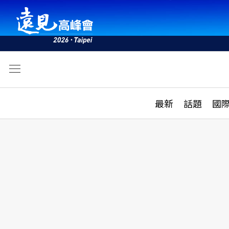
文
最新
最新
話題
國
雜誌目錄
活動
話題
AI
學堂
專題報導
科技
教育
遠見ON AIR
影音
合作