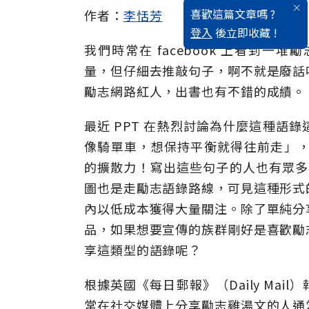
喜歡這篇文章嗎 ?
作者：
李恬芳
登入
後立即收藏 !
我們時常在 facebook 上看到
量，但仔細去推敲句子，啊不就是廢話
勵志網路紅人，出書也有不錯的成績。
最近 PPT 在熱烈討論為什麼這種語
像騎單車，想保持平衡就得往前走」，這
的擴散力！寫出這些句子的人也有眾多粉絲跟
圖也是走勵志語錄路線，可見這種形式
內以低成本獲得大量關注。除了單純分
品，如果想要宣傳的族群剛好是喜歡勵
享這類型的語錄呢？
根據英國《每日郵報》（Daily Ma
常在社交媒體上分享勵志雞湯文的人通