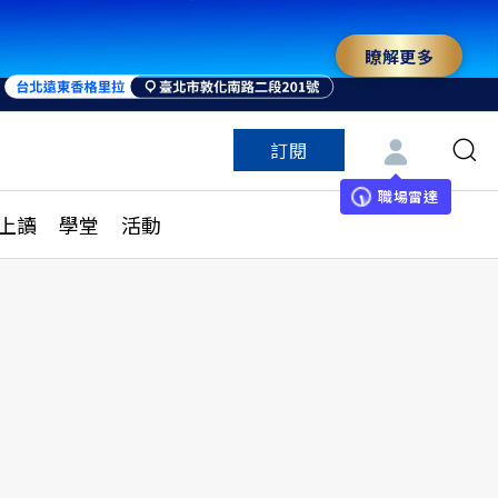
瞭解更多
來 與世界領袖同行
訂閱
特色頻道
訂閱
見線上讀
ESG遠見
職場雷達
上讀
學堂
活動
多訂閱方案
城市學
刊購買
健康遠見
子報訂閱
華人精英論壇
享知識包
領導影響力學院