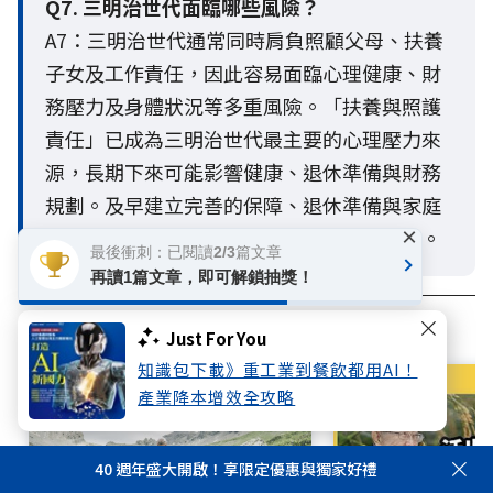
Q7. 三明治世代面臨哪些風險？
A7：三明治世代通常同時肩負照顧父母、扶養
子女及工作責任，因此容易面臨心理健康、財
務壓力及身體狀況等多重風險。「扶養與照護
責任」已成為三明治世代最主要的心理壓力來
源，長期下來可能影響健康、退休準備與財務
規劃。及早建立完善的保障、退休準備與家庭
×
支持網絡，有助於提升面對人生風險的韌性。
最後衝刺：已閱讀2/3篇文章
再讀1篇文章，即可解鎖抽獎！
相關文章
Just For You
知識包下載》重工業到餐飲都用AI！
產業降本增效全攻略
40 週年盛大開啟！享限定優惠與獨家好禮