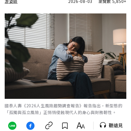
游姿穎
2026-08-03
瀏覽數
5,850+
國泰人壽《2026人生風險趨勢調查報告》報告指出，新型態的
「孤獨與孤立風險」正悄悄侵蝕現代人的身心與財務韌性。
聽遠見