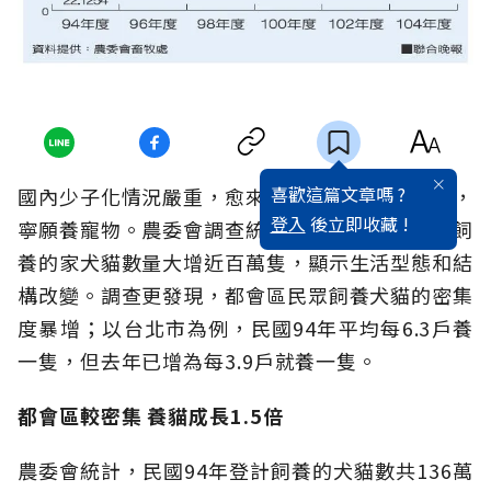
喜歡這篇文章嗎 ?
國內少子化情況嚴重，愈來愈多人不願生養小孩，
登入
後立即收藏 !
寧願養寵物。農委會調查統計，過去十年，國人飼
養的家犬貓數量大增近百萬隻，顯示生活型態和結
構改變。調查更發現，都會區民眾飼養犬貓的密集
度暴增；以台北市為例，民國94年平均每6.3戶養
一隻，但去年已增為每3.9戶就養一隻。
都會區較密集 養貓成長1.5倍
農委會統計，民國94年登計飼養的犬貓數共136萬