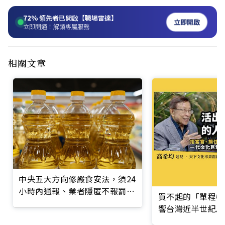
72%
領先者已開啟【職場雷達】
立即開啟
立即開通！解鎖專屬服務
相關文章
中央五大方向修嚴食安法，須24
小時內通報、業者隱匿不報罰鍰
買不起的「單程機
加重10倍
響台灣近半世紀思