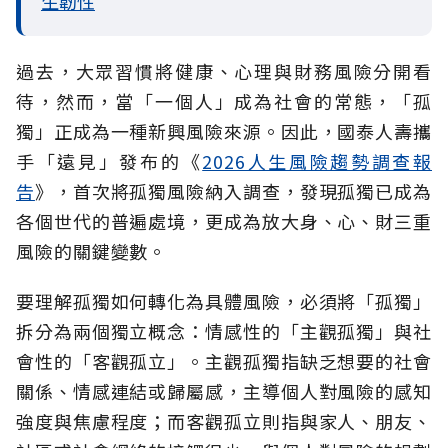
生韌性
過去，大眾習慣將健康、心理與財務風險分開看
待，然而，當「一個人」成為社會的常態，「孤
獨」正成為一種新興風險來源。因此，國泰人壽攜
手「遠見」發布的《
2026人生風險趨勢調查報
告
》，首次將孤獨風險納入調查，發現孤獨已成為
各個世代的普遍處境，更成為放大身、心、財三重
風險的關鍵變數。
要理解孤獨如何轉化為具體風險，必須將「孤獨」
拆分為兩個獨立概念：情感性的「主觀孤獨」與社
會性的「客觀孤立」。主觀孤獨指缺乏想要的社會
關係、情感連結或歸屬感，主導個人對風險的感知
強度與焦慮程度；而客觀孤立則指與家人、朋友、