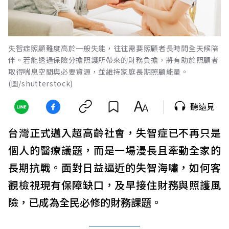
失智症照顧難度高於一般失能，往往需要照顧者長時間全天候陪
伴。若能透過保險分擔照護所帶來的財務負擔，將有助於照顧者
取得喘息空間與必要資源，並維持家庭長期照顧能量。
(圖/shutterstock)
聽遠見
台灣正式邁入超高齡社會，失智症已不再只是
個人的醫療議題，而是一場漫長且牽動全家的
長期抗戰。面對日益逼近的失智海嘯，如何客
觀檢視現有保障缺口，及早接住財務與照護風
險，已成為全民必修的財務課題。