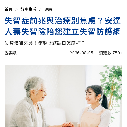
首頁
好享生活
健康
失智症前兆與治療別焦慮？安達
人壽失智險陪您建立失智防護網
失智海嘯來襲！鉅額財務缺口怎麼補？
游姿穎
2026-08-05
瀏覽數
750+