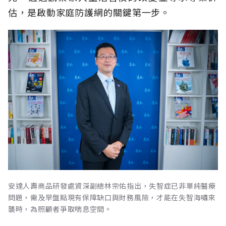
估，是啟動家庭防護網的關鍵第一步。
安達人壽商品研發處資深副總林宗佑指出，失智症已非單純醫療
問題，需及早盤點現有保障缺口與財務風險，才能在失智海嘯來
襲時，為照顧者爭取喘息空間。