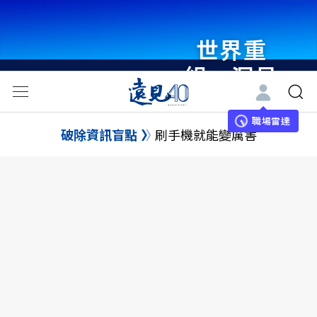
世界重
組・洞見
未來 與
世界領袖
職場雷達
破除資訊盲點
刷手機就能變厲害
同行