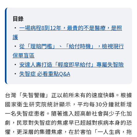
目錄
•
一場病程8到12年，最貴的不是醫療，是照
護
•
從「理賠門檻」、「給付時機」，檢視現行
保單盲區
•
安達人壽打造「輕度即早給付」專屬失智險
•
失智症 必看重點Q&A
台灣「失智警鐘」正以前所未有的速度快轉。根據
國家衛生研究院統計顯示，平均每30分鐘就新增
一名失智症患者。隨著進入超高齡社會與少子化加
劇，民眾對失智症的焦慮早已超越對疾病本身的恐
懼，更深層的集體焦慮，在於害怕「一人生病，拖