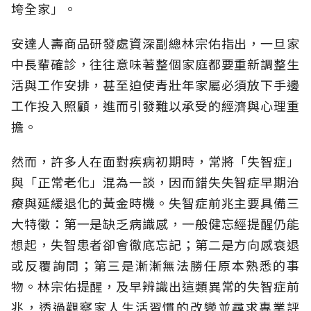
垮全家」。
安達人壽商品研發處資深副總林宗佑指出，一旦家
中長輩確診，往往意味著整個家庭都要重新調整生
活與工作安排，甚至迫使青壯年家屬必須放下手邊
工作投入照顧，進而引發難以承受的經濟與心理重
擔。
然而，許多人在面對疾病初期時，常將「失智症」
與「正常老化」混為一談，因而錯失失智症早期治
療與延緩退化的黃金時機。失智症前兆主要具備三
大特徵：第一是缺乏病識感，一般健忘經提醒仍能
想起，失智患者卻會徹底忘記；第二是方向感衰退
或反覆詢問；第三是漸漸無法勝任原本熟悉的事
物。林宗佑提醒，及早辨識出這類異常的失智症前
兆，透過觀察家人生活習慣的改變並尋求專業評