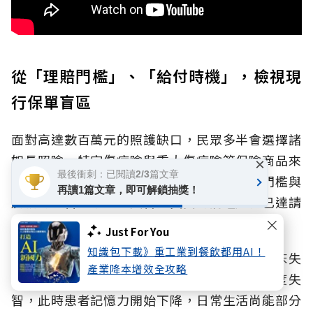
從「理賠門檻」、「給付時機」，檢視現
行保單盲區
面對高達數百萬元的照護缺口，民眾多半會選擇諸
如長照險、特定傷病險與重大傷病險等保險商品來
×
最後衝刺：已閱讀2/3篇文章
轉移風險。但林宗佑坦言，各類保單的理賠門檻與
再讀1篇文章，即可解鎖抽獎！
觸發時機皆不相同，失智症真實的病程是否已達請
領保險理賠的條件，仍應檢視保單條款的約定。
Just For You
知識包下載》重工業到餐飲都用AI！
目前臨床與保險理賠上，主要依據「CDR臨床失
產業降本增效全攻略
智評估量表」判定失智程度。CDR 1代表輕度失
智，此時患者記憶力開始下降，日常生活尚能部分