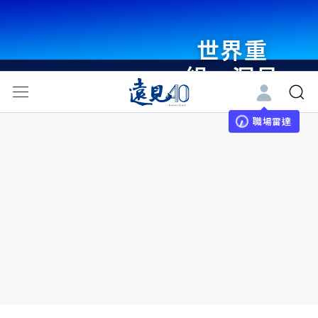
世界重
組・洞見
未來 與
世界領袖
職場雷達
同行