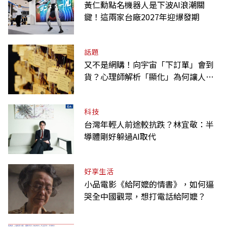
黃仁勳點名機器人是下波AI浪潮關
鍵！這兩家台廠2027年迎爆發期
話題
又不是網購！向宇宙「下訂單」會到
貨？心理師解析「顯化」為何讓人無
法自拔
科技
台灣年輕人前途較抗跌？林宜敬：半
導體剛好躲過AI取代
好享生活
小品電影《給阿嬤的情書》，如何逼
哭全中國觀眾，想打電話給阿嬤？