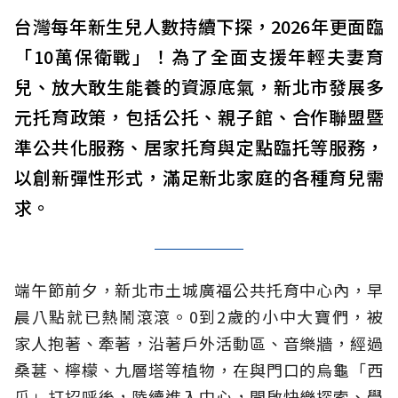
台灣每年新生兒人數持續下探，2026年更面臨
「10萬保衛戰」！為了全面支援年輕夫妻育
兒、放大敢生能養的資源底氣，新北市發展多
元托育政策，包括公托、親子館、合作聯盟暨
準公共化服務、居家托育與定點臨托等服務，
以創新彈性形式，滿足新北家庭的各種育兒需
求。
端午節前夕，新北市土城廣福公共托育中心內，早
晨八點就已熱鬧滾滾。0到2歲的小中大寶們，被
家人抱著、牽著，沿著戶外活動區、音樂牆，經過
桑葚、檸檬、九層塔等植物，在與門口的烏龜「西
瓜」打招呼後，陸續進入中心，開啟快樂探索、學