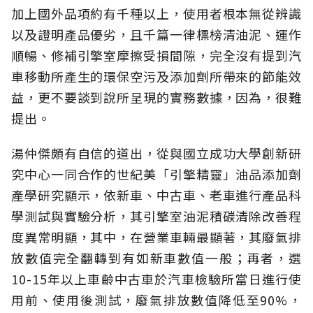
加上國外品項約有千種以上，使用者根本無從辨識
以及證明產品優劣，且千篇一律標榜清油泥、運作
順暢、修補引擎室摩擦受損間隙，完全沒有提到汽
車移動所產生的環保空污及添加劑所帶來的節能效
益，更不要談到說所呈現的實務數據，因為，很難
提出。
湯仲傑頗有自信的道出，從與國立成功大學創新研
究中心一同合作的世紀美「引擎精靈」油品添加劑
產學研究顯示，依新車、中古車、老車進行產品科
學測試與實驗分析，其引擎室油泥積碳清除改善程
度異常明顯，其中，在營業車輛最顯著，其廢氣排
放數值完全翻轉到有如新車數值一般；再者，選
10-15年以上車齡中古車於汽車檢驗所當日進行使
用前、使用後測試，廢氣排放數值降低至90%，