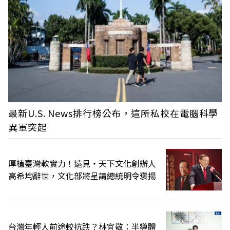
最新U.S. News排行榜公布，這所私校在電腦科學
異軍突起
厚植臺灣軟實力！遠見‧天下文化創辦人
高希均辭世，文化部將呈請總統明令褒揚
台灣年輕人前途較抗跌？林宜敬：半導體