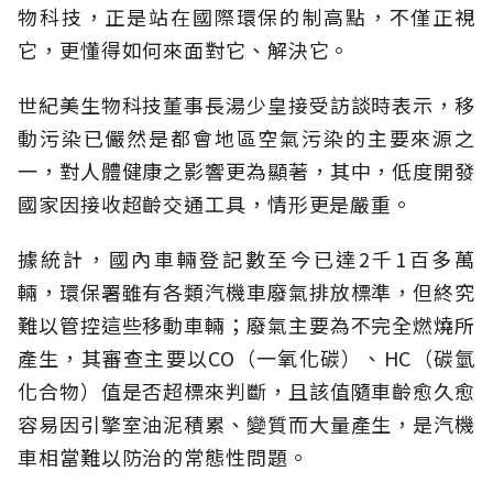
物科技，正是站在國際環保的制高點，不僅正視
它，更懂得如何來面對它、解決它。
世紀美生物科技董事長湯少皇接受訪談時表示，移
動污染已儼然是都會地區空氣污染的主要來源之
一，對人體健康之影響更為顯著，其中，低度開發
國家因接收超齡交通工具，情形更是嚴重。
據統計，國內車輛登記數至今已達2千1百多萬
輛，環保署雖有各類汽機車廢氣排放標準，但終究
難以管控這些移動車輛；廢氣主要為不完全燃燒所
產生，其審查主要以CO（一氧化碳）、HC（碳氫
化合物）值是否超標來判斷，且該值隨車齡愈久愈
容易因引擎室油泥積累、變質而大量產生，是汽機
車相當難以防治的常態性問題。