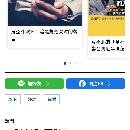
肯亞詐欺案：暗黑角落哭泣的聲
音！
買不起的「單程機
響台灣近半世紀思
加好友
關注FB
政治
評論
生活
熱門