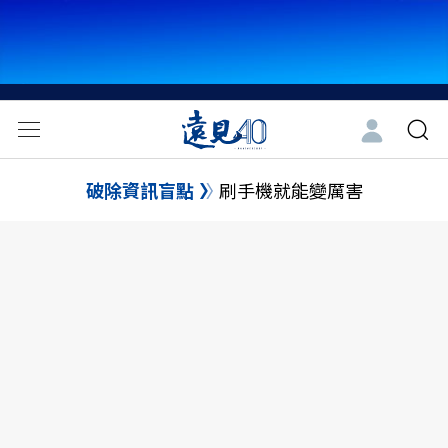
破除資訊盲點
刷手機就能變厲害