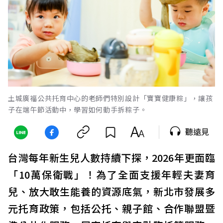
土城廣福公共托育中心的老師們特別設計「寶寶健康粽」，讓孩
子在端午節活動中，學習如何動手拆粽子。
聽遠見
台灣每年新生兒人數持續下探，2026年更面臨
「10萬保衛戰」！為了全面支援年輕夫妻育
兒、放大敢生能養的資源底氣，新北市發展多
元托育政策，包括公托、親子館、合作聯盟暨