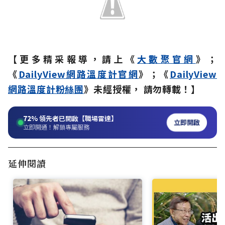
【更多精采報導，請上《
大數聚官網
》；
《
DailyView網路溫度計官網
》；《
DailyView
網路溫度計粉絲團
》未經授權， 請勿轉載！】
72%
領先者已開啟【職場雷達】
立即開啟
立即開通！解鎖專屬服務
延伸閱讀