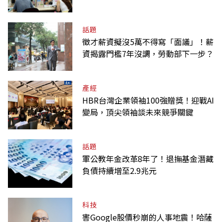
話題
徵才薪資擬沒5萬不得寫「面議」！薪
資揭露門檻7年沒調，勞動部下一步？
產經
HBR台灣企業領袖100強贈獎！迎戰AI
變局，頂尖領袖談未來競爭關鍵
話題
軍公教年金改革8年了！退撫基金潛藏
負債持續增至2.9兆元
科技
害Google股價秒崩的人事地震！哈薩