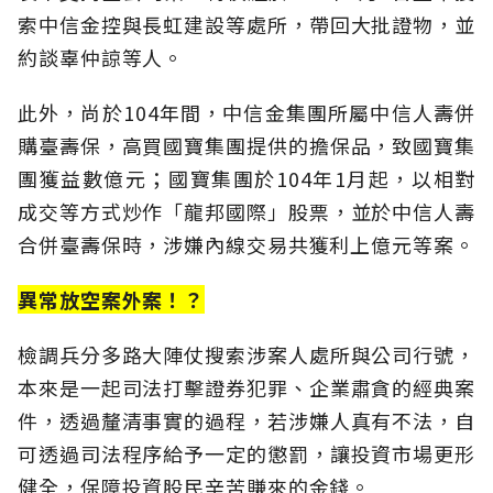
索中信金控與長虹建設等處所，帶回大批證物，並
約談辜仲諒等人。
此外，尚於104年間，中信金集團所屬中信人壽併
購臺壽保，高買國寶集團提供的擔保品，致國寶集
團獲益數億元；國寶集團於104年1月起，以相對
成交等方式炒作「龍邦國際」股票，並於中信人壽
合併臺壽保時，涉嫌內線交易共獲利上億元等案。
異常放空案外案！？
檢調兵分多路大陣仗搜索涉案人處所與公司行號，
本來是一起司法打擊證券犯罪、企業肅貪的經典案
件，透過釐清事實的過程，若涉嫌人真有不法，自
可透過司法程序給予一定的懲罰，讓投資市場更形
健全，保障投資股民辛苦賺來的金錢。