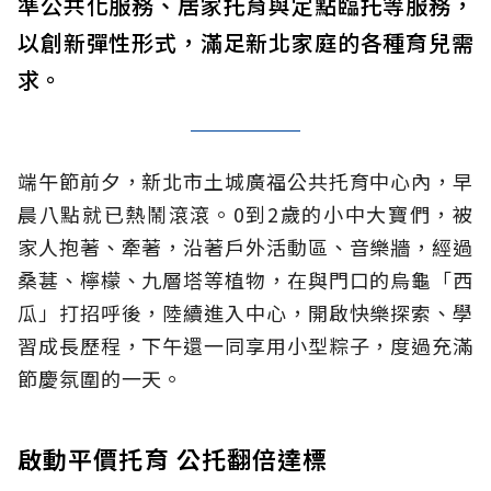
準公共化服務、居家托育與定點臨托等服務，
以創新彈性形式，滿足新北家庭的各種育兒需
求。
端午節前夕，新北市土城廣福公共托育中心內，早
晨八點就已熱鬧滾滾。0到2歲的小中大寶們，被
家人抱著、牽著，沿著戶外活動區、音樂牆，經過
桑葚、檸檬、九層塔等植物，在與門口的烏龜「西
瓜」打招呼後，陸續進入中心，開啟快樂探索、學
習成長歷程，下午還一同享用小型粽子，度過充滿
節慶氛圍的一天。
啟動平價托育 公托翻倍達標