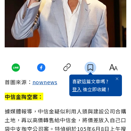
喜歡這篇文章嗎 ?
首圖來源：
nownews
登入
後立即收藏 !
中信金掏空案：
據媒體報導，中信金疑似利用人頭與建設公司合購
土地，再以高價轉售給中信金，將價差放入自己口
袋中支掏空公司案。特偵組於105年6月8日上午搜