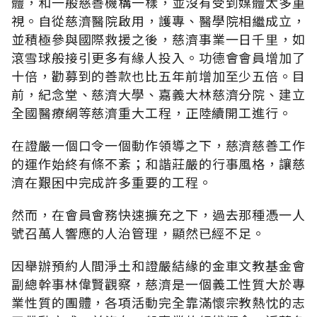
體，和一般慈善機構一樣，並沒有受到媒體太多重
視。自從慈濟醫院啟用，護專、醫學院相繼成立，
並積極參與國際救援之後，慈濟事業一日千里，如
滾雪球般接引更多有緣人投入。功德會會員增加了
十倍，勸募到的善款也比五年前增加至少五倍。目
前，紀念堂、慈濟大學、嘉義大林慈濟分院、建立
全國醫療網等慈濟重大工程，正陸續開工進行。
在證嚴一個口令一個動作領導之下，慈濟慈善工作
的運作始終有條不紊；和諧莊嚴的行事風格，讓慈
濟在艱困中完成許多重要的工程。
然而，在會員會務快速擴充之下，過去那種憑一人
號召萬人響應的人治管理，顯然已經不足。
因舉辦預約人間淨土和證嚴結緣的金車文教基金會
副總幹事林偉賢觀察，慈濟是一個義工性質大於專
業性質的團體，各項活動完全靠滿懷宗教熱忱的志