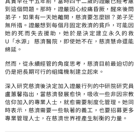
其實早在十五年前，當時四十二歲的證嚴已經考慮
到這個問題。那時，證嚴因心絞痛昏厥，醒來後問
弟子，如果有一天她離開，慈濟要怎麼辦？弟子茫
無所措。證嚴想到每個月固定救濟的貧戶，可能因
她的死而失去援助，她於是決定建立永久的救
U「水源」 慈濟醫院，即使她不在，慈濟慧命還能
綿延。
然而，從永續經管的角度思考，慈濟目前最迫切的
仍是把長期可行的組織機制建立起來。
深入研究慈濟後決定加入證嚴行列的中研院研究員
盧蕙馨指出，當慈濟發展愈快，吸收一些非因宗教
信仰加入的專業人士，就愈需要制度化管理。她同
時表示，慈濟需要一些執著的義工，也要招募更多
專業管理人士，在慈濟世界裡產生制衡的力量。