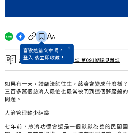
喜歡這篇文章嗎 ?
登入
後立即收藏 !
本文出自 1994 / 1月號雜誌 第091期遠見雜誌
如果有一天，證嚴法師往生，慈濟會變成什麼樣？
三百多萬個慈濟人最怕也最常被問到這個夢魘般的
問題。
人治管理缺少組織
七年前，慈濟功德會還是一個默默為善的民間團