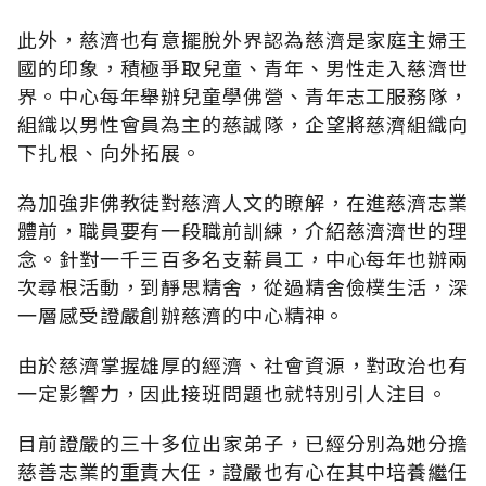
此外，慈濟也有意擺脫外界認為慈濟是家庭主婦王
國的印象，積極爭取兒童、青年、男性走入慈濟世
界。中心每年舉辦兒童學佛營、青年志工服務隊，
組織以男性會員為主的慈誠隊，企望將慈濟組織向
下扎根、向外拓展。
為加強非佛教徒對慈濟人文的瞭解，在進慈濟志業
體前，職員要有一段職前訓練，介紹慈濟濟世的理
念。針對一千三百多名支薪員工，中心每年也辦兩
次尋根活動，到靜思精舍，從過精舍儉樸生活，深
一層感受證嚴創辦慈濟的中心精神。
由於慈濟掌握雄厚的經濟、社會資源，對政治也有
一定影響力，因此接班問題也就特別引人注目。
目前證嚴的三十多位出家弟子，已經分別為她分擔
慈善志業的重責大任，證嚴也有心在其中培養繼任