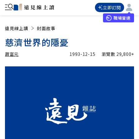
立即訂閱
職場雷達
遠見線上讀
封面故事
慈濟世界的隱憂
蕭富元
1993-12-15
瀏覽數
29,800+
加入追蹤
蕭富元