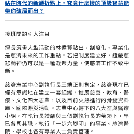
站在時代的新轉折點上，究竟什麼樣的頂級智慧能
帶你破局而出？
接班問題引人注目
擅長策畫大型活動的林偉賢點出，制度化、專業化
是慈濟未來的工作重點。若把制度建立好，證嚴慈
悲精神仍可以是一種凝聚力量，使慈濟工作不致中
斷。
慈濟志業中心副執行長王端正則肯定，慈濟現在已
經有意識地在建立一套組織，推展慈善、教育、醫
療、文化四大志業，以及目前火熱進行的骨髓資料
庫、國際賑災活動。志業中心轄下的八大室與醫療
小組，在執行長證嚴與三個副執行長的帶領下，早
已各司其職，執行「一步六腳印」的事業。慈濟醫
院、學校也各有專業人士負責管理。