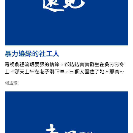
暴力邊緣的社工人
電視劇裡流氓耍狠的情節，卻結結實實發生在吳芳芳身
上。那天上午在巷子剛下車，三個人圍住了她。那高壯
的女人從身後扳住她雙手，口裡粗話夾雜著喝罵：「修
楊孟瑜
理她！」另兩個蒙面男子拿布塞住她的嘴，用沙撒她的
臉，然後一拳一拳往她肚子打……。當其他的社工人員
從屋內出來察看，她已暈倒在地上多時了。 走在鋼索上
吳芳芳是