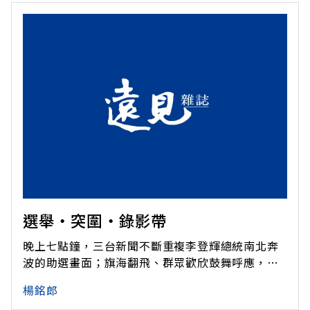
選舉‧突圍‧錄影帶
晚上七點鐘，三台新聞不斷重複李登輝總統南北奔
波的助選畫面；旗海翻飛、群眾歡欣鼓舞呼應，把
選舉氣氛炒得鬧熱滾滾。同一時間，黑鴉鴉人群布
楊銘郎
滿廣場上的政見會，冒著陣陣紛落的冬雨，麜集在