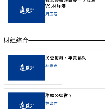
VS.林洋港
周玉蔻
財經綜合
民營搶灘，專賣鬆動
林惠君
甜頭公家嘗？
林惠君