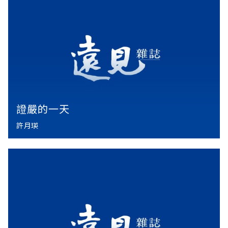
證嚴的一天
許月瑛