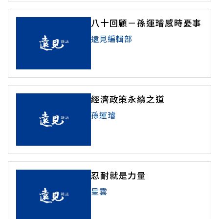
八十回顧－孫運璿感時憂事
遠見編輯部
經濟政策永續之道
孫運璿
忍耐就是力量
星雲