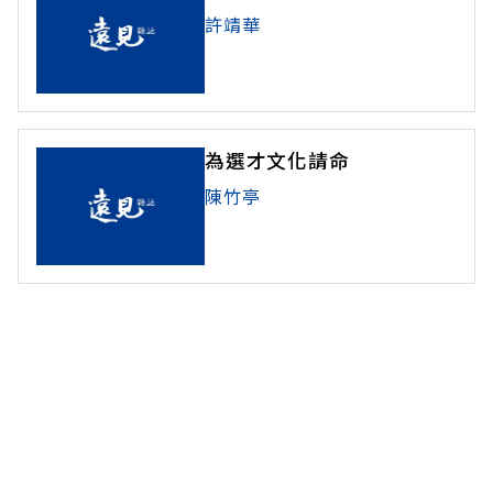
許靖華
為選才文化請命
陳竹亭