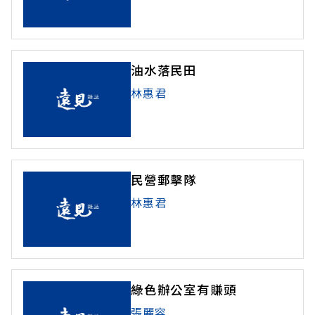
油水落民田
林惠君
民營郵擊隊
林惠君
綠色辦公室有賺頭
張麗容