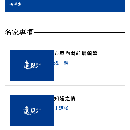
孫秀惠
名家專欄
方案內閣前瞻領導
魏 鏞
知遇之情
丁懋松