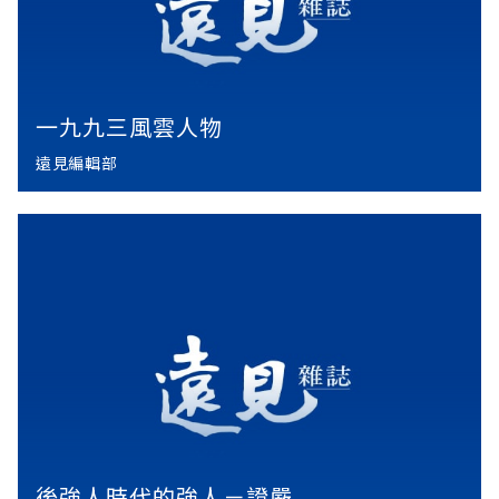
一九九三風雲人物
遠見編輯部
後強人時代的強人－證嚴