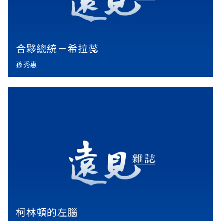
合夥總統－希拉蕊
孫秀惠
柯林頓的左腦