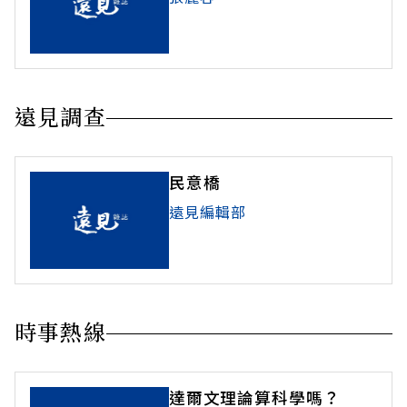
遠見調查
民意橋
遠見編輯部
時事熱線
達爾文理論算科學嗎？