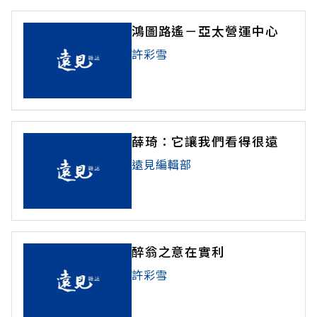
臨時架起的電視前，不論是高雄反制新K事件的拳打
腳踢，或陳水扁、李鴻禧演講會中的口沫橫飛，都
鴻圖路遙－亞太營運中心
讓他們屏息凝視螢光幕，夾雜些品頭論
許彩雪
薛琦：它讓我們看得很遠
遠見編輯部
醉翁之意在實利
許彩雪