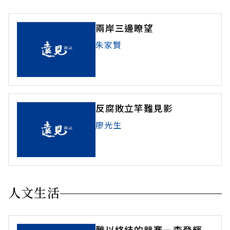
兩岸三邊瞭望
朱家賢
反腐敗立竿難見影
廖光生
人文生活
難以終結的競賽－李登輝