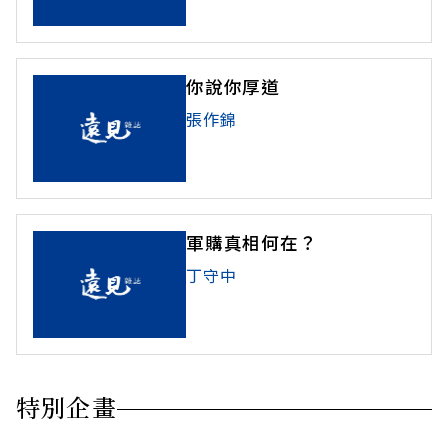
你說你厚道
張作錦
軍購真相何在？
丁守中
特別企畫