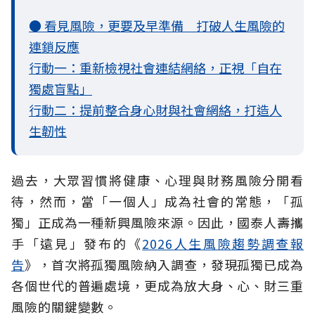
● 看見風險，更要及早準備 打破人生風險的
連鎖反應
行動一：重新檢視社會連結網絡，正視「自在
獨處盲點」
行動二：提前整合身心財與社會網絡，打造人
生韌性
過去，大眾習慣將健康、心理與財務風險分開看
待，然而，當「一個人」成為社會的常態，「孤
獨」正成為一種新興風險來源。因此，國泰人壽攜
手「遠見」發布的《
2026人生風險趨勢調查報
告
》，首次將孤獨風險納入調查，發現孤獨已成為
各個世代的普遍處境，更成為放大身、心、財三重
風險的關鍵變數。