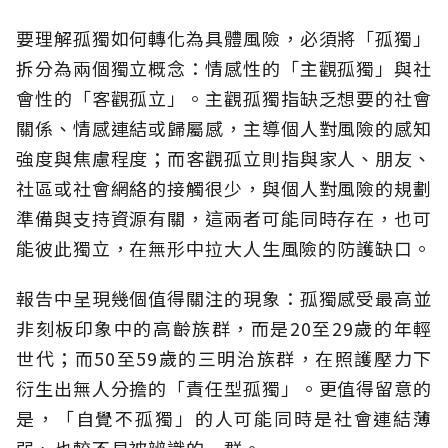
要理解孤獨如何轉化為具體風險，必須將「孤獨」
拆分為兩個獨立概念：情感性的「主觀孤獨」與社
會性的「客觀孤立」。主觀孤獨指缺乏想要的社會
關係、情感連結或歸屬感，主導個人對風險的感知
強度與焦慮程度；而客觀孤立則指與家人、朋友、
社區或社會網絡的接觸很少，與個人對風險的規劃
準備與支持資源有關，這兩者可能同時存在，也可
能彼此獨立，在無形中拉大人生風險的防護缺口。
報告中呈現幾個值得關注的現象：孤獨感受最高並
非刻板印象中的高齡族群，而是20至29歲的年輕
世代；而50至59歲的三明治族群，在照護壓力下
衍生出無人分擔的「責任型孤獨」。更值得留意的
是，「自覺不孤獨」的人可能同時是社會連結薄