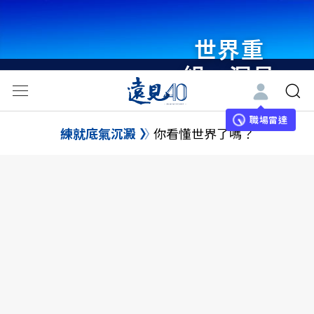
世界重
組・洞見
未來 與
世界領袖
職場雷達
練就底氣沉澱
你看懂世界了嗎？
同行