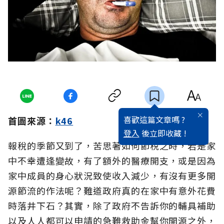
喜歡這篇文章嗎 ?
首圖來源：
k46
登入
後立即收藏 !
報稅的季節又到了，苦思著如何節稅之時，若是家
中不幸遭逢變故，有了額外的醫療開支，或是因為
家中成員的身心狀況致使收入減少，有沒有更多開
源節流的作法呢？難道政府真的在家中有意外花費
時落井下石？其實，除了政府不告訴你的輔具補助
以及人人都可以申請的急難救助金幫你開源之外，