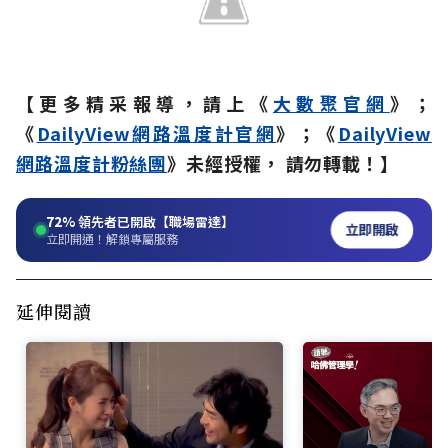
【更多精采報導，請上《
大數聚官網
》；
《
DailyView網路溫度計官網
》；《
DailyView
網路溫度計粉絲團
》未經授權， 請勿轉載！】
72%
領先者已開啟【職場雷達】
立即開啟
立即開通！解鎖專屬服務
延伸閱讀