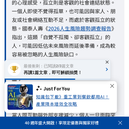
的心理感受，孤立則是客觀的社會連結狀態。
一個人即使不覺得孤單，也可能因與家人、朋
友或社會網絡互動不足，而處於客觀孤立的狀
態。國泰人壽《
2026人生風險趨勢調查報告
》
指出，這類「自覺不孤獨、卻客觀孤立」的
人，可能因低估未來風險而延後準備，成為較
容易被忽略的人生風險缺口。
×
最後衝刺：已閱讀2/3篇文章
Q4. 超高齡社會為什麼會增加孤獨與孤立風
再讀1篇文章，即可解鎖抽獎！
險？
A4：隨著台灣邁入超高齡社會，少子化與小家
Just For You
庭化導致家庭結構徹底改變，獨居與單身比例
知識包下載》重工業到餐飲都用AI！
產業降本增效全攻略
大增，使個人原有的社會支持網絡逐漸縮小。
當人際互動與外部支援減少，個人一旦面臨突
發的健康或財務危機，極易因缺乏社會網絡支
40 週年盛大開啟！享限定優惠與獨家好禮