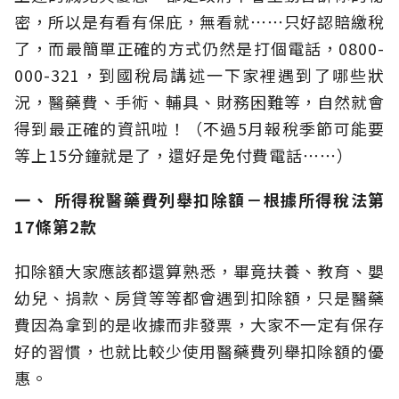
密，所以是有看有保庇，無看就⋯⋯只好認賠繳稅
了，而最簡單正確的方式仍然是打個電話，0800-
000-321，到國稅局講述一下家裡遇到了哪些狀
況，醫藥費、手術、輔具、財務困難等，自然就會
得到最正確的資訊啦！（不過5月報稅季節可能要
等上15分鐘就是了，還好是免付費電話⋯⋯）
一、
所得稅醫藥費列舉扣除額－
根據所得稅法第
17
條第2
款
扣除額大家應該都還算熟悉，畢竟扶養、教育、嬰
幼兒、捐款、房貸等等都會遇到扣除額，只是醫藥
費因為拿到的是收據而非發票，大家不一定有保存
好的習慣，也就比較少使用醫藥費列舉扣除額的優
惠。