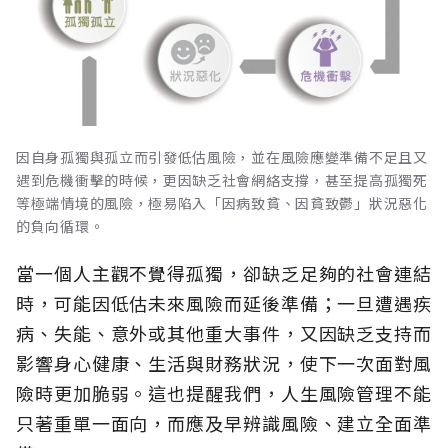
因自身孤獨與孤立而引發低估風險，並在風險應變準備不足且又
遇到危機衝擊的時候，更因缺乏社會網絡支撐，甚至提高孤獨死
等極端情境的風險，極易陷入「因病致貧、因貧致鬱」狀況惡化
的負向循環。
當一個人主觀不覺得孤獨，卻缺乏足夠的社會連結
時，可能因低估未來風險而延後準備；一旦遭遇疾
病、失能、意外或其他重大事件，又因缺乏支持而
影響身心健康、生活與財務狀況，使下一次面對風
險時更加脆弱。這也提醒我們，人生風險管理不能
只著重單一面向，而應及早辨識風險、建立全面準