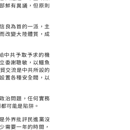
部鮮有異議，但原則
信良為首的一派，主
而改變大陸體質，成
給中共予取予求的機
立委謝聰敏，以鱷魚
經貿交流是中共所設的
設置各種安全閥，以
政治問題，任何實務
判都可能是陷阱。
是外界批評民進黨沒
少需要一年的時間，