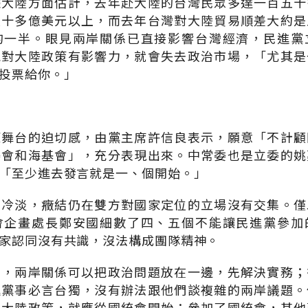
據大陸方面估計，去年赴大陸的台灣民眾多達一百五十
八十多億美元以上，而去年台灣對大陸貿易順差大約是
的一半。眼見兩岸關係已直接影響台灣經濟，民進黨
能對大陸政策有影響力，就會失去政治市場，「尤其是
投票給你。」
策舞台的迫切感，由黨主席許信良表示，願意「不計顧
委會和海基會」，充分表現出來。中常委也是立委的姚
「至少進去發言就是一、個開始。」
當冷淡，癥結仍在雙方對國家定位的立場沒有交集。僅
會企畫處長鄭安國細數了四、五個不能讓民進黨參加
家認同沒有共識，沒法構成團隊精神。
調，兩岸關係可以把政治問題放在一邊，先解決實務；
進黨事必言台獨，沒有辦法跟他們談複雜的兩岸議題。
與大陸政策，就應從國統會開始；參加了國統會，其他