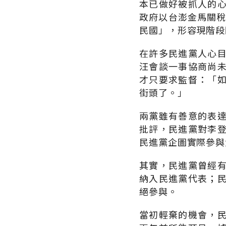
本已做好被抓人的
政府以台澎金馬關稅
民國」，形容現階段
在許多民進黨人心
汪會談一事協商尚
才只要求監督：「
街頭了。」
兩黨雖有善意的表
批評，民進黨對李
民進黨企圖實際參與
其實，民進黨曾經
納入民進黨代表；
絕參與。
當初輕棄的機會，