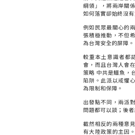
綱領」，將兩岸關
如何落實卻始終沒有
例如民眾最關心的
張積極推動，不但
為台灣安全的屏障。
較重本土意識者都
會，而且台灣人會
策略 中共是鱷魚，
陷阱。此派以戒懼
為限制和保障。
出發點不同，兩派
問題都可以談；後者
截然相反的兩種意
有大陸政策的主因