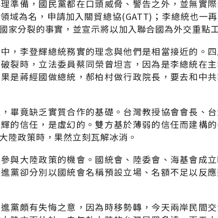
心理準備，國民黨都在口頭威脅、警告之外，並無實際
領域為名，申請加入關貿總協(GATT)；李總統也一
國家分裂的事實，並宣示將以加入聯合國為外交重點
目中，李登輝總統務實的理念與他們是相當接近的。四
未破裂時，立法委員蔡同榮曾坦言，因為是李總統在主
如果是蔣經國做總統，郝柏村做行政院長，要去和中共
達，畢竟缺乏實質合作的基礎。台灣教授協會會長、台
登輝的信任，是虛幻的。雙方基於薄弱的信任而建構的
大陸政策時，果然立刻瓦解冰消。
有參與大陸政策的機會。國統會、陸委會、海基會成立
民進黨卻分別以國統會名稱預設立場、名額不足以反應
民進黨頗有失悔之意，因為時移勢轉，今天兩岸民間交