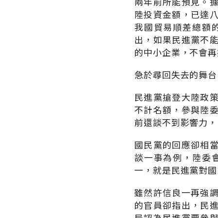
兩年前所能預見。
陸投資金額，已達
我國貿易順差總額
出，如果民進黨不
的中小企業，不會再
急於尋回失去的舞台
民進黨搶登大陸政
不計名額，參與陸
前還談不到影響力，
國民黨的回應卻相
談一事為例，陸委
一，就是民進黨對國
雖然許信良一再強
的官員卻指出，民
局認為民進黨要參