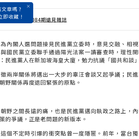
文章嗎 ?
立即收藏 !
 / 6月號雜誌 第084期遠見雜誌
統為內閣人選問題接見民進黨立委時，意見交融、相視
委與國民黨立委聯手通過陽光法案一讀審查時，理性開
：民進黨人在新加坡海皇大廈，勉力抗議「國共和談
象徵兩岸關係將邁出一大步的辜汪會談又起爭議；民進
朝野關係再度退回緊張的原點。
是朝野之間長遠的痛，也是民進黨邁向執政之路上，內
策的爭議，正是老問題的新版本。
，這個不定時引爆的衝突點曾一度隱匿。前年，當台獨