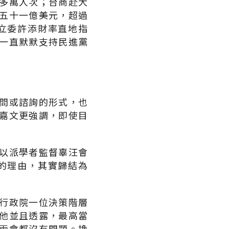
多萬人次；台商赴大
五十一億美元，超過
立委許添財率直地指
一直默默支持民進黨
問或諮詢的形式，也
嘉文更強調，即使目
以派學者監督辜汪會
的理由，其實歸結為
行政院一位決策階層
他並且透露，最高當
兩會都沒有問題。換