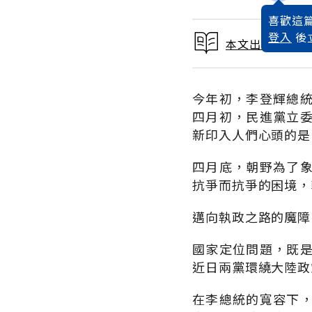
喜歡這篇
登入
後
本文出自 1993
今年初，李登輝總
四月初，民進黨立
新印入人們心頭的是
四月底，朝野為了
抗爭而抗爭的困境，
邁向執政之路的魔障
國家定位問題，既
近日兩黨環繞大陸政
在李總統的寬容下