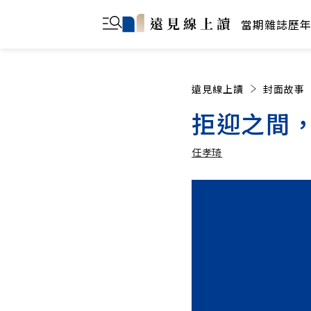
當期雜誌
歷
遠見線上讀
封面故事
拒迎之間
任孝琦
任孝琦