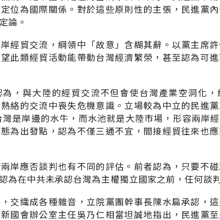
係定位為國際關係。對於這些原則性的主張，民進黨內
定論。
兩岸經貿交流，綱領中「故意」含糊其辭。以黨主席許
希望此類經貿活動能帶動台灣經濟繁榮，甚至認為可進
認為，與大陸的經貿交流不但會使台灣產業空洞化，
在熱絡的交流中喪失危機意識。立場較為中立的民進黨
台灣是岸邊的水牛，而水池就是大陸市場，形容兩岸
心態為出發點，認為不僅三通不宜，間接經貿往來也應
對兩岸應否談判也有不同的評估。前者認為，只要不碰
認為在中共未承認台灣為主權獨立國家之前，任何談
見，交織成各種雜音，立院黨團幹事長陳水扁承認，這
。新國會辦公室主任吳乃仁相當坦誠地指出，民進黨至