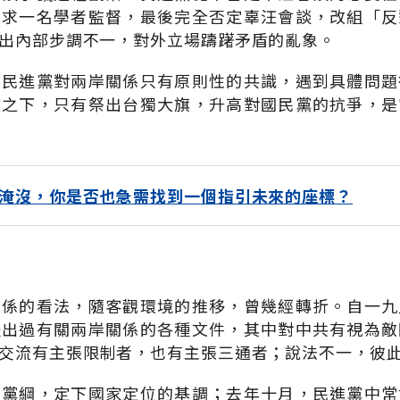
要求一名學者監督，最後完全否定辜汪會談，改組「反
出內部步調不一，對外立場躊躇矛盾的亂象。
，民進黨對兩岸關係只有原則性的共識，遇到具體問題
攻之下，只有祭出台獨大旗，升高對國民黨的抗爭，是
淹沒，你是否也急需找到一個指引未來的座標？
關係的看法，隨客觀環境的推移，曾幾經轉折。自一九
提出過有關兩岸關係的各種文件，其中對中共有視為敵
交流有主張限制者，也有主張三通者；說法不一，彼
獨黨綱，定下國家定位的基調；去年十月，民進黨中常