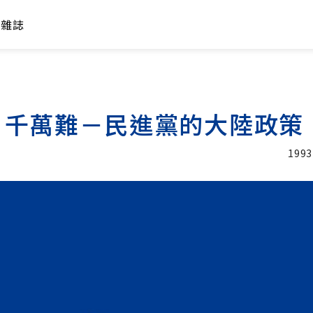
年雜誌
，千萬難－民進黨的大陸政策
1993
加入追蹤