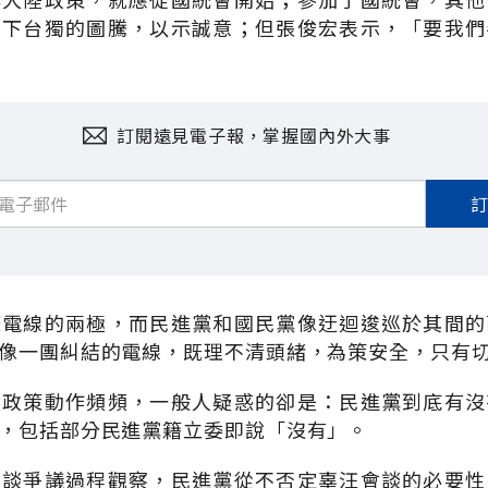
放下台獨的圖騰，以示誠意；但張俊宏表示，「要我們
訂閱遠見電子報，掌握國內外大事
條電線的兩極，而民進黨和國民黨像迂迴逡巡於其間的
像一團糾結的電線，既理不清頭緒，為策安全，只有
陸政策動作頻頻，一般人疑惑的卻是：民進黨到底有沒
，包括部分民進黨籍立委即說「沒有」。
會談爭議過程觀察，民進黨從不否定辜汪會談的必要性