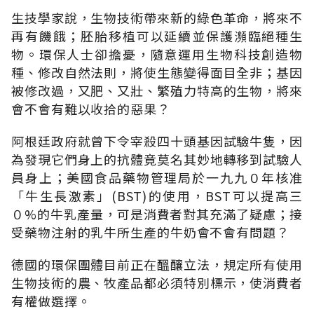
生技學家說，生物技術帶來新的綠色革命，將來不
再有饑餓；胚胎移植可以延續並保護瀕臨絕種生
物。環保人士卻擔憂，隨意運用生物科技創造物
種、修改自然法則，將使生態變得面目全非；基因
被修改過，又肥、又壯、繁殖力特高的生物，將來
會不會有難以收拾的惡果？
阿根廷政府就曾下令宰殺四十頭基因試驗牛隻，因
為發現它們身上的抗體竟莫名其妙地轉移到試驗人
員身上；美國食品藥物管理局於一九九０年核准
「牛生長激素」(BST)的使用，BST可以提高三
０%的牛乳產量，可是消費者對其充滿了疑慮；接
受藥物注射的乳牛所生產的牛奶會不會有問題？
德國的環保團體目前正在醞釀立法，規定所有使用
生物技術的農、牧產品都必須特別標示，使消費者
有權做選擇。