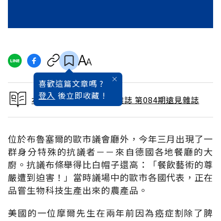
喜歡這篇文章嗎 ?
登入
後立即收藏 !
本文出自 1993 / 6月號雜誌 第084期遠見雜誌
位於布魯塞爾的歐市議會廳外，今年三月出現了一
群身分特殊的抗議者－－來自德國各地餐廳的大
廚。抗議布條舉得比白帽子還高：「餐飲藝術的尊
嚴遭到迫害！」當時議場中的歐市各國代表，正在
品嘗生物科技生產出來的農產品。
美國的一位摩爾先生在兩年前因為癌症割除了脾