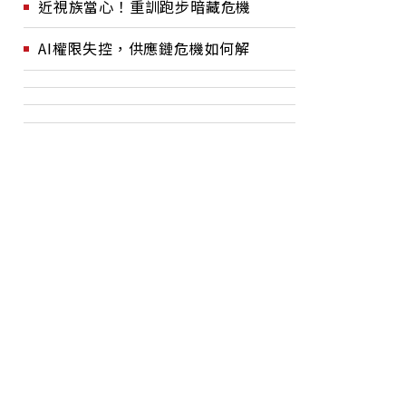
近視族當心！重訓跑步暗藏危機
AI權限失控，供應鏈危機如何解
創新來迎
「陪伴」的力量，如何重塑
為