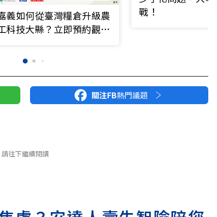
戰！
嘉義如何從臺灣糧倉升級農
工科技大縣？立即預約觀看
▶
關注FB
熱門議題
請往下繼續閱讀