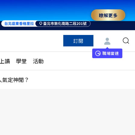
瞭解更多
訂閱
特色頻道
訂閱
見線上讀
ESG遠見
職場雷達
上讀
學堂
活動
多訂閱方案
城市學
刊購買
健康遠見
人氣定神閒？
子報訂閱
華人精英論壇
享知識包
領導影響力學院