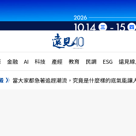
章
特輯
文章
大學升學、職涯攻略
遠
際
金融
AI
科技
產經
教育
民調
ESG
遠見線
國際
更
縣市施政調查全解析
金融
單
民調
澱
當大家都急著追趕潮流，究竟是什麼樣的底氣能讓
產經
電
好享生活
獨
專欄