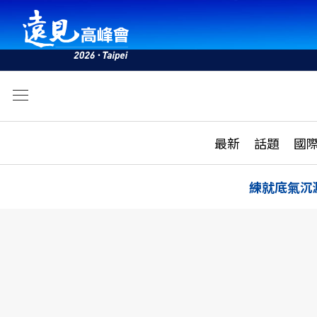
文
最新
最新
話題
國
雜誌目錄
活動
話題
AI
練就底氣沉
學堂
專題報導
科技
教育
遠見ON AIR
影音
合作