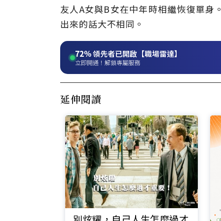
友人A女與B女在中年時相繼恢復單身
出來的話大不相同。
72%
領先者已開啟【職場雷達】
立即開通！解鎖專屬服務
延伸閱讀
別炫耀，自己人生怎麼過才