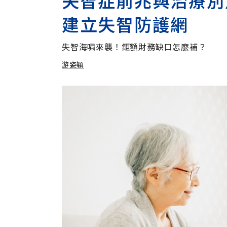
失智症前兆與治療別
建立失智防護網
失智海嘯來襲！鉅額財務缺口怎麼補？
游姿穎
加入追蹤
游姿穎