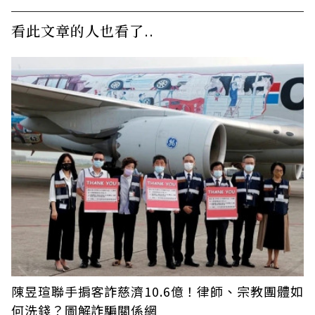
看此文章的人也看了..
陳昱瑄聯手掮客詐慈濟10.6億！律師、宗教團體如
何洗錢？圖解詐騙關係網