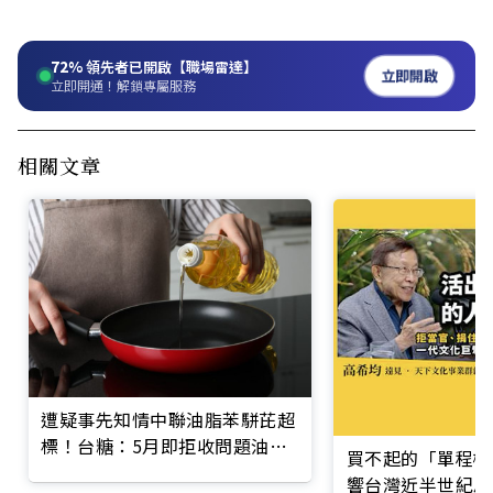
72%
領先者已開啟【職場雷達】
立即開啟
立即開通！解鎖專屬服務
相關文章
遭疑事先知情中聯油脂苯駢芘超
標！台糖：5月即拒收問題油，
買不起的「單程機
非通報義務人
響台灣近半世紀思