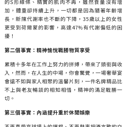
的S形線條、精實的肌肉不再，雖然食量沒有增
加，體重卻持續上升，一切都是因為隨著年齡增
長，新陳代謝率也不斷的下降，35歲以上的女性
更受到荷爾蒙的影響，高達47%有代謝偏低的困
擾！
第二個事實：精神愉悅戰勝物質享受
累積十多年在工作上努力的拼搏，帶來了頭銜與收
入，然而，在人生的中場，你會驚覺，一場奢華宴
會遠不如與家人相聚的溫馨片刻，一件名牌精品比
不上與老友暢談的相知相惜，精神的滿足戰勝一
切。
第三個事實：內涵提升重於休閒娛樂
不再喜愛高球場上的揮桿、不再熱衷把酒言歡的交