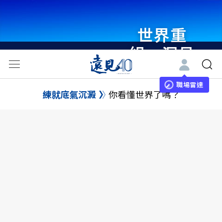
世界重
組・洞見
未來 與
世界領袖
職場雷達
練就底氣沉澱
你看懂世界了嗎？
同行