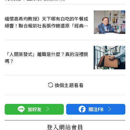
緬懷高希均教授》天下哪有白吃的午餐成
絕響！聯合報前社長張作錦還原「經典名
言」由來
「人間蒸發式」離職是什麼？真的沒禮貌
嗎？
換個主題看看
加好友
關注FB
登入網站會員