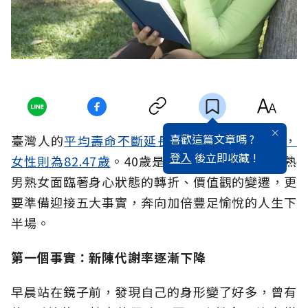
喜歡這篇文章嗎 ?
臺灣人的
平均壽命不斷延長，男性已達75.96歲，
登入
後立即收藏 !
女性則為82.47歲
。40歲是人生中場的起跑線，熟
男熟女面臨著身心狀態的轉折、價值觀的變遷，更
要準備迎接五大事實，奔向加倍豐足愉悅的人生下
半場。
第一個事實：新陳代謝率逐漸下降
早晨站在鏡子前，發現自己的身形變了好多，曾有