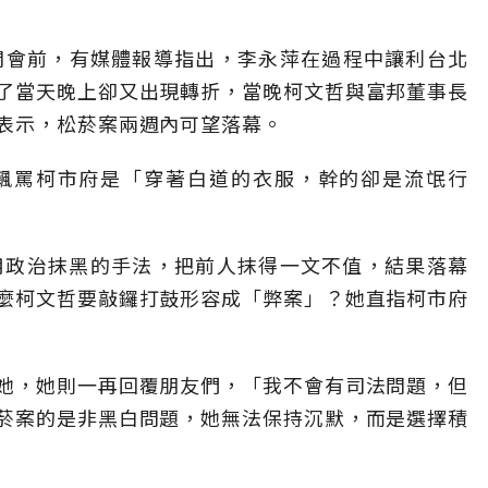
開會前，有媒體報導指出，李永萍在過程中讓利台北
了當天晚上卻又出現轉折，當晚柯文哲與富邦董事長
表示，松菸案兩週內可望落幕。
飆罵柯市府是「穿著白道的衣服，幹的卻是流氓行
用政治抹黑的手法，把前人抹得一文不值，結果落幕
麼柯文哲要敲鑼打鼓形容成「弊案」？她直指柯市府
她，她則一再回覆朋友們，「我不會有司法問題，但
菸案的是非黑白問題，她無法保持沉默，而是選擇積