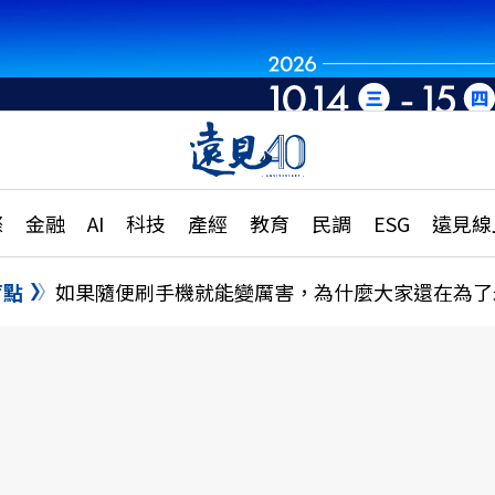
章
特輯
文章
大學升學、職涯攻略
遠
際
金融
AI
科技
產經
教育
民調
ESG
遠見線
國際
更
縣市施政調查全解析
金融
單
民調
盲點
如果隨便刷手機就能變厲害，為什麼大家還在為了
產經
電
好享生活
獨
專欄