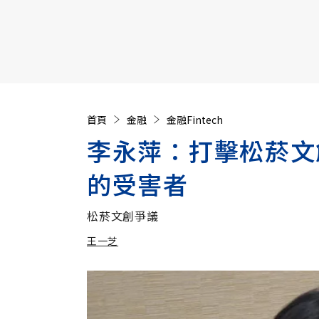
【遠見40週年慶】訂《遠見》贈實用家電3選1+暢銷好
首頁
金融
金融Fintech
李永萍：打擊松菸文
的受害者
松菸文創爭議
王一芝
加入追蹤
王一芝