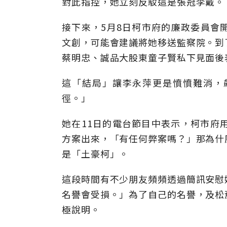
對此指控，她立刻反駁這是張冠李戴。
接下來，5月8日柯市府的廉政委員會
文創，可能會建議將她移送監察院。到
蔡明忠、誠品大股東童子賢私下見面後
這「結局」讓李永萍更是憤憤難消，
徑。」
她在11日的電台節目中表示，柯市府
方案出來，「有任何弊案嗎？」那為什
是「土豪柯」。
這段時間有不少朋友頻頻透過簡訊安慰
名譽會受損。」為了自己的名譽，及松
極說明。