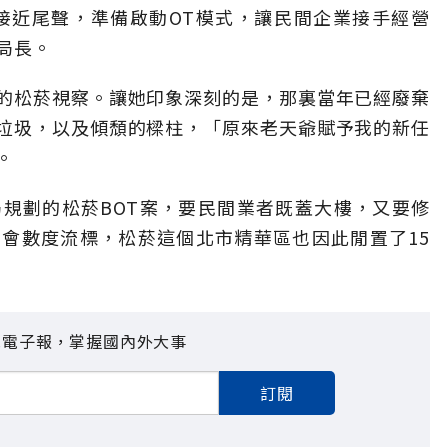
程接近尾聲，準備啟動OT模式，讓民間企業接手經營
局長。
的松菸視察。讓她印象深刻的是，那裏當年已經廢棄
垃圾，以及傾頹的樑柱，「原來老天爺賦予我的新任
。
規劃的松菸BOT案，要民間業者既蓋大樓，又要修
會數度流標，松菸這個北市精華區也因此閒置了15
見電子報，掌握國內外大事
訂閱