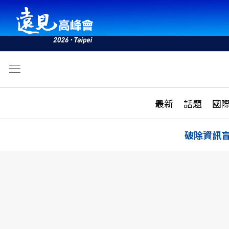
文
最新
最新
話題
國
雜誌目錄
活動
話題
AI
破除資訊
學堂
專題報導
科技
教育
遠見ON AIR
影音
合作