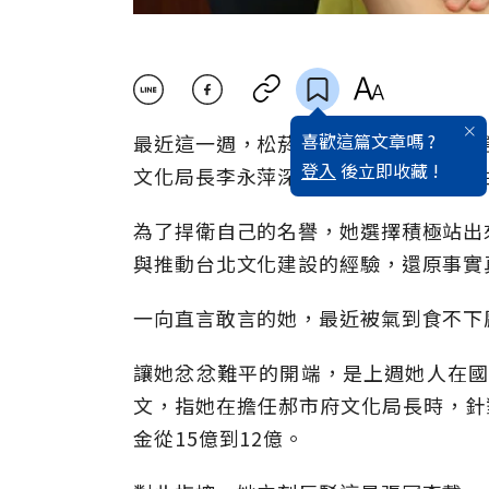
喜歡這篇文章嗎 ?
最近這一週，松菸文創園區的合約爭議
登入
後立即收藏 !
文化局長李永萍深感是非黑白被嚴重扭
為了捍衛自己的名譽，她選擇積極站出
與推動台北文化建設的經驗，還原事實
一向直言敢言的她，最近被氣到食不下
讓她忿忿難平的開端，是上週她人在國
文，指她在擔任郝市府文化局長時，針對
金從15億到12億。