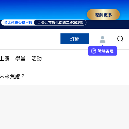
瞭解更多
訂閱
特色頻道
訂閱
見線上讀
ESG遠見
職場雷達
上讀
學堂
活動
多訂閱方案
城市學
刊購買
健康遠見
未來焦慮？
子報訂閱
華人精英論壇
享知識包
領導影響力學院