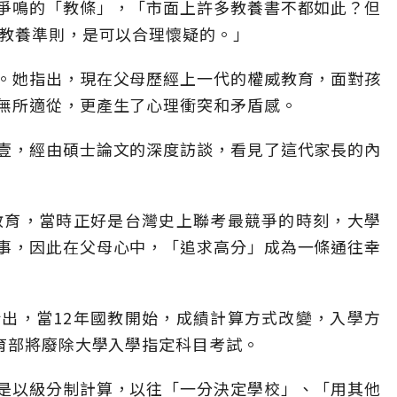
爭鳴的「教條」，「市面上許多教養書不都如此？但
的教養準則，是可以合理懷疑的。」
。她指出，現在父母歷經上一代的權威教育，面對孩
無所適從，更產生了心理衝突和矛盾感。
壹，經由碩士論文的深度訪談，看見了這代家長的內
教育，當時正好是台灣史上聯考最競爭的時刻，大學
事，因此在父母心中，「追求高分」成為一條通往幸
出，當12年國教開始，成績計算方式改變，入學方
教育部將廢除大學入學指定科目考試。
是以級分制計算，以往「一分決定學校」、「用其他