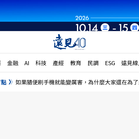
章
特輯
文章
大學升學、職涯攻略
遠
際
金融
AI
科技
產經
教育
民調
ESG
遠見線
國際
更
縣市施政調查全解析
金融
單
民調
盲點
如果隨便刷手機就能變厲害，為什麼大家還在為了
產經
電
好享生活
獨
專欄