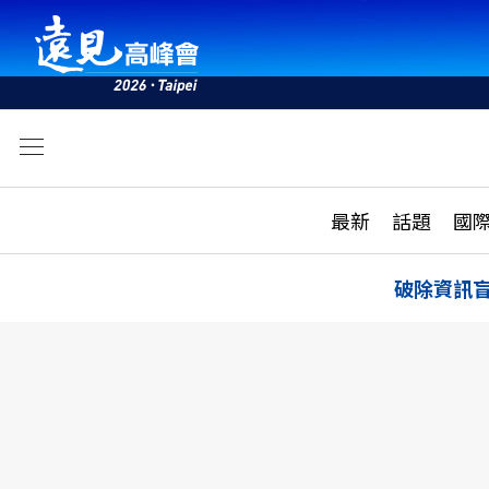
文
最新
最新
話題
國
雜誌目錄
活動
話題
AI
破除資訊
學堂
專題報導
科技
教育
遠見ON AIR
影音
合作