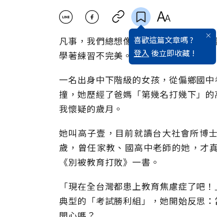
喜歡這篇文章嗎 ?
凡事，我們總想像著最美好的面貌，並
登入
後立即收藏 !
學著練習不完美。
一名出身中下階級的女孩，從偏鄉國中
撞，她歷經了爸媽「第幾名打幾下」的
我懷疑的歲月。
她叫高子壹，目前就讀台大社會所博士
歲，曾任家教、國高中老師的她，才
《別被教育打敗》一書。
「現在全台灣都患上教育焦慮症了吧！
典型的「考試勝利組」，她開始反思：
開心嗎？