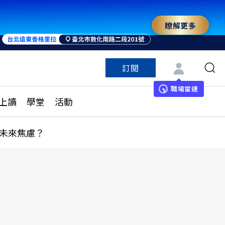
瞭解更多
訂閱
特色頻道
訂閱
見線上讀
ESG遠見
職場雷達
上讀
學堂
活動
多訂閱方案
城市學
刊購買
健康遠見
未來焦慮？
子報訂閱
華人精英論壇
享知識包
領導影響力學院