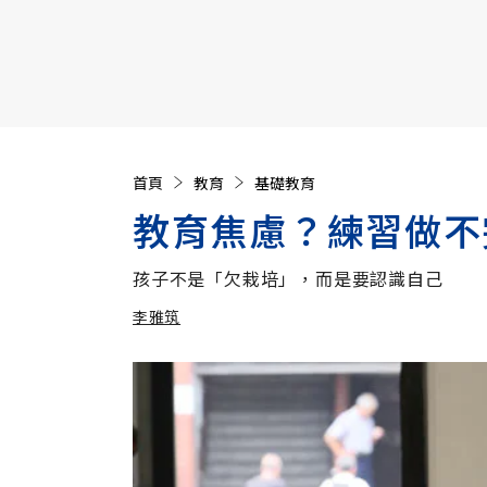
【遠見40週年慶】訂《遠見》贈實用家電3選1+暢銷好
首頁
教育
基礎教育
教育焦慮？練習做不
孩子不是「欠栽培」，而是要認識自己
李雅筑
加入追蹤
李雅筑