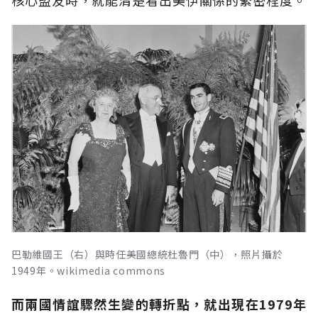
核心盟友時，就能清楚看出美伊關係的緊密程度。
巴勒維國王（右）與時任美國總統杜魯門（中），照片攝於
1949年。wikimedia commons
而兩國情誼驟然生變的轉折點，就出現在1979年