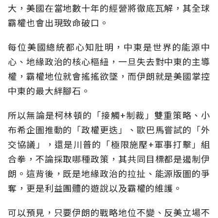
大，美國在當地數十年的經營將徹底瓦解，其全球
霸權也會出現致命破口。
每位美國總統都心知肚明，中東是世界的能源中
心、地緣政治的核心樞紐，一旦失去對中東的主導
權，霸權地位就會搖搖欲墜，而伊朗就是美國掌控
中東的最大絆腳石。
所以無論是柯林頓的「接觸+制裁」雙重策略、小
布希企圖推動的「政權更迭」、歐巴馬嘗試的「外
交協議」，還是川普的「極限施壓+軍事打擊」組
合拳，不論採取哪種政策，其共同目標都是遏制伊
朗。這背後，既是地緣政治的拉扯、能源版圖的爭
奪，更是利益團體的遊說以及霸權的維護。
可以預見，只要伊朗的戰略地位不變、反美立場不