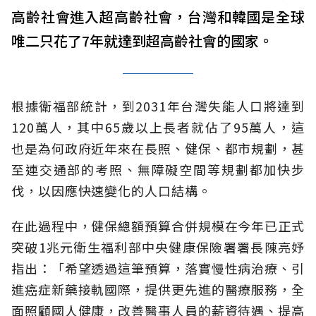
高齡社會進入超高齡社會，台灣和韓國是全球
唯二只花了7年就達到超高齡社會的國家。
根據衛福部統計，到2031年台灣失能人口將達到
120萬人，其中65歲以上長者就佔了95萬人，這
也是為何政府近年來在長照、健保、都市規劃，甚
至連交通部的考照、無障礙空間等規劃都加快步
伐，以因應快速變化的人口結構。
在此過程中，健保總額預算合併規模在今年已正式
突破1兆元衛生福利部中央健康保險署署長陳亮妤
指出：「希望透過這筆預算，落實慢性病治療、引
進癌症新藥接軌國際，提供更先進的醫療服務，全
面照顧國人健康，改善醫事人員的薪資待遇、提高