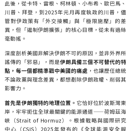
此後，從卡特、雷根、柯林頓、小布希、歐巴馬、
川普、拜登，到2025年元月再度執政的川普，儘
管對伊政策有「外交接觸」與「極限施壓」的差
異，但「遏制伊朗擴張」的核心目標，從未有過絲
毫動搖。
深度剖析美國非解決伊朗不可的原因，並非外界所
謠傳的「邪惡」，而是
伊朗具備三個不可替代的特
點，每一個都精準戳中美國的痛處
，也讓歷任總統
不論政黨與理念差異，都想剷除伊朗政權、削弱其
影響力。
首先是伊朗獨特的地理位置。
它恰好位於波斯灣東
岸，牢牢扼住全球最關鍵的能源通道——荷姆茲海
峽（Strait of Hormuz）。根據戰略與國際研究
中心（CSIS）2025年發布的《全球能源安全報