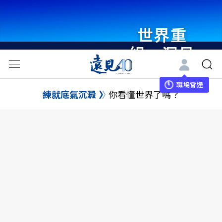
世界重
組・洞見
未來 與
世界領袖
職場雷達
練就底氣沉澱
你看懂世界了嗎？
同行