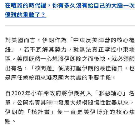
在喧囂的時代裡，你有多久沒有給自己的大腦一次
優雅的重啟了？
對美國而言，伊朗作為「中東反美陣營的核心樞
紐」，若不瓦解其勢力，就無法真正掌控中東地
區。美國既然一心想將伊朗除之而後快，就必須師
出有名，「核問題」便成打壓伊朗的最佳藉口，也
是歷任總統用來凝聚國內共識的重要手段。
自2002年小布希政府將伊朗列入「邪惡軸心」名
單，公開指責其暗中發展大規模殺傷性武器以來，
伊朗的「核計畫」便一直是美伊博弈的核心焦
點。