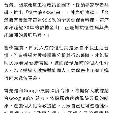
台灣」國家希望工程政策藍圖下，採納專家學者共
識，推出「慢性病888計畫」，陳亮妤強調：「台
灣擁有覆蓋率高達99.9％的全民健保資料庫，這座
累積超過30年的數據金山，正是對抗慢性病與失
能海嘯的最強盾牌。」
醫學證實，四到六成的慢性病是源自不良生活習
慣，唯有透過大數據精準分析與行為追蹤，才能幫
助民眾看見健康盲點，進而給予及時的個人化介
入。為了透過大數據賦能國人，健保署也正著手進
行兩大數位革命。
首先是和Google展開深度合作，將健保大數據結
合Google的AI算力，依糖尿病疾病風險分級的結
果，產製個人化衛教提醒。民眾自己也可透過健保
快易通 App「健康存摺」，了解自己的健康數