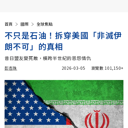
首頁
國際
全球焦點
不只是石油！拆穿美國「非滅伊
朗不可」的真相
昔日盟友變死敵，橫跨半世紀的恩怨情仇
彭杏珠
2026-03-05
瀏覽數
101,150+