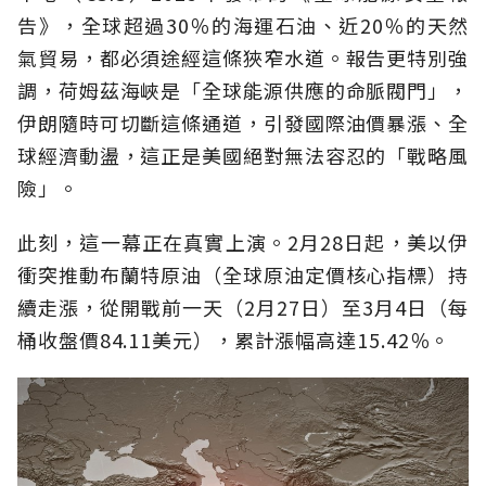
告》，全球超過30％的海運石油、近20％的天然
氣貿易，都必須途經這條狹窄水道。報告更特別強
調，荷姆茲海峽是「全球能源供應的命脈閥門」，
伊朗隨時可切斷這條通道，引發國際油價暴漲、全
球經濟動盪，這正是美國絕對無法容忍的「戰略風
險」。
此刻，這一幕正在真實上演。2月28日起，美以伊
衝突推動布蘭特原油（全球原油定價核心指標）持
續走漲，從開戰前一天（2月27日）至3月4日（每
桶收盤價84.11美元），累計漲幅高達15.42％。