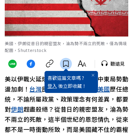
美國、伊朗從昔日的親密盟友，淪為勢不兩立的死敵。僅為情境
配圖，Shutterstock
聽遠見
喜歡這篇文章嗎 ?
美以伊戰火延燒，
油價
飆升不止、中東局勢動
登入
後立即收藏 !
盪加劇！
台灣
民眾不禁疑惑：為何
美國
歷任總
統，不論所屬政黨、政策理念有何差異，都要
對
伊朗
趕盡殺絕？從昔日的親密盟友，淪為勢
不兩立的死敵，這半個世紀的恩怨情仇，從來
都不是一時衝動所致，而是美國藏不住的霸權