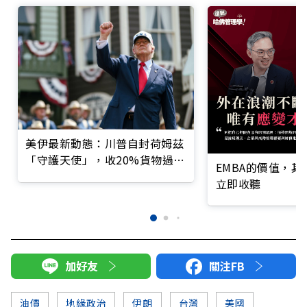
美伊最新動態：川普自封荷姆茲
「守護天使」，收20%貨物過路
EMBA的價值，
費
立即收聽
加好友
關注FB
油價
地緣政治
伊朗
台灣
美國