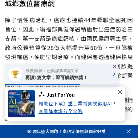
城鄉數位醫療網
除了慢性病治理，癌症也連續44年蟬聯全國死因
首位，因此，衛福部與健保署積極射出癌症防治三
支箭。第一支箭是癌症篩檢，由國民健康署主導，
政府公務預算從28億大幅提升至68億，一旦篩檢
發現罹癌，便能早期治療。而健保署透過健保快易
通App，主動向癌症篩檢陽性的民眾發送回診提
×
最後衝刺：已閱讀2/3篇文章
醒，亦針對有數位落差的國人名單回饋給原診斷醫
再讀1篇文章，即可解鎖抽獎！
療院所，請醫院提醒病人回診。
Just For You
第二支箭是健保給付的基因檢測，透過基因檢測精
知識包下載》重工業到餐飲都用AI！
準對應特定的標靶藥物，減少患者忍受無效治療的
產業降本增效全攻略
副作用，且能有更好的治療效果。
40 週年盛大開啟！享限定優惠與獨家好禮
第三支箭則是百億癌症新藥基金，由行政院以公務