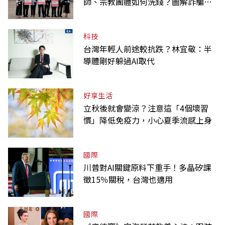
師、宗教團體如何洗錢？圖解詐騙關
係網
科技
台灣年輕人前途較抗跌？林宜敬：半
導體剛好躲過AI取代
好享生活
立秋後就會變涼？注意這「4個壞習
慣」降低免疫力，小心夏季流感上身
國際
川普對AI關鍵原料下重手！多晶矽課
徵15％關稅，台灣也適用
國際