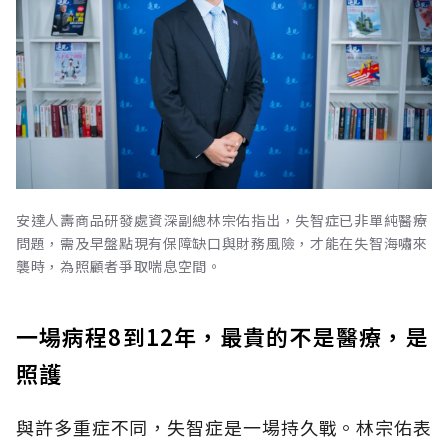
安達人壽商品研發處資深副總林宗佑指出，失智症已非單純醫療
問題，需及早盤點現有保障缺口與財務風險，才能在失智海嘯來
襲時，為照顧者爭取喘息空間。
一場病程8到12年，最貴的不是醫療，是
照護
與許多重症不同，失智症是一場持久戰。林宗佑表