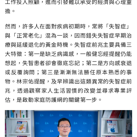
工作投入照顧，進而引發難以承受的經濟與心理重
擔。
然而，許多人在面對疾病初期時，常將「失智症」
與「正常老化」混為一談，因而錯失失智症早期治
療與延緩退化的黃金時機。失智症前兆主要具備三
大特徵：第一是缺乏病識感，一般健忘經提醒仍能
想起，失智患者卻會徹底忘記；第二是方向感衰退
或反覆詢問；第三是漸漸無法勝任原本熟悉的事
物。林宗佑提醒，及早辨識出這類異常的失智症前
兆，透過觀察家人生活習慣的改變並尋求專業評
估，是啟動家庭防護網的關鍵第一步。