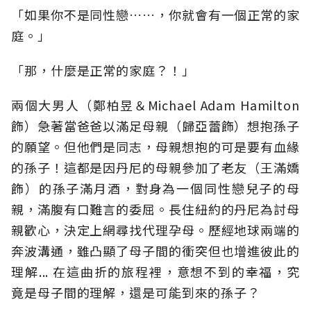
「如果你不是同性戀…
…，
你就會有一個正常的家
庭。」
「那，什麼是正常的家庭？！」
兩個大男人（鄭柏昱＆Michael Adam Hamilton
飾）急著當爸爸以滿足母親（歸亞蕾飾）想抱孫子
的願望。
但他們是同志，母親想抱的可是要有血緣
的孫子！這都是因丹尼的母親參加了老友（
王滿嬌
飾）
的孫子滿月酒，對身為一個同性戀兒子的母
親，滿腹有口難言的委屈。
長住紐約的丹尼為討母
親歡心，決定上網尋找代理孕母。歷經地球兩端的
奔波溝通，雖凸顯了母子間的衝突但也增進彼此的
理解... 在這曲折的旅程裡，意想不到的幸福，究
竟是母子間的理解，還是可能到來的孫子？