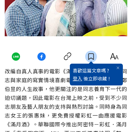
喜歡這篇文章嗎 ?
改編自真人真事的電影《滿月酒》，是一部闡述同
登入
後立即收藏 !
志與家庭的寫實情境喜劇電影。劇本改編自導演鄭
伯昱的人生故事，他更關注的是同志養育下一代的
迫切議題，因此電影在台灣上映之前，受到不少同
志朋友及藝人朋友的支持與熱烈討論。同時身為同
志女王的張惠妹，更免費授權彩虹一曲應援電影
《滿月酒》。華聯國際今推出阿密特－彩虹．滿月