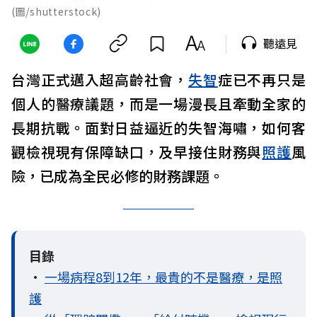
(圖/shutterstock)
聽遠見
台灣正式邁入超高齡社會，
失智
症已不再只是
個人的醫療議題，而是一場漫長且牽動全家的
長期抗戰。面對日益逼近的失智海嘯，如何客
觀檢視現有保障缺口，及早接住財務與
照護
風
險，已成為全民必修的財務課題。
目錄
•
一場病程8到12年，最貴的不是醫療，是照
護