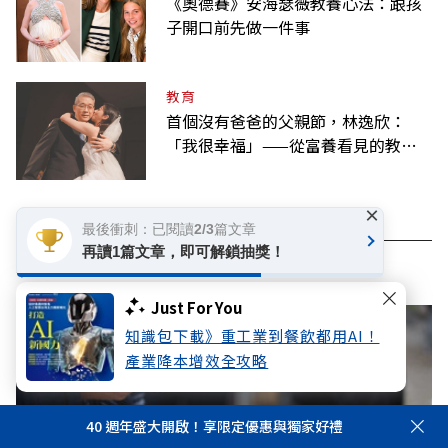
《奧德賽》安海瑟薇教養心法：跟孩
子開口前先做一件事
教育
首個沒有爸爸的父親節，林逸欣：
「我很幸福」——從富養看見的教養
課
×
最後衝刺：已閱讀2/3篇文章
再讀1篇文章，即可解鎖抽獎！
看此文章的人也看了..
Just For You
知識包下載》重工業到餐飲都用AI！
產業降本增效全攻略
40 週年盛大開啟！享限定優惠與獨家好禮