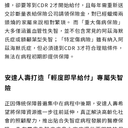
據，卻要等到CDR 2才開始給付，且每年需重新送
交診斷量表給保險公司請領保險金，對已經蠟燭兩
頭燒的家屬來說相對繁瑣。
而「重大傷病保險」
大多僅涵蓋血管性失智，並不包含常見的阿茲海默
氏症或額顳葉型失智；「特定傷病險」雖有納入阿
茲海默氏症，但必須達到CDR 3才符合理賠條件，
無法在病程初期即提供保障。
安達人壽打造「輕度即早給付」專屬失智
險
正因傳統保障普遍集中在病程中後期，安達人壽希
望將保障資源進一步往前延伸，真正解決高齡化社
會的照顧壓力，推出貼合失智症病程發展的醫療保