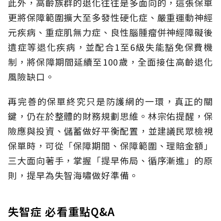
此外，高齡族群的退化往往是多面向的，這張保單
更將保障範圍擴大至多發性硬化症、嚴重運動神經
元疾病、重症肌無力症、良性腦腫瘤併神經障礙後
遺症等退化疾病，並配合1至6級失能豁免保費機
制，將保障期間延續至100歲，全面接住高齡退化
風險缺口。
再完善的保單終究只是防護網的一環，真正的關
鍵，仍在於整體的財務規劃思維。
林宗佑提醒，保
險應與投資、儲蓄做好平衡配置，並建議民眾檢視
保單時，可從「保障期間、保障範圍、理賠金額」
三大面向著手，掌握「提早佈局、循序漸進」的原
則，提早為失智海嘯做好準備。
失智症 必看重點Q&A