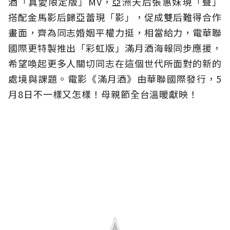
酒「真愛限定版」MV，亞洲天后張惠妹現「聲」
搭配金馬影后歸亞蕾現「影」，促成雙后難得合作
畫面，齊為同志婚姻平權力挺，相當給力，電華聯
國際更特製推出「彩虹版」滿月酒海報同步應援，
希望喚起更多人關切同志在這個世代所面對的新的
處境與課題。電影《滿月酒》由華聯國際發行，5
月8日不一樣又怎樣！母親節全台溫暖獻映！