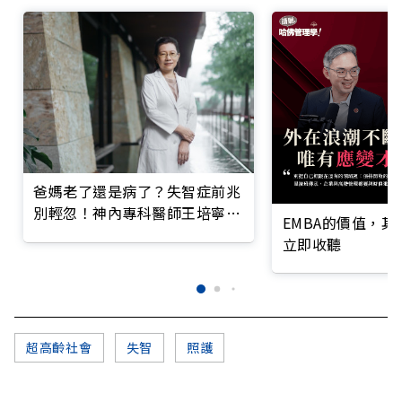
爸媽老了還是病了？失智症前兆
別輕忽！神內專科醫師王培寧呼
EMBA的價值，
籲把握大腦黃金期
立即收聽
超高齡社會
失智
照護