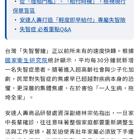
•
從「理賠門檻」、「給付時機」，檢視現行
保單盲區
•
安達人壽打造「輕度即早給付」專屬失智險
•
失智症 必看重點Q&A
台灣「失智警鐘」正以前所未有的速度快轉。根據
國家衛生研究院
統計顯示，平均每30分鐘就新增
一名失智症患者。隨著進入超高齡社會與少子化加
劇，民眾對失智症的焦慮早已超越對疾病本身的恐
懼，更深層的集體焦慮，在於害怕「一人生病，拖
垮全家」。
安達人壽商品研發處資深副總林宗佑指出，一旦家
中長輩確診，往往意味著整個家庭都要重新調整生
活與工作安排，甚至迫使青壯年家屬必須放下手邊