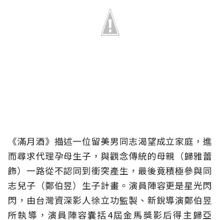
《滿月酒》描述一位留美男同志渴望成立家庭，進
而尋求代理孕母生子，與觀念傳統的母親（歸雅蕾
飾）一路從不認同到衝突產生，最後竟積極參與同
志兒子（鄭伯昱）生子計畫。演員陣容更是星光閃
閃，由台灣資深影人徐立功監製、新銳導演鄭伯昱
所執導，演員陣容囊括4屆金馬獎影后得主歸亞