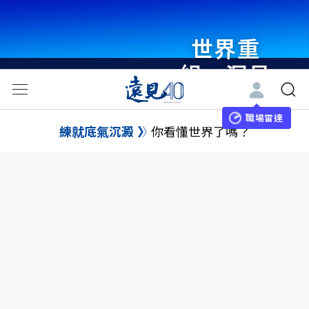
世界重
組・洞見
未來 與
世界領袖
職場雷達
練就底氣沉澱
你看懂世界了嗎？
同行