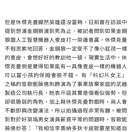
但是休傑克曼顯然英雄還沒當夠，日前曾在訪談中
提到想演金鋼狼演到死為止，被記者問到如果金鋼
狼跟人工智慧機器人查皮打一架誰會贏，休傑克曼
不假思索地回答，金鋼狼一定受不了像小屁孩一樣
的查皮，會想好好的教訓他一頓。現實生活中，休
傑克曼倒是覺得如果能有一具像查皮一樣的機器人
可以當小孩的保姆會很不錯。 有「科幻片女王」
之稱的雪歌妮薇佛則飾演為了事業放棄家庭的武器
製造公司執行長，她表示這其實是個看似強勢，但
卻很脆弱的角色，加上與休傑克曼對戲時，兩人會
不斷即興改變演法，所以拍攝過程非常有趣。被問
到對於好萊塢男女演員薪資平等的問題時，雪歌妮
薇佛妙答：「我相信李奧納多狄卡皮歐要是知道自