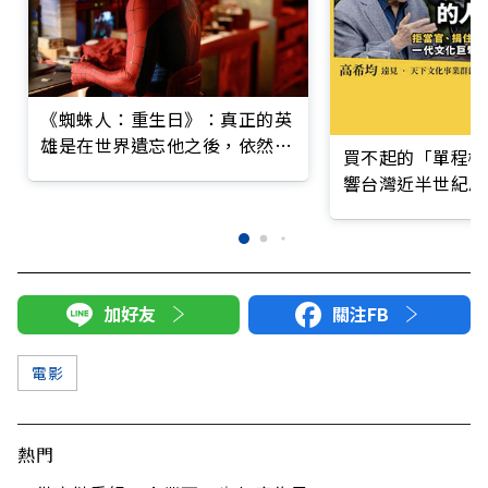
《蜘蛛人：重生日》：真正的英
雄是在世界遺忘他之後，依然選
買不起的「單程機
擇前進的勇氣
響台灣近半世紀思
加好友
關注FB
電影
熱門