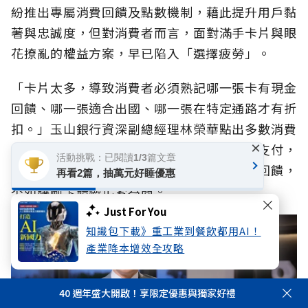
紛推出專屬消費回饋及點數機制，藉此提升用戶黏
著與忠誠度，但對消費者而言，面對滿手卡片與眼
花撩亂的權益方案，早已陷入「選擇疲勞」。
「卡片太多，導致消費者必須熟記哪一張卡有現金
回饋、哪一張適合出國、哪一張在特定通路才有折
扣。」玉山銀行資深副總經理林榮華點出多數消費
×
者的共同痛點。加上疫情加速民眾轉向數位支付，
活動挑戰：已閱讀1/3篇文章
越來越多人開始傾向簡單就好，與其追求高回饋，
再看2篇，抽萬元好睡優惠
不如讓刷卡體驗化繁為簡。
Just For You
知識包下載》重工業到餐飲都用AI！
產業降本增效全攻略
40 週年盛大開啟！享限定優惠與獨家好禮