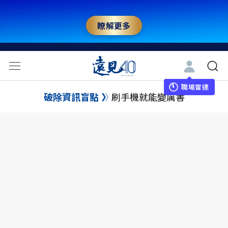
瞭解更多
職場雷達
破除資訊盲點
刷手機就能變厲害