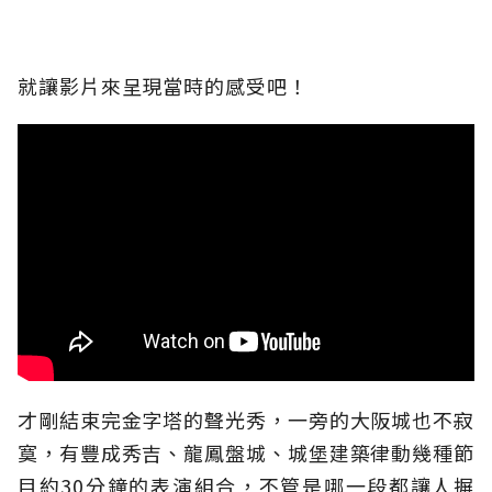
就讓影片來呈現當時的感受吧！
才剛結束完金字塔的聲光秀，一旁的大阪城也不寂
寞，有豐成秀吉、龍鳳盤城、城堡建築律動幾種節
目約30分鐘的表演組合，不管是哪一段都讓人摒