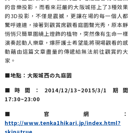
的音樂投影，而看來莊嚴的大阪城搭上了3種效果
的3D投影，不僅是震撼，更讓在場的每一個人都
驚呼連連，接著到觀賞席觀看庭園聲光秀，原本靜
悄悄只簡單圍繞上燈飾的植物，突然像有生命一樣
演奏起動人樂章，爆肝護士希望能將現場觀看的感
動藉由這篇文章盡量的傳遞給無法前往觀賞的大
家。
■地點：大阪城西の丸庭園
■時間：2014/12/13~2015/3/1 期間
17:30~23:00
■官網：
http://www.tenka1hikari.jp/index.html?
skip=true