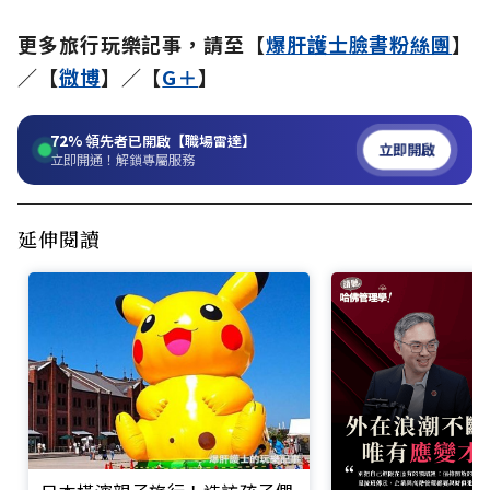
更多旅行玩樂記事，請至【
爆肝護士臉書粉絲團
】
／【
微博
】／【
G＋
】
72%
領先者已開啟【職場雷達】
立即開啟
立即開通！解鎖專屬服務
延伸閱讀