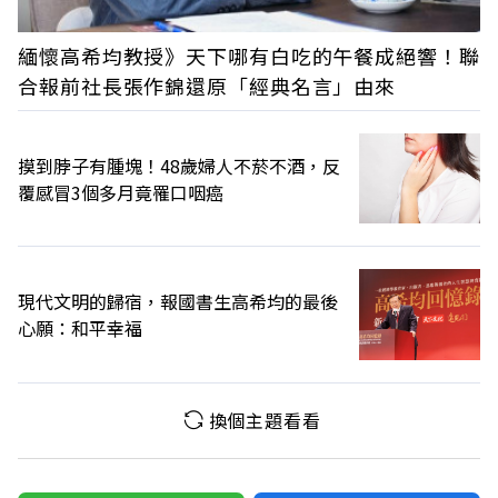
緬懷高希均教授》天下哪有白吃的午餐成絕響！聯
合報前社長張作錦還原「經典名言」由來
摸到脖子有腫塊！48歲婦人不菸不酒，反
覆感冒3個多月竟罹口咽癌
現代文明的歸宿，報國書生高希均的最後
心願：和平幸福
換個主題看看