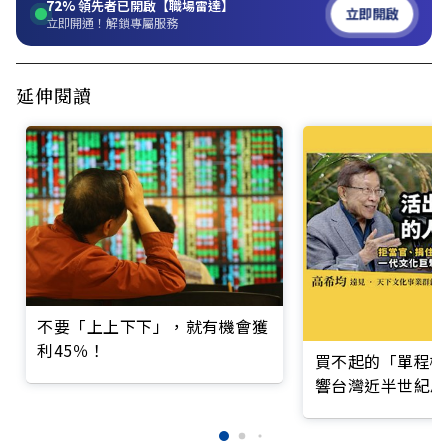
72%
領先者已開啟【職場雷達】
立即開啟
立即開通！解鎖專屬服務
延伸閱讀
不要「上上下下」，就有機會獲
利45％！
買不起的「單程機
響台灣近半世紀思