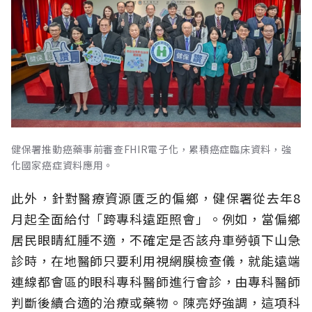
健保署推動癌藥事前審查FHIR電子化，累積癌症臨床資料，強
化國家癌症資料應用。
此外，針對醫療資源匱乏的偏鄉，健保署從去年8
月起全面給付「跨專科遠距照會」。例如，當偏鄉
居民眼睛紅腫不適，不確定是否該舟車勞頓下山急
診時，在地醫師只要利用視網膜檢查儀，就能遠端
連線都會區的眼科專科醫師進行會診，由專科醫師
判斷後續合適的治療或藥物。陳亮妤強調，這項科