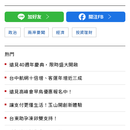
加好友
關注FB
政治
兩岸要聞
經濟
投資理財
熱門
遠見40週年慶典，限時盛大開啟
台中航網十倍增、客運年增近三成
遠見高峰會早鳥優惠報名中！
讓支付更懂生活！玉山開創新體驗
台東助孕凍卵雙支持！