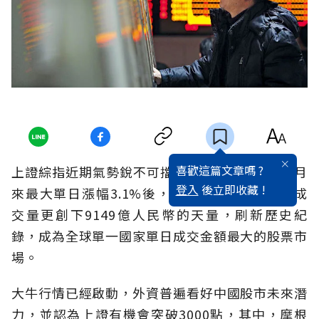
喜歡這篇文章嗎 ?
上證綜指近期氣勢銳不可擋，繼12月2日創15個月
登入
後立即收藏 !
來最大單日漲幅3.1%後，12月3日滬深兩市總成
交量更創下9149億人民幣的天量，刷新歷史紀
錄，成為全球單一國家單日成交金額最大的股票市
場。
大牛行情已經啟動，外資普遍看好中國股市未來潛
力，並認為上證有機會突破3000點，其中，摩根