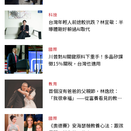
何不用？
科技
台灣年輕人前途較抗跌？林宜敬：半
導體剛好躲過AI取代
國際
川普對AI關鍵原料下重手！多晶矽課
徵15％關稅，台灣也適用
教育
首個沒有爸爸的父親節，林逸欣：
「我很幸福」——從富養看見的教養
課
國際
《奧德賽》安海瑟薇教養心法：跟孩