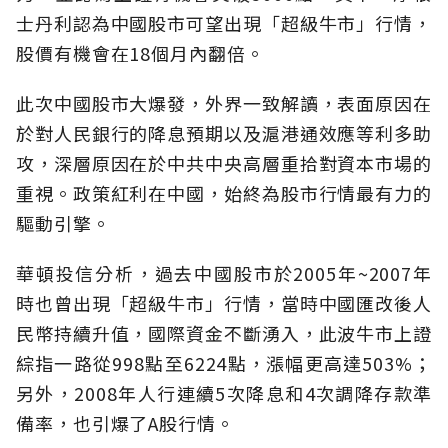
士丹利認為中國股市可望出現「超級牛市」行情，
股價有機會在18個月內翻倍。
此次中國股市大爆發，外界一致解讀，表面原因在
於對人民銀行的降息預期以及滬港通效應等利多助
攻，深層原因在於中共中央高層重拾對資本市場的
重視。政策紅利在中國，始終為股市行情最有力的
驅動引擎。
華頓投信分析，過去中國股市於2005年~2007年
時也曾出現「超級牛市」行情，當時中國匯改後人
民幣持續升值，國際資金不斷湧入，此波牛市上證
綜指一路從998點至6224點，漲幅更高達503%；
另外，2008年人行連續5次降息和4次調降存款準
備率，也引爆了A股行情。