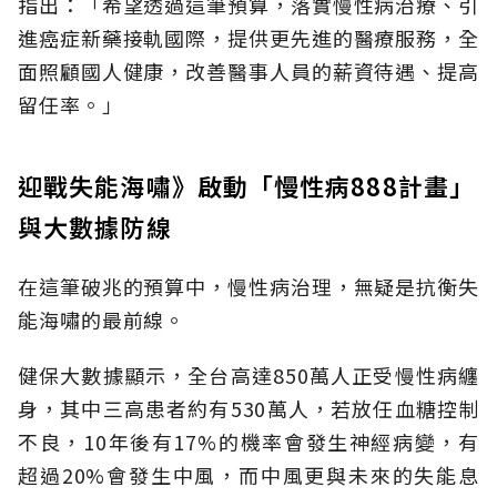
指出：「希望透過這筆預算，落實慢性病治療、引
進癌症新藥接軌國際，提供更先進的醫療服務，全
面照顧國人健康，改善醫事人員的薪資待遇、提高
留任率。」
迎戰失能海嘯》啟動「慢性病888計畫」
與大數據防線
在這筆破兆的預算中，慢性病治理，無疑是抗衡失
能海嘯的最前線。
健保大數據顯示，全台高達850萬人正受慢性病纏
身，其中三高患者約有530萬人，若放任血糖控制
不良，10年後有17%的機率會發生神經病變，有
超過20%會發生中風，而中風更與未來的失能息