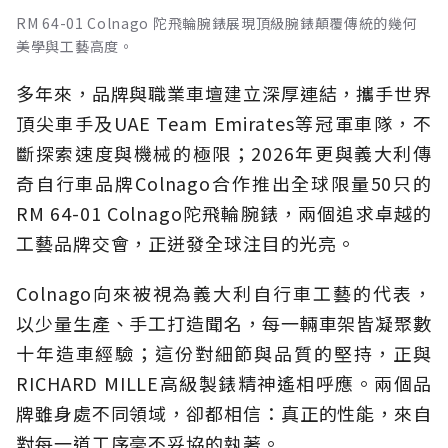
RM 64-01 Colnago 陀飛輪腕錶展現頂級腕錶顛覆傳統的幾何
美學與工藝高度。
多年來，品牌與職業車壇建立深厚連結，攜手世界
頂尖車手及UAE Team Emirates等冠軍車隊，不
斷探索速度與機械的極限；2026年更與義大利傳
奇自行車品牌Colnago合作推出全球限量50只的
RM 64-01 Colnago陀飛輪腕錶，兩個追求卓越的
工藝品牌交會，正迸發全球注目的光亮。
Colnago向來被視為義大利自行車工藝的代表，
以少量生產、手工打造聞名，每一輛車架皆凝聚數
十年造車經驗；這份對細節與品質的堅持，正與
RICHARD MILLE高級製錶精神遙相呼應。兩個品
牌雖身處不同領域，卻都相信：真正的性能，來自
對每一道工序毫不妥協的執著。