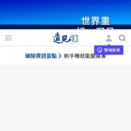
世界重
組・洞見
未來 與
世界領袖
職場雷達
破除資訊盲點
刷手機就能變厲害
同行