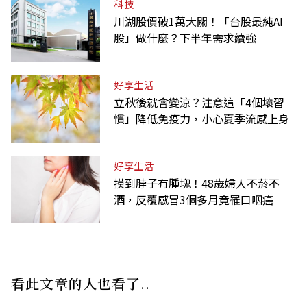
科技
川湖股價破1萬大關！「台股最純AI
股」做什麼？下半年需求續強
好享生活
立秋後就會變涼？注意這「4個壞習
慣」降低免疫力，小心夏季流感上身
好享生活
摸到脖子有腫塊！48歲婦人不菸不
酒，反覆感冒3個多月竟罹口咽癌
看此文章的人也看了..