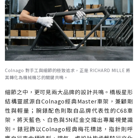
Colnago 對手工與細節的極致追求，正是 RICHARD MILLE 將
其轉化為機械機芯的關鍵共鳴。
細節之中，更可見兩大品牌的設計共鳴。橋板星形
結構靈感源自Colnago經典Master車架，兼顧剛
性與輕量；腕錶配色則取自品牌代表性的C68車
架，將天藍色、白色與5N紅金交織出專屬視覺識
別。錶冠飾以Colnago經典梅花標誌，指針則呼
應自行車曲柄造型，讓每一處設計皆承載騎行文化