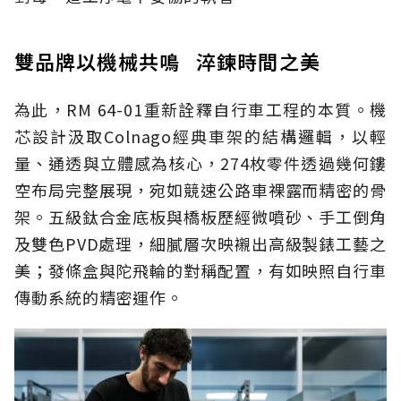
雙品牌以機械共鳴 淬鍊時間之美
為此，RM 64-01重新詮釋自行車工程的本質。機
芯設計汲取Colnago經典車架的結構邏輯，以輕
量、通透與立體感為核心，274枚零件透過幾何鏤
空布局完整展現，宛如競速公路車裸露而精密的骨
架。五級鈦合金底板與橋板歷經微噴砂、手工倒角
及雙色PVD處理，細膩層次映襯出高級製錶工藝之
美；發條盒與陀飛輪的對稱配置，有如映照自行車
傳動系統的精密運作。