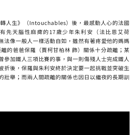
生》（Intouchables）後，最感動人心的法國
有先天腦性麻痺的17歲少年朱利安（法比恩艾荷
無法像一般人一樣活動自如，雖然有著疼愛他的媽媽
距離的爸爸保羅（賈柯甘柏林 飾）關係十分疏離；某
曾參加鐵人三項比賽的事，與一則傷殘人士完成鐵人
波折後，保羅與朱利安終於決定要一起挑戰並突破生
的壯舉；而兩人間疏離的關係也因日以繼夜的長期訓