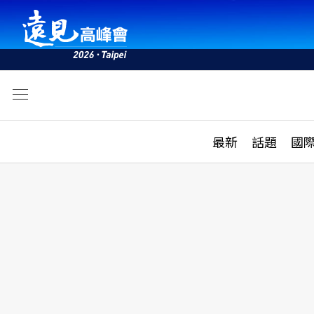
文
最新
最新
話題
國
雜誌目錄
活動
話題
AI
學堂
專題報導
科技
教育
遠見ON AIR
影音
合作