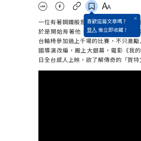
喜歡這篇文章嗎 ?
一位有著鋼鐵般意志的父親，為了讓患
登入
後立即收藏 !
於是開始背著他，參加各大小馬拉松與
台輪椅參加過上千場的比賽，不只激勵
國導演改編，搬上大銀幕，電影《我的鋼鐵老爸
日全台感人上映，欲了解傳奇的「賀特