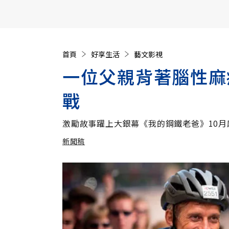
【遠見40週年慶】訂《遠見》贈實用家電3選1+暢銷好
首頁
好享生活
藝文影視
一位父親背著腦性麻
戰
激勵故事躍上大銀幕《我的鋼鐵老爸》10月
新聞稿
加入追蹤
新聞稿