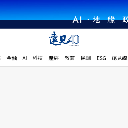
章
特輯
文章
大學升學、職涯攻略
遠
際
金融
AI
科技
產經
教育
民調
ESG
遠見線
國際
更
縣市施政調查全解析
金融
單
民調
產經
電
好享生活
獨
專欄