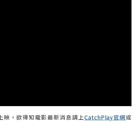
台上映，欲得知電影最新消息請上
CatchPlay官網
或