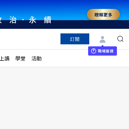
瞭解更多
訂閱
特色頻道
訂閱
見線上讀
ESG遠見
職場雷達
上讀
學堂
活動
多訂閱方案
城市學
刊購買
健康遠見
子報訂閱
華人精英論壇
享知識包
領導影響力學院