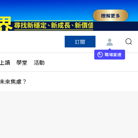
瞭解更多
訂閱
特色頻道
訂閱
見線上讀
ESG遠見
職場雷達
上讀
學堂
活動
多訂閱方案
城市學
刊購買
健康遠見
未來焦慮？
子報訂閱
華人精英論壇
享知識包
領導影響力學院