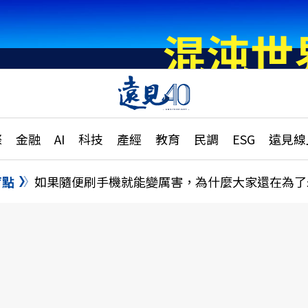
章
特輯
文章
大學升學、職涯攻略
遠
際
金融
AI
科技
產經
教育
民調
ESG
遠見線
國際
更
縣市施政調查全解析
金融
單
民調
盲點
如果隨便刷手機就能變厲害，為什麼大家還在為了
產經
電
好享生活
獨
專欄