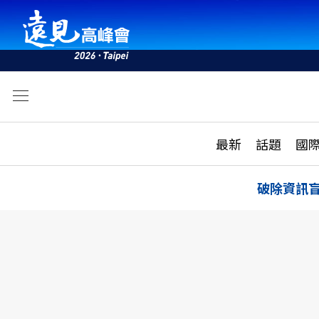
文
最新
最新
話題
國
雜誌目錄
活動
話題
AI
破除資訊
學堂
專題報導
科技
教育
遠見ON AIR
影音
合作