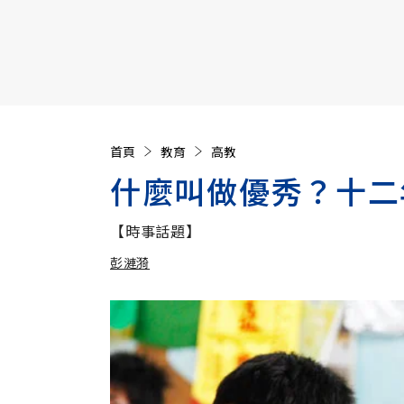
【遠見40週年慶】訂《遠見》贈實用家電3選1+暢銷好
首頁
教育
高教
什麼叫做優秀？十二
【時事話題】
彭漣漪
加入追蹤
彭漣漪