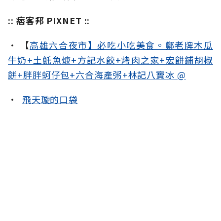
:: 痞客邦 PIXNET ::
‧ 【
高雄六合夜市】必吃小吃美食。鄭老牌木瓜
牛奶+土魠魚焿+方記水餃+烤肉之家+宏餅鋪胡椒
餅+胖胖蚵仔包+六合海產粥+林記八寶冰 @
‧
飛天璇的口袋