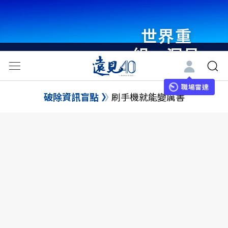
世界重
組・洞見
未來 與
世界領袖
職場雷達
破除資訊盲點
刷手機就能變厲害
同行