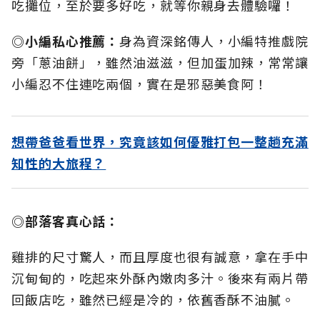
吃攤位，至於要多好吃，就等你親身去體驗囉！
◎小編私心推薦：
身為資深銘傳人，小編特推戲院
旁「蔥油餅」，雖然油滋滋，但加蛋加辣，常常讓
小編忍不住連吃兩個，實在是邪惡美食阿！
想帶爸爸看世界，究竟該如何優雅打包一整趟充滿
知性的大旅程？
◎部落客真心話：
雞排的尺寸驚人，而且厚度也很有誠意，拿在手中
沉甸甸的，吃起來外酥內嫩肉多汁。後來有兩片帶
回飯店吃，雖然已經是冷的，依舊香酥不油膩。