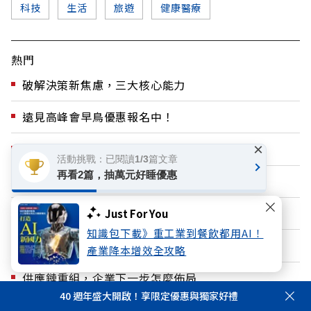
科技
生活
旅遊
健康醫療
熱門
破解決策新焦慮，三大核心能力
遠見高峰會早鳥優惠報名中！
×
台中航網十倍增、客運年增近三成
活動挑戰：已閱讀1/3篇文章
再看2篇，抽萬元好睡優惠
讓支付更懂生活！玉山開創新體驗
遠見40週年慶典，限時盛大開啟
Just For You
知識包下載》重工業到餐飲都用AI！
台東助孕凍卵雙支持！
產業降本增效全攻略
供應鏈重組，企業下一步怎麼佈局
40 週年盛大開啟！享限定優惠與獨家好禮