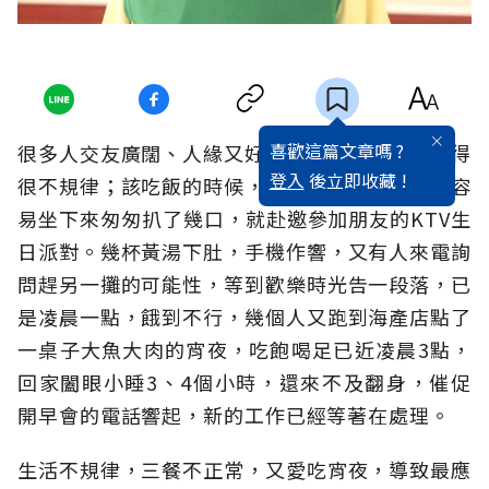
喜歡這篇文章嗎 ?
很多人交友廣闊、人緣又好、愛湊熱鬧，生活變得
登入
後立即收藏 !
很不規律；該吃飯的時候，忙得沒時間吃，好不容
易坐下來匆匆扒了幾口，就赴邀參加朋友的KTV生
日派對。幾杯黃湯下肚，手機作響，又有人來電詢
問趕另一攤的可能性，等到歡樂時光告一段落，已
是凌晨一點，餓到不行，幾個人又跑到海產店點了
一桌子大魚大肉的宵夜，吃飽喝足已近凌晨3點，
回家闔眼小睡3、4個小時，還來不及翻身，催促
開早會的電話響起，新的工作已經等著在處理。
生活不規律，三餐不正常，又愛吃宵夜，導致最應