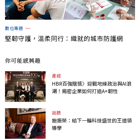
數位專題
堅韌守護，溫柔同行：織就的城市防護網
你可能感興趣
產經
HBR百強贈獎〉迎戰地緣政治與AI浪
潮！揭密企業如何打造A+韌性
話題
施振榮：給下一輪科技盛世的王道領
導學