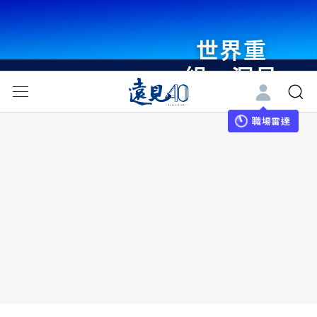
世界重
組・洞見
未來 與
世界領袖
職場雷達
同行