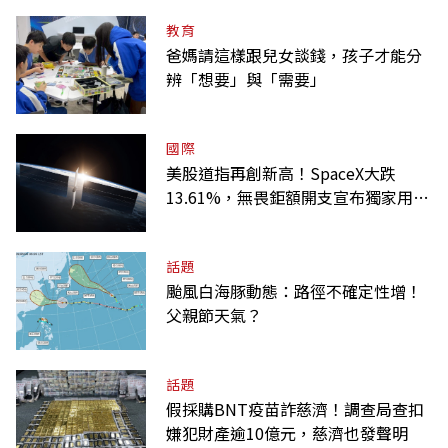
教育
爸媽請這樣跟兒女談錢，孩子才能分
辨「想要」與「需要」
國際
美股道指再創新高！SpaceX大跌
13.61%，無畏鉅額開支宣布獨家用輝
達
話題
颱風白海豚動態：路徑不確定性增！
父親節天氣？
話題
假採購BNT疫苗詐慈濟！調查局查扣
嫌犯財產逾10億元，慈濟也發聲明