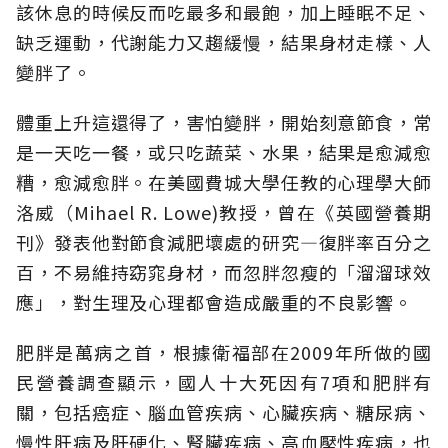
該休息的時候反而吃最多和最飽，加上睡眠不足、
缺乏運動，代謝能力又趨緩慢，結果身材走樣、人
變胖了。
體重上升這還得了，害怕變胖，開始刻意節食，常
是一天吃一餐，或只吃蔬菜、水果，結果是愈減愈
糟，愈減愈胖。在美國費城大學任教的心理學大師
洛威（Mihael R. Lowe)教授，曾在《英國營養期
刊》發表他對節食減肥壞處的研究—復胖率百分之
百，不易維持窈窕身材，而忽胖忽瘦的「溜溜球效
應」，對生理及心理都會造成嚴重的不良影響。
肥胖是萬病之首，根據衛福部在2009年所做的國
民營養調查顯示，國人十大死因有7項和肥胖有
關，包括癌症、腦血管疾病、心臟疾病、糖尿病、
慢性肝病及肝硬化、腎臟疾病、高血壓性疾病，也