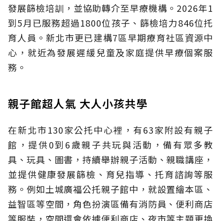
發展篩檢培訓，並協助轉介至早療機構。2026年1
到5月已服務超過1800位孩子、篩檢培力846位托
育人員。新北市更已建構7區早期療育社區資源中
心，就近為發展遲緩兒童及家庭提供早療個案服
務。
親子館超人氣 大人小孩共學
在新北市130家公托中心裡，有63家附設有親子
館，提供0到6歲親子共玩與活動，備有眾多教
具、玩具、圖書，持續舉辦親子活動、親職講座，
並提供健康發展篩檢、育兒指導、托育諮詢等服
務。例如土城廣福公托親子館中，就設置繪本區、
益智區等空間，角色扮演區備有消防員、便利商店
等服裝，空間還會依據便利商店、夜市等主題更換