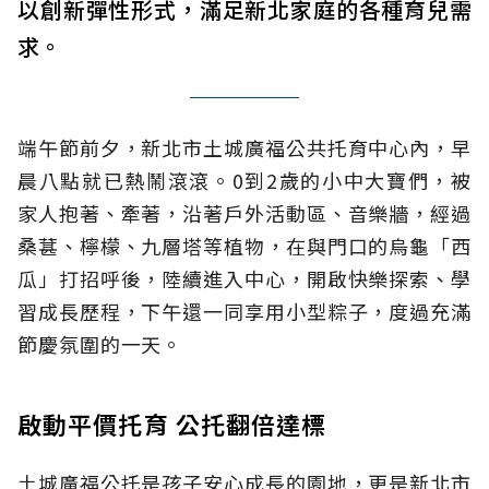
以創新彈性形式，滿足新北家庭的各種育兒需
求。
端午節前夕，新北市土城廣福公共托育中心內，早
晨八點就已熱鬧滾滾。0到2歲的小中大寶們，被
家人抱著、牽著，沿著戶外活動區、音樂牆，經過
桑葚、檸檬、九層塔等植物，在與門口的烏龜「西
瓜」打招呼後，陸續進入中心，開啟快樂探索、學
習成長歷程，下午還一同享用小型粽子，度過充滿
節慶氛圍的一天。
啟動平價托育 公托翻倍達標
土城廣福公托是孩子安心成長的園地，更是新北市