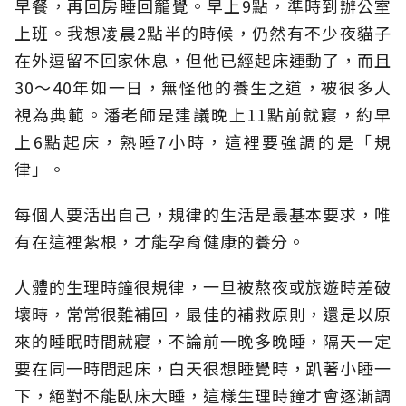
早餐，再回房睡回籠覺。早上9點，準時到辦公室
上班。我想凌晨2點半的時候，仍然有不少夜貓子
在外逗留不回家休息，但他已經起床運動了，而且
30～40年如一日，無怪他的養生之道，被很多人
視為典範。潘老師是建議晚上11點前就寢，約早
上6點起床，熟睡7小時，這裡要強調的是「規
律」。
每個人要活出自己，規律的生活是最基本要求，唯
有在這裡紮根，才能孕育健康的養分。
人體的生理時鐘很規律，一旦被熬夜或旅遊時差破
壞時，常常很難補回，最佳的補救原則，還是以原
來的睡眠時間就寢，不論前一晚多晚睡，隔天一定
要在同一時間起床，白天很想睡覺時，趴著小睡一
下，絕對不能臥床大睡，這樣生理時鐘才會逐漸調