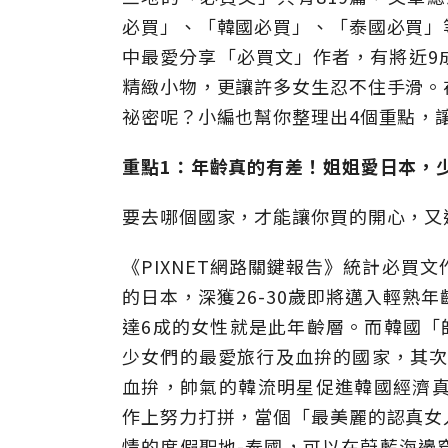
必買」、「韓國必買」、「泰國必買」
中最愛分享「必買文」作者，有將近9
精緻小物，更讓許多女生忍不住手滑。
祕密呢？小編也幫你整理出4個重點，
重點1：年齡真的有差！姐姐愛日本，
要去哪個國家，才能讓你買的開心，又
《PIXNET網路關鍵報告》統計必買
的日本，深獲26-30歲即將邁入輕熟
達6成的女性就是此年齡層。而韓國「帥
少女們的最愛旅行及血拚的國家，其次才
血拚，帥氣的韓流明星促進韓國經濟真的
作上努力打拼，當個「最美麗的認真女
情的度假聖地-泰國，可以在蔚藍海邊