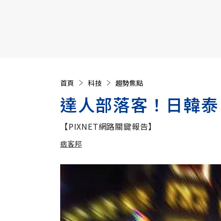
【遠見40週年慶】訂《遠見》贈實用家電3選1+暢銷好
首頁
科技
趨勢焦點
達人部落客！日韓泰
【PIXNET網路關鍵報告】
痞客邦
加入追蹤
痞客邦