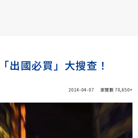
書6選3 特價 3,980 元
「出國必買」大搜查！
2014-04-07
瀏覽數
70,650+