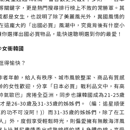
等關鍵字，更是熱門搜尋排行榜上不敗的常勝軍。其
成都是女生，也說明了除了美麗風光外，異國風情的
在這龐大的「出國必買」風潮中，究竟背後有什麼小
讓你選擇出國必買物品，能快速聰明選到你的最愛！
少女衝韓國
逛得愉快？
文作者年齡，給人有秩序、城市風貌整潔、商品有質感
年齡的女性歡迎，分享「日本必買」戰利品文中，有高
氣歐巴」席捲全亞洲，同步也讓韓國成為21-25歲
是26-30歲及31-35歲的姊姊們。（編：追星順便
功不可沒阿！)）而31-35歲的姊姊們，除了在工
人」外，度假享受輕鬆時光，則偏愛擁有無敵海洋風
穿上比基尼盡情秀出成熟線條的誘人身體曲線，享受