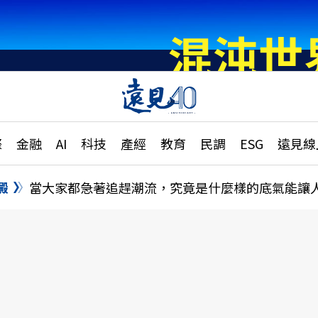
章
特輯
文章
大學升學、職涯攻略
遠
際
金融
AI
科技
產經
教育
民調
ESG
遠見線
國際
更
縣市施政調查全解析
金融
單
民調
澱
當大家都急著追趕潮流，究竟是什麼樣的底氣能讓
產經
電
好享生活
獨
專欄