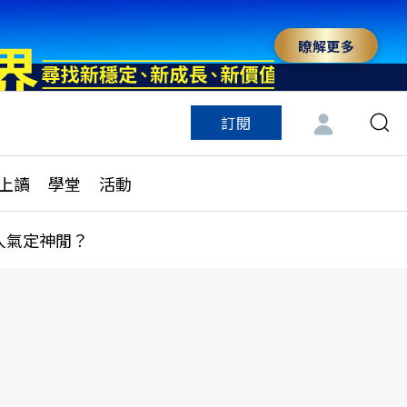
瞭解更多
訂閱
特色頻道
訂閱
見線上讀
ESG遠見
上讀
學堂
活動
多訂閱方案
城市學
刊購買
健康遠見
人氣定神閒？
子報訂閱
華人精英論壇
享知識包
領導影響力學院