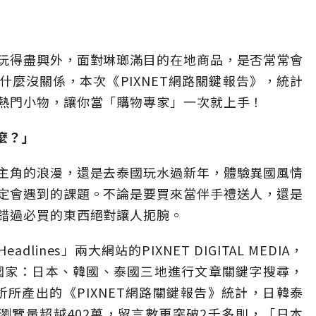
玩得盡興外，面對琳瑯滿目的在地商品，是否常常會
麼沒關係，本次《PIXNET網路關鍵報告》，統計
熱門小物，讓你當「購物專家」一次就上手！
麼？」
主角的浪漫，還是去泰國玩水過新年，體驗異國風情
定會遇到的課題。不論是要買來當伴手禮送人，還是
錯過必買的東西絕對讓人扼腕。
ines」兩大網站的PIXNET DIGITAL MEDIA，
洲國家：日本、韓國、泰國三地進行文章關鍵字搜尋，
析所產出的《PIXNET網路關鍵報告》統計，日韓泰
瀏覽量超越402萬，留言數更突破2千多則，「日本