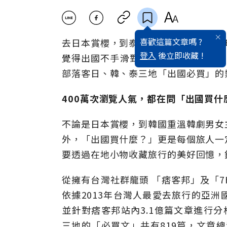
喜歡這篇文章嗎 ?
去日本賞櫻，到泰國潑水過新年，除了
登入
後立即收藏 !
覺得出國不手滑對不起自己？不知道買什
部落客日、韓、泰三地「出國必買」的
400萬次瀏覽人氣，都在問「出國買什
不論是日本賞櫻，到韓國重溫韓劇男女
外，「出國買什麼？」更是每個旅人一
要透過在地小物收藏旅行的美好回憶，
從擁有台灣社群龍頭 「痞客邦」及「7Headl
依據2013年台灣人最愛去旅行的亞
並針對痞客邦站內3.1億篇文章進行分
三地的「必買文」共有819篇，文章總