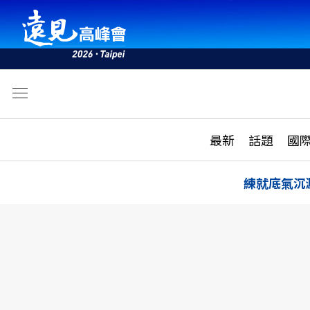
文
最新
最新
話題
國
雜誌目錄
活動
話題
AI
練就底氣沉
學堂
專題報導
科技
教育
遠見ON AIR
影音
合作