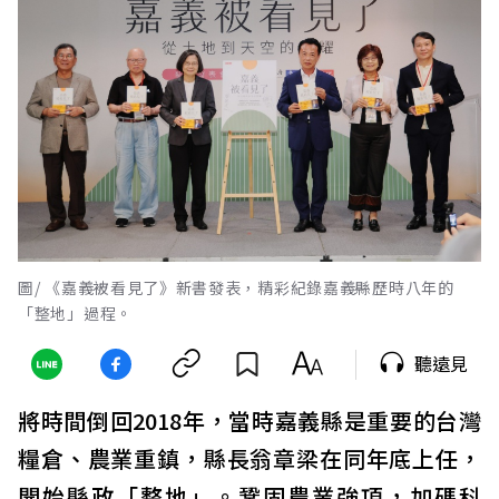
圖/ 《嘉義被看見了》新書發表，精彩紀錄嘉義縣歷時八年的
「整地」過程。
聽遠見
將時間倒回2018年，當時嘉義縣是重要的台灣
糧倉、農業重鎮，縣長翁章梁在同年底上任，
開始縣政「整地」。鞏固農業強項，加碼科