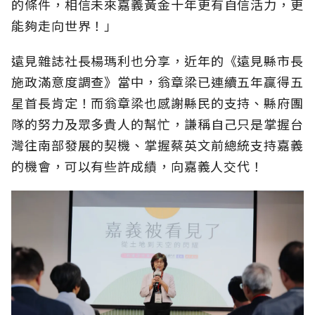
的條件，相信未來嘉義黃金十年更有自信活力，更
能夠走向世界！」
遠見雜誌社長楊瑪利也分享，近年的《遠見縣市長
施政滿意度調查》當中，翁章梁已連續五年贏得五
星首長肯定！而翁章梁也感謝縣民的支持、縣府團
隊的努力及眾多貴人的幫忙，謙稱自己只是掌握台
灣往南部發展的契機、掌握蔡英文前總統支持嘉義
的機會，可以有些許成績，向嘉義人交代！