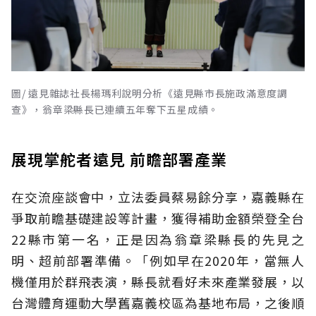
圖/ 遠見雜誌社長楊瑪利說明分析《遠見縣市長施政滿意度調
查》，翁章梁縣長已連續五年奪下五星成績。
展現掌舵者遠見 前瞻部署產業
在交流座談會中，立法委員蔡易餘分享，嘉義縣在
爭取前瞻基礎建設等計畫，獲得補助金額榮登全台
22縣市第一名，正是因為翁章梁縣長的先見之
明、超前部署準備。「例如早在2020年，當無人
機僅用於群飛表演，縣長就看好未來產業發展，以
台灣體育運動大學舊嘉義校區為基地布局，之後順