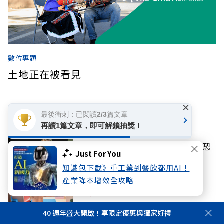
數位專題
土地正在被看見
×
你可能感興趣
最後衝刺：已閱讀2/3篇文章
再讀1篇文章，即可解鎖抽獎！
國際
川普簽行政命令禁「生育旅遊」，恐
Just For You
再掀法律戰
知識包下載》重工業到餐飲都用AI！
產業降本增效全攻略
話題
身心調適假納公幼教保人員！每學年
40 週年盛大開啟！享限定優惠與獨家好禮
可請3天，可以「小時」請