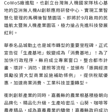
CoWoS廠進駐，也創立台灣無人機國家隊核心基
地的亞洲無人機AI創新應用研發中心、實現工業智
慧化管理的馬稠後智慧園區、即將於9月啟用的民
雄航太暨無人機產業園區，極力搶占先進科技發展
紅利。
華泰名品城動土也是城市轉型的重要里程碑，正式
宣告從「生產基地」蛻變成為「消費基地」！為了
加快行政程序，縣府成立專案窗口，整合都市計
畫、環評、消防、建照等流程，並頒布「振興經濟
獎勵投資大型商業設施補助條例」，提供稅賦優
惠，加速商業消費、工業科技並重轉型。
衝刺創新產業的同時，嘉義縣的農業根基積極朝向
品牌化、精品化升級，生產哈密瓜、山葵、咖啡等
農產精品，成為嘉義農業的驕傲！嘉義縣政府成功