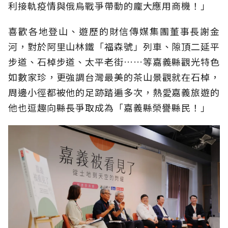
利接軌疫情與俄烏戰爭帶動的龐大應用商機！」
喜歡各地登山、遊歷的財信傳媒集團董事長謝金
河，對於阿里山林鐵「福森號」列車、隙頂二延平
步道、石棹步道、太平老街……等嘉義縣觀光特色
如數家珍，更強調台灣最美的茶山景觀就在石棹，
周邊小徑都被他的足跡踏遍多次，熱愛嘉義旅遊的
他也逗趣向縣長爭取成為「嘉義縣榮譽縣民！」