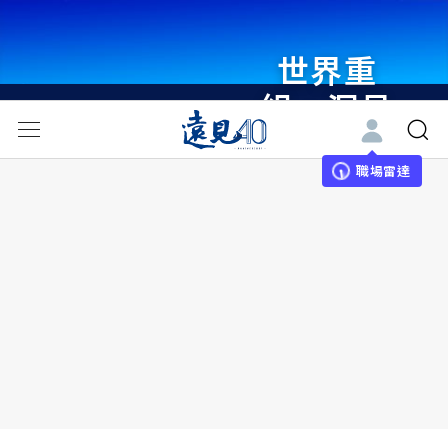
世界重
組・洞見
未來 與
世界領袖
職場雷達
同行