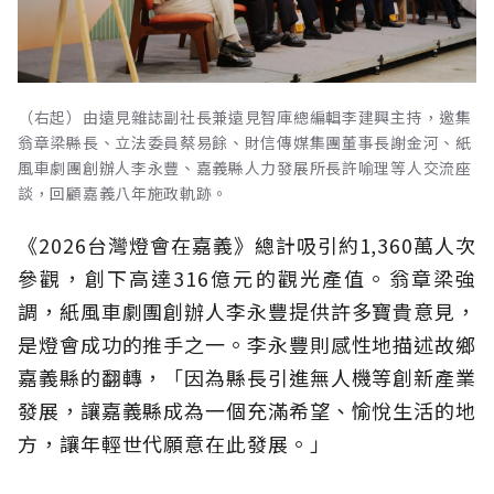
（右起）由遠見雜誌副社長兼遠見智庫總編輯李建興主持，邀集
翁章梁縣長、立法委員蔡易餘、財信傳媒集團董事長謝金河、紙
風車劇團創辦人李永豐、嘉義縣人力發展所長許喻理等人交流座
談，回顧嘉義八年施政軌跡。
《2026台灣燈會在嘉義》總計吸引約1,360萬人次
參觀，創下高達316億元的觀光產值。翁章梁強
調，紙風車劇團創辦人李永豐提供許多寶貴意見，
是燈會成功的推手之一。李永豐則感性地描述故鄉
嘉義縣的翻轉，「因為縣長引進無人機等創新產業
發展，讓嘉義縣成為一個充滿希望、愉悅生活的地
方，讓年輕世代願意在此發展。」