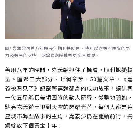
圖/ 翁章梁回首八年縣長任期即將結束，特別感謝縣府團隊的努
力及縣民的支持，期望嘉義縣能被更多人看見。
善用八年的時間，嘉義縣抓住了機會，順利蛻變轉
型。匯聚三大部分、七個章節、50篇文章，《嘉
義被看見了》記載著窮縣翻身的成功故事，講述著
一位五星縣長帶領團隊的動人歷程，從整地開始，
點亮嘉義從土地到天空的閃耀光芒，每個人都是這
座城市轉型故事的主角，嘉義夢仍在繼續前行，持
續綻放下個黃金十年！