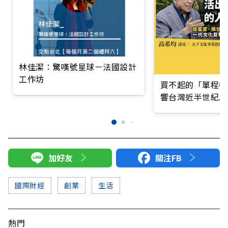
林佳潔：驚嘆號星球－法國設計
工作坊
買不起的「單程機
響台灣近半世紀思
加好友
關注FB
國際財經
創業
生活
熱門