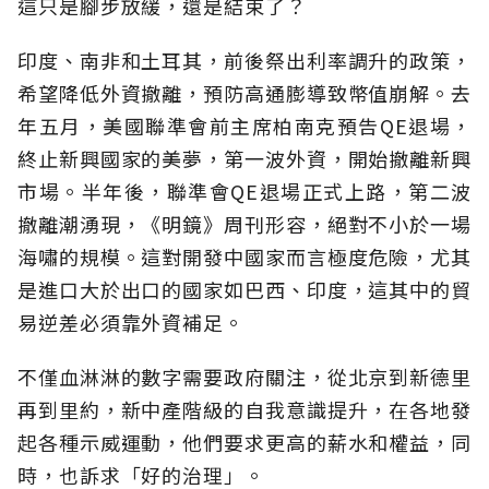
這只是腳步放緩，還是結束了？
印度、南非和土耳其，前後祭出利率調升的政策，
希望降低外資撤離，預防高通膨導致幣值崩解。去
年五月，美國聯準會前主席柏南克預告QE退場，
終止新興國家的美夢，第一波外資，開始撤離新興
市場。半年後，聯準會QE退場正式上路，第二波
撤離潮湧現，《明鏡》周刊形容，絕對不小於一場
海嘯的規模。這對開發中國家而言極度危險，尤其
是進口大於出口的國家如巴西、印度，這其中的貿
易逆差必須靠外資補足。
不僅血淋淋的數字需要政府關注，從北京到新德里
再到里約，新中產階級的自我意識提升，在各地發
起各種示威運動，他們要求更高的薪水和權益，同
時，也訴求「好的治理」。