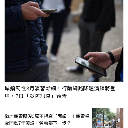
城鎮韌性8月演習斷網！行動網路降速演練將登
場，7日「災防訊息」預告
徵才薪資擬沒5萬不得寫「面議」！薪資揭
露門檻7年沒調，勞動部下一步？