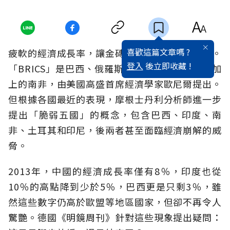
喜歡這篇文章嗎 ?
疲軟的經濟成長率，讓金磚四國，變成脆弱五國。
登入
後立即收藏 !
「BRICS」是巴西、俄羅斯、印度、中國和後來加
上的南非，由美國高盛首席經濟學家歐尼爾提出。
但根據各國最近的表現，摩根士丹利分析師進一步
提出「脆弱五國」的概念，包含巴西、印度、南
非、土耳其和印尼，後兩者甚至面臨經濟崩解的威
脅。
2013年，中國的經濟成長率僅有8％，印度也從
10％的高點降到少於5％，巴西更是只剩3％，雖
然這些數字仍高於歐盟等地區國家，但卻不再令人
驚艷。德國《明鏡周刊》針對這些現象提出疑問：