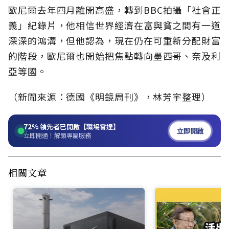
歐尼爾去年四月離開高盛，轉到BBC拍攝「社會正
義」紀錄片，他相信世界經濟在富與貧之間有一道
深深的鴻溝，但他認為，現在仍在可重新分配財富
的階段，歐尼爾也開始把焦點轉向墨西哥、奈及利
亞等國。
（新聞來源：德國《明鏡周刊》，林芳宇整理）
72%
領先者已開啟【職場雷達】
立即開啟
立即開通！解鎖專屬服務
相關文章