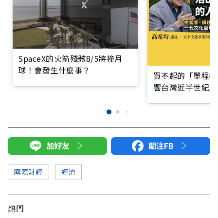
SpaceX的火箭殘骸8/5將撞月
球！會發生什麼事？
買不起的「單程機
響台灣近半世紀思
加好友
關注FB
國際財經
經濟
熱門