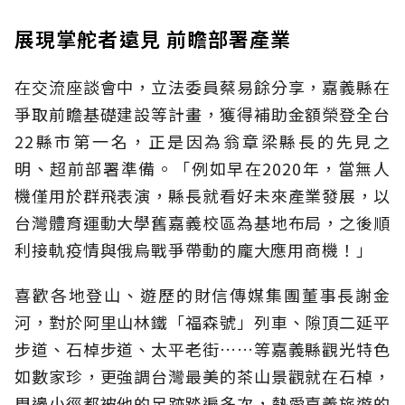
展現掌舵者遠見 前瞻部署產業
在交流座談會中，立法委員蔡易餘分享，嘉義縣在
爭取前瞻基礎建設等計畫，獲得補助金額榮登全台
22縣市第一名，正是因為翁章梁縣長的先見之
明、超前部署準備。「例如早在2020年，當無人
機僅用於群飛表演，縣長就看好未來產業發展，以
台灣體育運動大學舊嘉義校區為基地布局，之後順
利接軌疫情與俄烏戰爭帶動的龐大應用商機！」
喜歡各地登山、遊歷的財信傳媒集團董事長謝金
河，對於阿里山林鐵「福森號」列車、隙頂二延平
步道、石棹步道、太平老街……等嘉義縣觀光特色
如數家珍，更強調台灣最美的茶山景觀就在石棹，
周邊小徑都被他的足跡踏遍多次，熱愛嘉義旅遊的