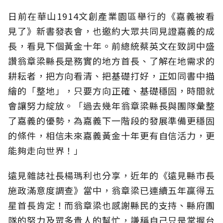
日前在華山1914文創產業園區舉行的《嘉義被看
見了》新書發表會，也邀約大眾共同見證嘉義的成
長，看見下個黃金十年。前總統蔡英文在致詞中盛
讚翁章梁縣長是務實的地方首長、了解在地需求的
耕耘者，把方向看清、把基礎打好，正如同書中描
繪的「整地」，只要方向正確、基礎穩固，時間就
會讓努力綻放。「過去幾年翁章梁縣長與團隊彙整
了嘉義的優勢，為嘉義下一階段的發展準備更穩固
的條件，相信未來嘉義黃金十年更有自信活力，更
能夠走向世界！」
遠見雜誌社長楊瑪利也分享，近年的《遠見縣市長
施政滿意度調查》當中，翁章梁已連續五年贏得五
星首長肯定！而翁章梁也感謝縣民的支持、縣府團
隊的努力及眾多貴人的幫忙，謙稱自己只是掌握台