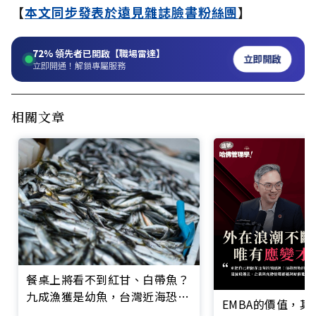
【
本文同步發表於遠見雜誌臉書粉絲團
】
72%
領先者已開啟【職場雷達】
立即開啟
立即開通！解鎖專屬服務
相關文章
餐桌上將看不到紅甘、白帶魚？
九成漁獲是幼魚，台灣近海恐無
EMBA的價值，
魚可捕