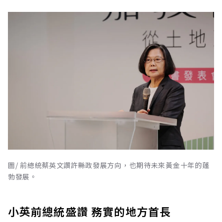
圖/ 前總統蔡英文讚許縣政發展方向，也期待未來黃金十年的蓬
勃發展。
小英前總統盛讚 務實的地方首長