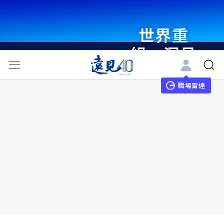
世界重
組・洞見
未來 與
世界領袖
職場雷達
同行