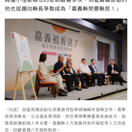
他也逗趣向縣長爭取成為「嘉義縣榮譽縣民！」
（右起）由遠見雜誌副社長兼遠見智庫總編輯李建興主持，邀集
翁章梁縣長、立法委員蔡易餘、財信傳媒集團董事長謝金河、紙
風車劇團創辦人李永豐、嘉義縣人力發展所長許喻理等人交流座
談，回顧嘉義八年施政軌跡。