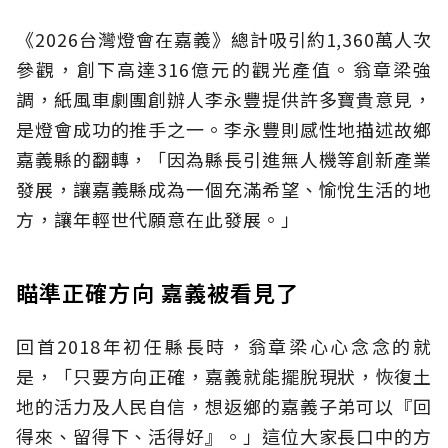
《2026台灣燈會在嘉義》總計吸引約1,360萬人次
參觀，創下高達316億元的觀光產值。翁章梁強
調，紙風車劇團創辦人李永豐提供許多寶貴意見，
是燈會成功的推手之一。李永豐則感性地描述故鄉
嘉義縣的翻轉，「因為縣長引進無人機等創新產業
發展，讓嘉義縣成為一個充滿希望、愉悅生活的地
方，讓年輕世代願意在此發展。」
瞄準正確方向 嘉義被看見了
回首2018年初任縣長時，翁章梁心心念念的就
是，「只要方向正確，嘉義就能擺脫現狀，恢復土
地的活力及人民自信，想返鄉的嘉義子弟可以『回
得來、留得下、活得好』。」這位大家長口中的方