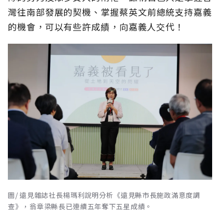
灣往南部發展的契機、掌握蔡英文前總統支持嘉義
的機會，可以有些許成績，向嘉義人交代！
圖/ 遠見雜誌社長楊瑪利說明分析《遠見縣市長施政滿意度調
查》，翁章梁縣長已連續五年奪下五星成績。