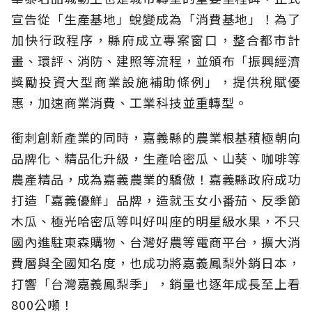
宣告從「生產基地」蛻變成為「消費基地」！為了
加快行政程序，縣府成立專案窗口，整合都市計
畫、環評、消防、建照等流程，並頒布「振興經濟
獎勵投資大型商業設施補助條例」，提供稅賦優
惠，加速商業消費、工業科技並重轉型。
衝刺創新產業的同時，嘉義縣的農業根基積極朝向
品牌化、精品化升級，生產哈密瓜、山葵、咖啡等
農產精品，成為嘉義農業的驕傲！嘉義縣政府成功
打造「嘉義優鮮」品牌，造就玉女小番茄、反季節
木瓜、極光哈密瓜等叫好叫座的明星級水果，不只
國內進駐東森購物、台灣好農等電商平台，擴大消
費層與全國知名度，也成功將嘉義鳳梨外銷日本，
打響「台灣嘉義鳳梨季」，銷量也逐年成長至上看
800公噸！