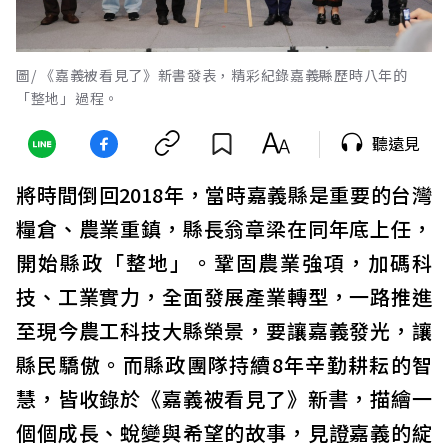
圖/ 《嘉義被看見了》新書發表，精彩紀錄嘉義縣歷時八年的
「整地」過程。
聽遠見
將時間倒回2018年，當時嘉義縣是重要的台灣
糧倉、農業重鎮，縣長翁章梁在同年底上任，
開始縣政「整地」。鞏固農業強項，加碼科
技、工業實力，全面發展產業轉型，一路推進
至現今農工科技大縣榮景，要讓嘉義發光，讓
縣民驕傲。而縣政團隊持續8年辛勤耕耘的智
慧，皆收錄於《嘉義被看見了》新書，描繪一
個個成長、蛻變與希望的故事，見證嘉義的綻