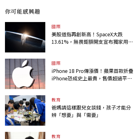
你可能感興趣
國際
美股道指再創新高！SpaceX大跌
13.61%，無畏鉅額開支宣布獨家用輝
達
國際
iPhone 18 Pro傳漲價！蘋果首款折疊
iPhone恐成史上最貴，售價超過平均
月薪
教育
爸媽請這樣跟兒女談錢，孩子才能分
辨「想要」與「需要」
教育